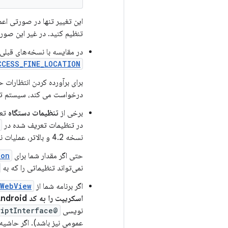
roid:exported="true"
این تغییر تنها در صورتی اع
تنظیم کنید. در غیر این صو
در مقایسه با نسخه‌های قبلی Android، اگر برنامه شما مجو
CCESS_FINE_LOCATION
برای برآورده کردن انتظارات
درخواست می کند، سیستم تخمی
برخی از
تنظیمات دستگاه
تع
در تنظیمات تعریف شده در
نسخه 4.2 و بالاتر، عملیات نوشتن بی‌صدا با شکست مواجه می‌شود.
حتی اگر مقدار شما برای
ion
نمی‌تواند تنظیماتی را که به
اگر برنامه شما از
WebView
اسکریپت را به کد Android خود متصل کنید
نویسی
@JavascriptInterface