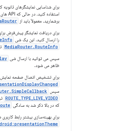
برای شناسایی نمایشگرهای ثانویه ک
استفاده کنید. در حالی که API های
برشمارید، معمولاً باید از
aRouter
برای دریافت نمایشگر پیش‌فرض برای
را ارسال کنید. این یک شی
eInfo
MediaRouter.RouteInfo
ته
سپس می توانید با ارسال شی
lay
ظاهر می شود.
برای تشخیص اتصال صفحه نمایش جدی
sentationDisplayChanged()
سپس
uter.SimpleCallback
ROUTE_TYPE_LIVE_VIDEO
ثب
که در بالا ذکر شد به سادگی
ute()
برای بهینه‌سازی بیشتر رابط کاربری 
droid:presentationTheme