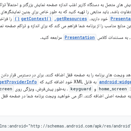
 های متصل به دستگاه کاربر اغلب اندازه صفحه نمایش بزرگتر و احتمالاً تراک
ت باشد، باید منابعی را تهیه کنید که به طور خاص برای چنین نمایشگرهای بزر
Presenta
خود دارید،
.getResources()
getContext()
را فراخ
ین منابع مناسب را از برنامه شما فراهم می کند که برای اندازه و تراکم صفحه 
د، به مستندات کلاس
Presentation
مراجعه کنید.
 دهد ویجت های برنامه را به صفحه قفل اضافه کنند. برای در دسترس قرار دادن
android:widg
به فایل XML خود اضافه کنید که
getProviderInfo
:
home_screen
و
keyguard
. به‌طور پیش‌فرض، ویژگی روی
creen
را به صفحه اصلی اضافه کنند. اگر می خواهید ویجت برنامه شما در صفحه قفل ن
lns:android="http://schemas.android.com/apk/res/android"