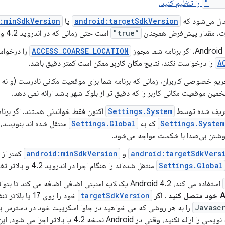
and
را تنظیم کنید.
مال می‌شود که
android:targetSdkVersion
یا
:minSdkVersion
رت، مقدار پیش‌فرض همچنان
“true"
است حتی زمانی که در اندروید 4.2 و بالاتر اجرا می‌شود.
ز
ACCESS_COARSE_LOCATION
را درخواس
A
را درخواست نکند، نتایج
مکان کاربر
ممکن است کمتر دقیق باشد.
 حریم خصوصی کاربران، زمانی که برنامه شما برای موقعیت مکانی نادرست (و 
ن موقعیت مکانی کاربر را که دقیق تر از بلوک شهر باشد ارائه نمی دهد.
ریف شده توسط
Settings.System
اکنون فقط خواندنی هستند. اگر برنام
Settings.System
که به
Settings.Global
android:targetSdkVers
و
android:minSdkVersion
Settings.Global
منتقل شده‌اند را هنگام اجرا در اندروید 4.2 و بالاتر تغییر دهد.
استفاده می کند، Android 4.2 یک لایه امنیتی اضافی اضافه می کند تا بتوانید با خیال راحت تر
. اگر
targetSdkVersion
خود را روی 17 یا
را به هر روشی که می خواهید در جاوا اسکریپت خود در دسترس با
عمومی نیز باشد). اگر حاشیه نویسی را ارائه نکنید، وقتی در id