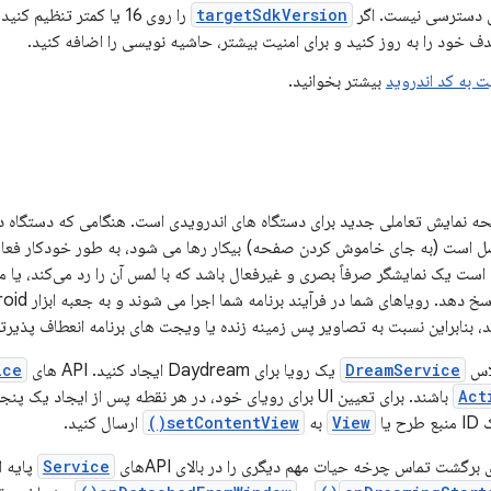
 دسترسی نیست. اگر
targetSdkVersion
را روی 16 یا کمتر تنظی
 خود را به روز کنید و برای امنیت بیشتر، حاشیه نویسی را اضافه کنید.
ت به کد اندروید
بیشتر بخوانید.
ظ صفحه نمایش تعاملی جدید برای دستگاه های اندرویدی است. هنگامی که دستگاه د
است یک نمایشگر صرفاً بصری و غیرفعال باشد که با لمس آن را رد می‌کند، یا 
، بنابراین نسبت به تصاویر پس زمینه زنده یا ویجت های برنامه انعطاف پذیرت
لاس
DreamService
یک رویا برای Daydream ایجاد کنید. API های
ice
Act
باشند. برای تعیین UI برای رویای خود، در هر نقطه پس از ایجاد یک پنجره، از جمله از پاسخ به تماس
طرح یا
View
به
setContentView()
ارسال کنید.
رگشت تماس چرخه حیات مهم دیگری را در بالای APIهای
Service
پایه ار