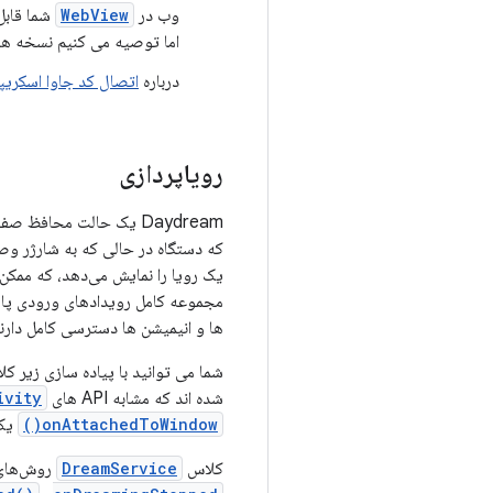
وب در
WebView
شما قابل
اما توصیه می کنیم نسخه هدف
درباره
اتصال کد جاوا اسکریپ
رویاپردازی
Daydream یک حالت محاف
یک رویا را نمایش می‌دهد، که ممکن 
ها و انیمیشن ها دسترسی کامل دارند
شما می توانید با پیاده سازی زیر ک
شده اند که مشابه API های
ivity
onAttachedToWindow()
یک ID منبع 
کلاس
DreamService
روش‌های ب