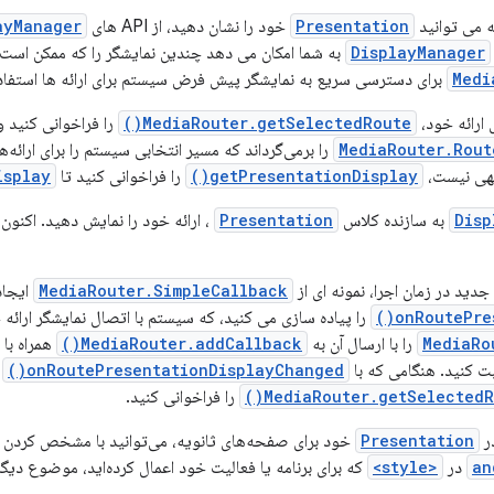
ه می توانید
Presentation
خود را نشان دهید، از API های
ayManager
DisplayManager
به شما امکان می دهد چندین نمایشگر را که ممکن است
Medi
برای دسترسی سریع به نمایشگر پیش فرض سیستم برای ارائه ها استفاده
 ارائه خود،
MediaRouter.getSelectedRoute()
را فراخوانی کنید 
MediaRouter.Rout
را برمی‌گرداند که مسیر انتخابی سیستم را برای ارائه
ی نیست،
getPresentationDisplay()
را فراخوانی کنید تا
isplay
Disp
به سازنده کلاس
Presentation
، ارائه خود را نمایش دهید. اکنون
د در زمان اجرا، نمونه ای از
MediaRouter.SimpleCallback
ایجاد ک
onRoutePre
را پیاده سازی می کنید، که سیستم با اتصال نمایشگر ارائه ج
MediaRo
را با ارسال آن به
MediaRouter.addCallback()
همراه با 
ت کنید. هنگامی که با
onRoutePresentationDisplayChanged()
ت
MediaRouter.getSelectedRo
را فراخوانی کنید.
در
Presentation
خود برای صفحه‌های ثانویه، می‌توانید با مشخص کردن 
an
در
<style>
که برای برنامه یا فعالیت خود اعمال کرده‌اید، موضوع دیگر