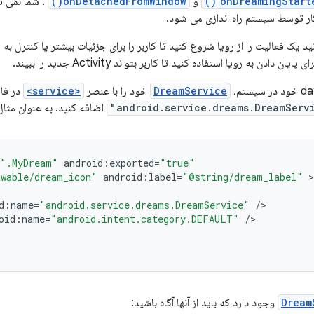
onDreamingStart
و
onDetachedFromWindow()
. شما نمی ت
کار توسط سیستم راه اندازی می شود.
د یک فعالیت را از رویا شروع کنید تا کاربر را برای جزئیات بیشتر یا کنترل به 
ی پایان دادن به رویا استفاده کنید تا کاربر بتواند Activity جدید را ببیند.
DreamService
خود را با عنصر
<service>
در فا
اضافه کنید. به عنوان مثال
".MyDream"
android
:
exported
=
"true"
wable/dream_icon"
android
:
label
=
"@string/dream_label"
d
:
name
=
"android.service.dreams.DreamService"
/
oid
:
name
=
"android.intent.category.DEFAULT"
/
Dream
وجود دارد که باید از آنها آگاه باشید: