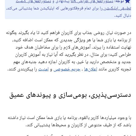
توجه:
دستورالعمل‌های طراحی UX
پیشنهادی و
دستورالعمل‌های کیفیت
تطبیقی ​​اپلیکیشن را
برای تمام فرم‌فکتورهایی که اپلیکیشن شما پشتیبانی می‌کند،
دنبال کنید.
در صورت نیاز، روشی جذاب برای کاربران فراهم کنید تا یاد بگیرند چگونه
از برنامه یا بازی شما یا هر ویژگی جدیدی که ممکن است اضافه کنید،
نهایت استفاده را ببرند. آموزش‌های لازم را برای مخاطبان هدف خود
طراحی کنید؛ برای مثال، در نظر بگیرید که آیا نیاز به آموزش کاربران
جدید و متخصص دارید یا خیر. به کاربران اجازه دهید جنبه‌های مهم
تجربه کاربری مانند
اعلان‌ها
،
حریم خصوصی
و
امنیت
را پیکربندی کنند.
دسترسی‌پذیری، بومی‌سازی و پیوندهای عمیق
با وجود میلیاردها کاربر بالقوه، برنامه یا بازی شما ممکن است نیاز داشته
باشد که از طیف متنوعی از کاربران و محیط‌ها پشتیبانی کند.