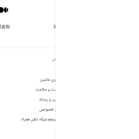
X
报道和
关注 @GooglePlayBiz，获取
相关资讯和支持
مطالب بیشتر درباره
کاوش
ANDROID
بازی
Android
یادگیری ماشین
Android برای سازمان‌ها
بهداشت و سلامت
امنیت
دوربین و رسانه
منبع آزاد
حریم خصوصی
اخبار
نسل پنجم شبکه تلفن همراه
وبلاگ
پادکست‌ها