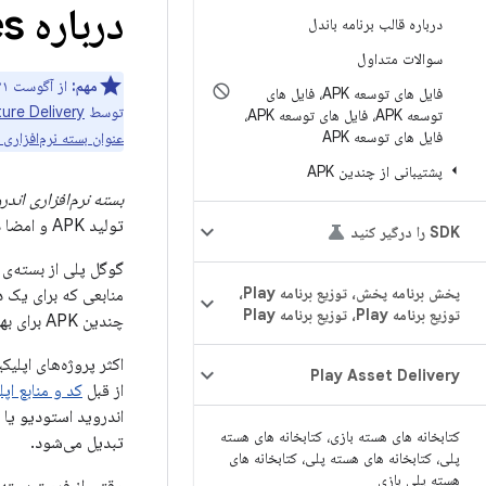
درباره Android App Bundles
درباره قالب برنامه باندل
سوالات متداول
مهم:
از آگوست ۲۰۲۱، برنامه‌های جدید ملزم به انتشار با
فایل های توسعه APK، فایل های
توسط
ture Delivery
توسعه APK، فایل های توسعه APK،
فایل های توسعه APK
عنوان بسته نرم‌افزاری
پشتیبانی از چندین APK
بسته نرم‌افزاری اندروید (App Bundle
تولید APK و امضا در گوگل پلی را به تعویق می‌اندازد.
SDK را درگیر کنید
پخش برنامه پخش، توزیع برنامه Play،
منابعی که برای یک د
توزیع برنامه Play، توزیع برنامه Play
چندین APK برای بهینه‌سازی پشتیبانی از دستگاه‌های مختلف ندارید و کاربران دانلودهای کوچک‌تر و بهینه‌تری دریافت می‌کنند.
Play Asset Delivery
از قبل
کد و منابع اپ
اندروید استودیو یا 
کتابخانه های هسته بازی، کتابخانه های هسته
تبدیل می‌شود.
پلی، کتابخانه های هسته پلی، کتابخانه های
هسته پلی بازی