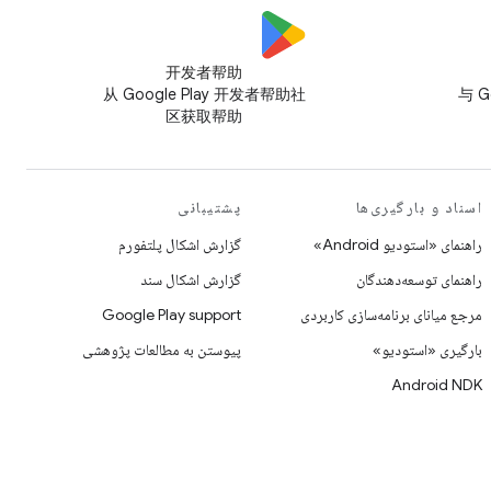
开发者帮助
从 Google Play 开发者帮助社
与 G
区获取帮助
اسناد و بارگیری‌ها
پشتیبانی
راهنمای «استودیو Android»
گزارش اشکال پلتفورم
راهنمای توسعه‌دهندگان
گزارش اشکال سند
مرجع میانای برنامه‌سازی کاربردی
Google Play support
بارگیری «استودیو»
پیوستن به مطالعات پژوهشی
Android NDK