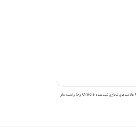
هستند. جاوا و OpenJDK علامت‌های تجاری یا علامت‌های تجاری ثبت‌شده Oracle و/یا وابسته‌های