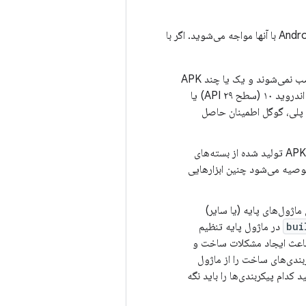
موارد زیر مشکلات شناخته‌شده‌ای هستند که هنگام ساخت یا ارائه برنامه خود با Android App Bundles با آنها مواجه می‌شوید. اگر با
نصب‌های ناقص برنامه‌های جانبی - یعنی برنامه‌هایی که با استفاده از فروشگاه گوگل پلی نصب نمی‌شوند و یک یا چند APK
تقسیم‌شده‌ی مورد نیاز را ندارند - در تمام دستگاه‌های دارای گواهی گوگل و دستگاه‌هایی که اندروید ۱۰ (سطح API ۲۹) یا
ل پلی، گوگل اطمینان حاصل
اگر از ابزارهایی استفاده می‌کنید که جداول منابع را به صورت پویا تغییر می‌دهند، فایل‌های APK تولید شده از بسته‌های
توصیه می‌شود چنین ابزارهایی
اژول‌های پایه (یا سایر)
bui
در ماژول پایه تنظیم
باعث ایجاد مشکلات ساخت و
ندی‌های ساخت را از ماژول
 کدام پیکربندی‌ها را باید نگه