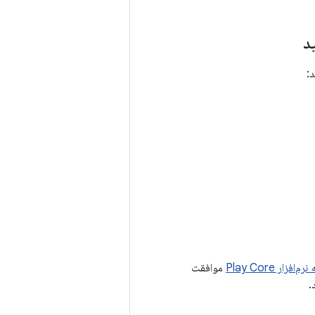
د
د:
ر Play Core
موافقت
.