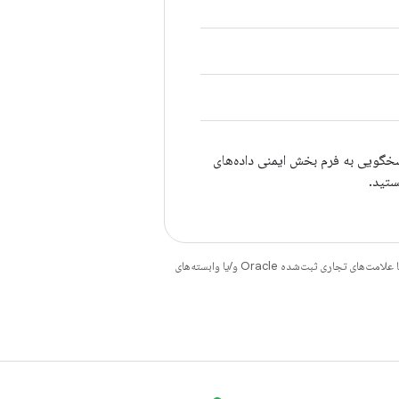
خگویی به فرم بخش ایمنی داده‌های
هستند. جاوا و OpenJDK علامت‌های تجاری یا علامت‌های تجاری ثبت‌شده Oracle و/یا وابسته‌های