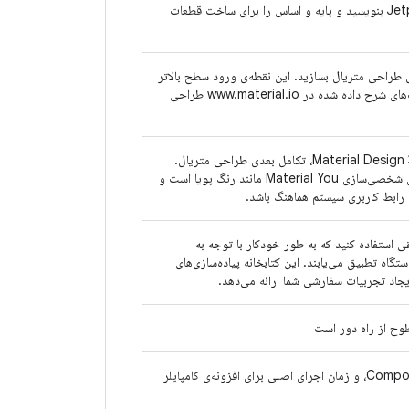
با استفاده از بلوک‌های سازنده آماده، برنامه‌های Jetpack Compose بنویسید و پایه و اساس را برای ساخت قطعات
 با کامپوننت‌های آماده‌ی طراحی متریال بسازید. این نقطه‌ی ورود سطح بالاتر
Compose است که برای ارائه کامپوننت‌هایی مطابق با کامپوننت‌های شرح داده شده در www.material.io طراحی
ساخت رابط‌های کاربری Jetpack Compose با کامپوننت‌های Material Design 3، تکامل بعدی طراحی متریال.
متریال ۳ شامل قالب‌بندی و کامپوننت‌های به‌روز شده و ویژگی‌های شخصی‌سازی Material You مانند رنگ پویا است و
ط‌های کاربری تطبیقی ​​استفاده کنید که به طور خودکار با توجه به
تگاه تطبیق می‌یابند. این کتابخانه پیاده‌سازی‌های
بلوک‌های سازنده‌ی اساسی مدل برنامه‌نویسی و مدیریت حالت Compose، و زمان اجرای اصلی برای افزونه‌ی کامپایلر