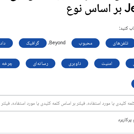
 نوع
ب کنید:
Beyond،
تلفن‌های
محبوب
گرافیک
داده
امنیت
ناوبری
رسانه‌ای
چرخه 
پرکاربرد