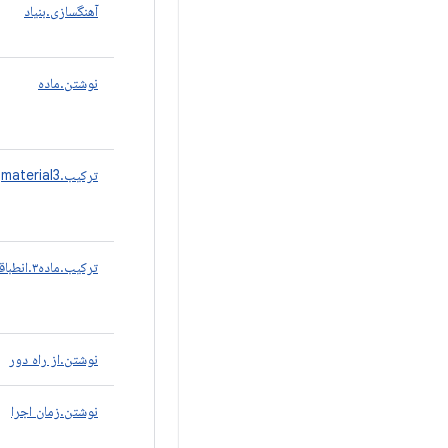
آهنگسازی.بنیاد
نوشتن.ماده
ترکیب.material3
ترکیب.ماده۳.انطباقی
نوشتن.از راه دور
نوشتن.زمان اجرا