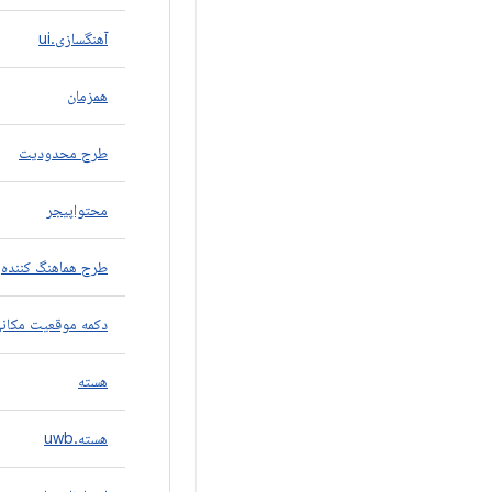
آهنگسازی.ui
همزمان
طرح محدودیت
محتواپیجر
طرح هماهنگ کننده
دکمه موقعیت مکان
هسته
هسته.uwb