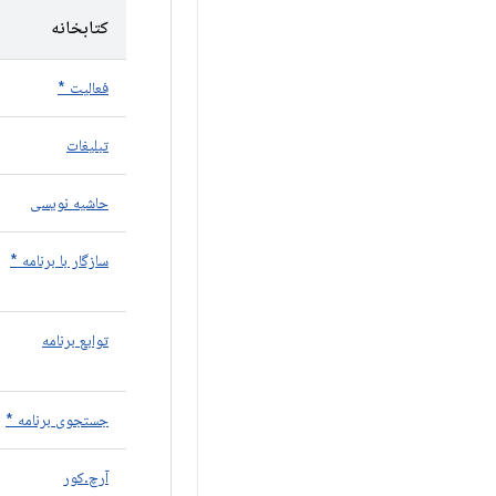
کتابخانه
فعالیت *
تبلیغات
حاشیه نویسی
سازگار با برنامه *
توابع برنامه
جستجوی برنامه *
آرچ.کور