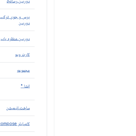
دوربین.رسانه3
پرس و جوی ترکیب
دوربین
دوربین.منظره یاب
کارت ویو
مجموعه
انشا *
ساخت.انیمیشن
کامپایلر compose