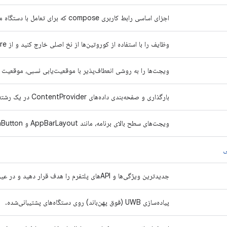
اجزای اساسی رابط کاربری compose که برای تعامل با دستگاه مورد نیاز هستند، شامل طرح‌بندی، ترسیم و ورودی.
وظایف را با استفاده از کوروتین‌ها از نخ اصلی خارج کنید و از ListenableFuture بهره ببرید.
ویجت‌ها را به روشی انعطاف‌پذیر با موقعیت‌یابی نسبی، موقعیت و
بارگذاری و صفحه‌بندی داده‌های ContentProvider در یک رشته پس‌زمینه.
ویجت‌های سطح بالای برنامه، مانند AppBarLayout و FloatingActionButton را در موقعیت مناسب قرار دهید.
ی
جدیدترین ویژگی‌ها و APIهای پلتفرم را هدف قرار دهید و در عین حال از دستگاه‌های قدیمی‌تر نیز پشتیبانی کنید.
پیاده‌سازی UWB (فوق پهن‌باند) روی دستگاه‌های پشتیبانی‌شده.