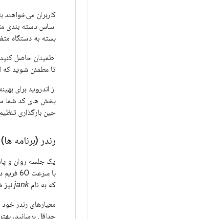
کاربران می‌خواهند بت
اساس دسته بندی متفا
بسته به دستگاه متف
اطمینان حاصل کنید ک
تا مطمئن شوید که ان
از اندروید برای بهی
بخش های کد شما سری
حین بارگذاری تنظی
رندر (برنامه ها)
یک جلسه روان و پاسخ
با سرعت
که به نام
jank
نیز ش
حداقل برسانید. بهتر