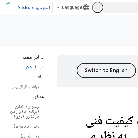
استودیو Android
در این صفحه
عوامل شکل
ثبات
ثبات و گوگل پلی
عملکرد
زمان راه اندازی
(برنامه ها) و زمان
 کیفیت فنی
بارگذاری (بازی)
رندر (برنامه ها)
ی به نظر می
رندر (بازی)