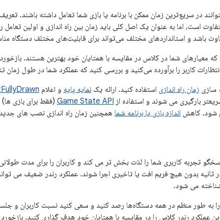
وانند در سریع‌ترین زمان ممکن با برنامه یا بازی شما تعامل داشته باشند. تعریف 
وت است، اما به عنوان یک اصل کلی باید زمان بین راه اندازی و اولین تعامل را 
اوت باشد و استانداردهای مختلف می‌تواند برای قابلیت‌های مختلف دستگاه منا
ه معیارهای شما در کلاس در مقایسه با همتایان خود بهترین هستند. بازخورد و
تظارات کاربر را برآورده می‌کنید و بررسی کنید که عملکرد شما در طول زمان تنز
نه سازی
زمان راه اندازی
استفاده کنید. ارائه یک
نمایه پایه
و اعلام
tFullyDrawn
عتر بارگیری می شوند و استفاده از
Game State API
(فقط برای بازی ها) 
م شود. کاهش
اندازه بازی یا برنامه شما
همچنین زمان راه اندازی نصب های جدید 
گو تجربه کاربری شما را لذت بخش تر می کند و کاربران را برای مدت طولانی تر
 60 فریم در ثانیه بدون هیچ فریم افت یا تاخیری اجرا شوند. عملکرد رندر ضعیف می تو
ناخته می شود.
ین عملکرد رندر کلاس را در مقایسه با همتایان خود هدف گذاری کنید. بازخورد و 