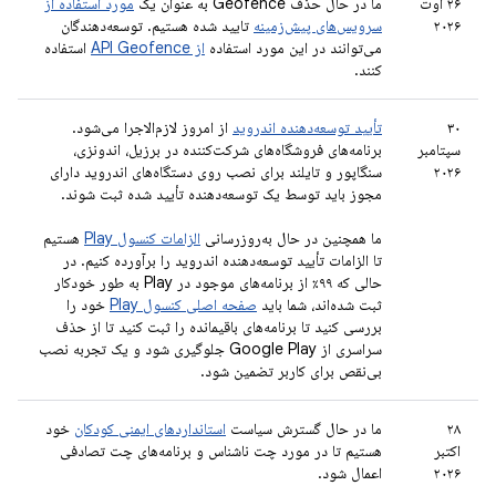
۲۶ اوت
ما در حال حذف Geofence به عنوان یک
مورد استفاده از
۲۰۲۶
سرویس‌های پیش‌زمینه
تایید شده هستیم. توسعه‌دهندگان
می‌توانند در این مورد استفاده
از API Geofence
استفاده
کنند.
۳۰
تأیید توسعه‌دهنده اندروید
از امروز لازم‌الاجرا می‌شود.
سپتامبر
برنامه‌های فروشگاه‌های شرکت‌کننده در برزیل، اندونزی،
۲۰۲۶
سنگاپور و تایلند برای نصب روی دستگاه‌های اندروید دارای
مجوز باید توسط یک توسعه‌دهنده تأیید شده ثبت شوند.
ما همچنین در حال به‌روزرسانی
الزامات کنسول Play
هستیم
تا الزامات تأیید توسعه‌دهنده اندروید را برآورده کنیم. در
حالی که ۹۹٪ از برنامه‌های موجود در Play به طور خودکار
ثبت شده‌اند، شما باید
صفحه اصلی کنسول Play
خود را
بررسی کنید تا برنامه‌های باقیمانده را ثبت کنید تا از حذف
سراسری از Google Play جلوگیری شود و یک تجربه نصب
بی‌نقص برای کاربر تضمین شود.
۲۸
ما در حال گسترش سیاست
استانداردهای ایمنی کودکان
خود
اکتبر
هستیم تا در مورد چت ناشناس و برنامه‌های چت تصادفی
۲۰۲۶
اعمال شود.