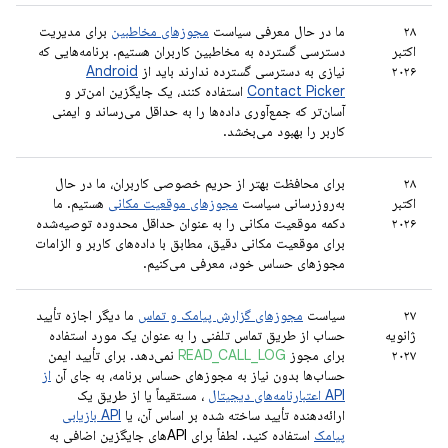
۲۸
ما در حال معرفی سیاست
مجوزهای مخاطبین
برای مدیریت
اکتبر
دسترسی گسترده به مخاطبین کاربران هستیم. برنامه‌هایی که
۲۰۲۶
نیازی به دسترسی گسترده ندارند باید از
Android
Contact Picker
استفاده کنند، یک جایگزین امن‌تر و
آسان‌تر که جمع‌آوری داده‌ها را به حداقل می‌رساند و ایمنی
کاربر را بهبود می‌بخشد.
۲۸
برای محافظت بهتر از حریم خصوصی کاربران، ما در حال
اکتبر
به‌روزرسانی سیاست
مجوزهای موقعیت مکانی
هستیم. ما
۲۰۲۶
دکمه موقعیت مکانی را به عنوان حداقل محدوده توصیه‌شده
برای موقعیت مکانی دقیق، مطابق با داده‌های کاربر و الزامات
مجوزهای حساس خود، معرفی می‌کنیم.
۲۷
سیاست
مجوزهای گزارش پیامک و تماس
ما دیگر اجازه تأیید
ژانویه
حساب از طریق تماس تلفنی را به عنوان یک مورد استفاده
۲۰۲۷
برای مجوز
READ_CALL_LOG
نمی‌دهد. برای تأیید ایمن
حساب‌ها بدون نیاز به مجوزهای حساس برنامه، به جای آن
از
API اعتبارنامه‌های دیجیتال
، مستقیماً یا از طریق یک
ارائه‌دهنده تأیید ساخته شده بر اساس آن، یا
API بازیابی
پیامک
استفاده کنید. لطفاً برای APIهای جایگزین اضافی به