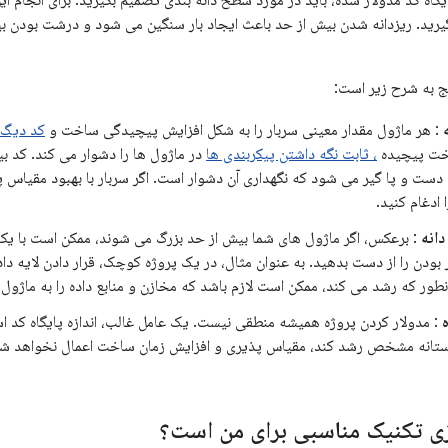
اه کد مدولار شده، باید در مورد سطح دانه بندی تصمیم بگیرید. برای انجام این 
بگیرید. ریزدانه شدن بیش از حد باعث ایجاد بار سنگین می شود و درشت بودن ب
ج به شرح زیر است:
: هر ماژول مقدار معینی سربار را به شکل افزایش پیچیدگی ساخت و
کد دیگ 
خت پیچیده
، ثابت نگه داشتن پیکربندی ها
در ماژول ها را دشوار می کند. کد ب
 دست و پا گیر می شود که نگهداری آن دشوار است. اگر سربار با بهبود مقیاس پ
 ادغام کنید.
انه
: برعکس، اگر ماژول های شما بیش از حد بزرگ می شوند، ممکن است با یک
ر بودن را از دست بدهید. به عنوان مثال، در یک پروژه کوچک، قرار دادن لایه د
انطور که رشد می کند، ممکن است لازم باشد که مخازن و منابع داده را به ماژو
: مدولار کردن پروژه همیشه منطقی نیست. یک عامل غالب، اندازه پایگاه کد است
آستانه مشخص رشد کند، مقیاس پذیری و افزایش زمان ساخت اعمال نخواهد شد
ازی تکنیک مناسبی برای من است؟