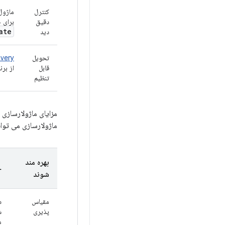
کنترل
ماژول
دقیق
برای 
ate
دید
تحویل
ivery
قابل
از برن
تنظیم
مزایای ماژولارسازی 
ماژولارسازی می توان
بهره مند
خ
شوند
مقیاس
د
پذیری
ش
م