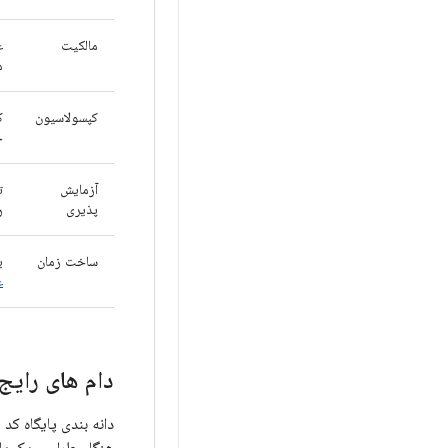
مالکیت
ع
م
کپسولاسیون
ک
خ
آزمایش
ت
پذیری
ر
ساخت زمان
برخی
ع
دام های رایج
دانه بندی پایگاه کد