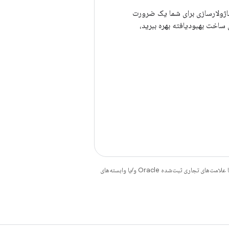
ماژولارسازی برای شما یک ضرورت
 ساخت بهبودیافته بهره ببرید،
هستند. جاوا و OpenJDK علامت‌های تجاری یا علامت‌های تجاری ثبت‌شده Oracle و/یا وابسته‌های