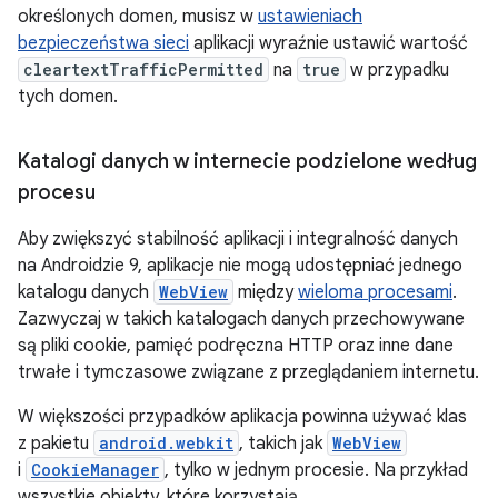
określonych domen, musisz w
ustawieniach
bezpieczeństwa sieci
aplikacji wyraźnie ustawić wartość
cleartextTrafficPermitted
na
true
w przypadku
tych domen.
Katalogi danych w internecie podzielone według
procesu
Aby zwiększyć stabilność aplikacji i integralność danych
na Androidzie 9, aplikacje nie mogą udostępniać jednego
katalogu danych
WebView
między
wieloma procesami
.
Zazwyczaj w takich katalogach danych przechowywane
są pliki cookie, pamięć podręczna HTTP oraz inne dane
trwałe i tymczasowe związane z przeglądaniem internetu.
W większości przypadków aplikacja powinna używać klas
z pakietu
android.webkit
, takich jak
WebView
i
CookieManager
, tylko w jednym procesie. Na przykład
wszystkie obiekty, które korzystają