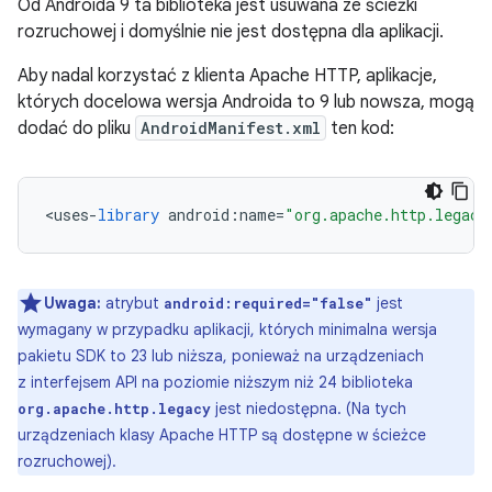
Od Androida 9 ta biblioteka jest usuwana ze ścieżki
rozruchowej i domyślnie nie jest dostępna dla aplikacji.
Aby nadal korzystać z klienta Apache HTTP, aplikacje,
których docelowa wersja Androida to 9 lub nowsza, mogą
dodać do pliku
AndroidManifest.xml
ten kod:
<
uses
-
library
android
:
name
=
"org.apache.http.legacy
Uwaga:
atrybut
jest
android:required="false"
wymagany w przypadku aplikacji, których minimalna wersja
pakietu SDK to 23 lub niższa, ponieważ na urządzeniach
z interfejsem API na poziomie niższym niż 24 biblioteka
jest niedostępna. (Na tych
org.apache.http.legacy
urządzeniach klasy Apache HTTP są dostępne w ścieżce
rozruchowej).