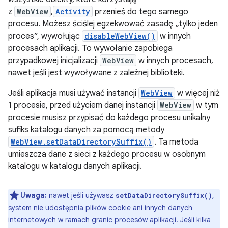
z
WebView
,
Activity
przenieś do tego samego
procesu. Możesz ściślej egzekwować zasadę „tylko jeden
proces”, wywołując
disableWebView()
w innych
procesach aplikacji. To wywołanie zapobiega
przypadkowej inicjalizacji
WebView
w innych procesach,
nawet jeśli jest wywoływane z zależnej biblioteki.
Jeśli aplikacja musi używać instancji
WebView
w więcej niż
1 procesie, przed użyciem danej instancji
WebView
w tym
procesie musisz przypisać do każdego procesu unikalny
sufiks katalogu danych za pomocą metody
WebView.setDataDirectorySuffix()
. Ta metoda
umieszcza dane z sieci z każdego procesu w osobnym
katalogu w katalogu danych aplikacji.
Uwaga:
nawet jeśli używasz
,
setDataDirectorySuffix()
system nie udostępnia plików cookie ani innych danych
internetowych w ramach granic procesów aplikacji. Jeśli kilka