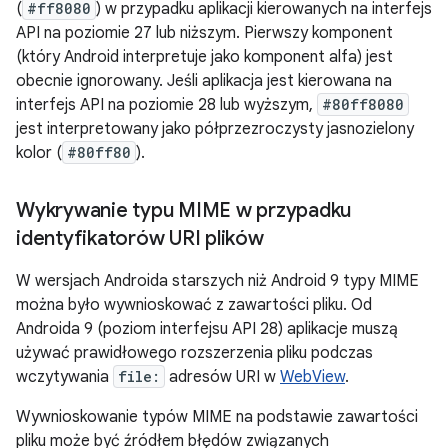
(
#ff8080
) w przypadku aplikacji kierowanych na interfejs
API na poziomie 27 lub niższym. Pierwszy komponent
(który Android interpretuje jako komponent alfa) jest
obecnie ignorowany. Jeśli aplikacja jest kierowana na
interfejs API na poziomie 28 lub wyższym,
#80ff8080
jest interpretowany jako półprzezroczysty jasnozielony
kolor (
#80ff80
).
Wykrywanie typu MIME w przypadku
identyfikatorów URI plików
W wersjach Androida starszych niż Android 9 typy MIME
można było wywnioskować z zawartości pliku. Od
Androida 9 (poziom interfejsu API 28) aplikacje muszą
używać prawidłowego rozszerzenia pliku podczas
wczytywania
file:
adresów URI w
WebView
.
Wywnioskowanie typów MIME na podstawie zawartości
pliku może być źródłem błędów związanych