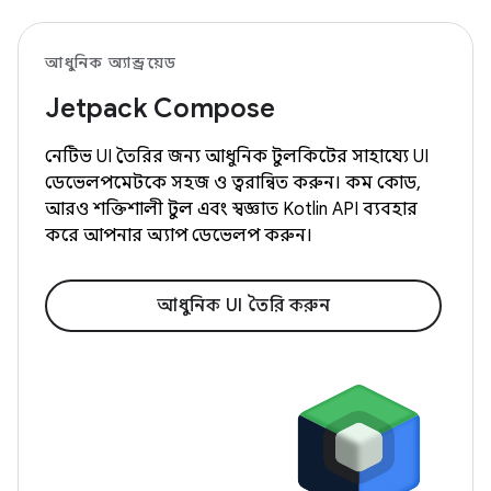
আধুনিক অ্যান্ড্রয়েড
Jetpack Compose
নেটিভ UI তৈরির জন্য আধুনিক টুলকিটের সাহায্যে UI
ডেভেলপমেন্টকে সহজ ও ত্বরান্বিত করুন। কম কোড,
আরও শক্তিশালী টুল এবং স্বজ্ঞাত Kotlin API ব্যবহার
করে আপনার অ্যাপ ডেভেলপ করুন।
আধুনিক UI তৈরি করুন