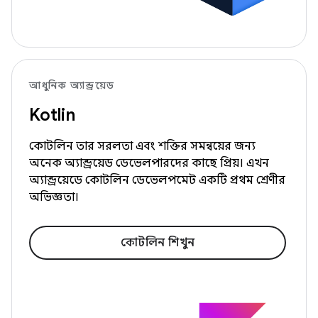
আধুনিক অ্যান্ড্রয়েড
Kotlin
কোটলিন তার সরলতা এবং শক্তির সমন্বয়ের জন্য
অনেক অ্যান্ড্রয়েড ডেভেলপারদের কাছে প্রিয়। এখন
অ্যান্ড্রয়েডে কোটলিন ডেভেলপমেন্ট একটি প্রথম শ্রেণীর
অভিজ্ঞতা।
কোটলিন শিখুন