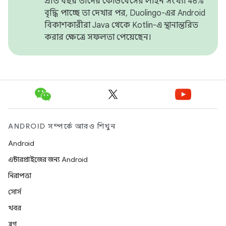
প্রতি বছর তাদের কোডবেসের লাইন সংখ্যা 46%
বৃদ্ধি পাচ্ছে তা দেখার পর, Duolingo-এর Android
বিকাশকারীরা Java থেকে Kotlin-এ স্থানান্তরিত
করার ক্ষেত্রে সফলতা পেয়েছেন।
ANDROID সম্পর্কে আরও শিখুন
Android
এন্টারপ্রাইজের জন্য Android
নিরাপত্তা
সোর্স
খবর
ব্লগ