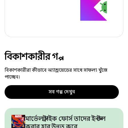
বিকাশকারীর গল্প
বিকাশকারীরা কীভাবে অ্যান্ড্রয়েডের সাথে সাফল্য খুঁজে
পাচ্ছেন।
সব গল্প দেখুন
মার্ভেল স্ট্রাইক ফোর্স তাদের ইনস্টল
করার হার উন্নত করে