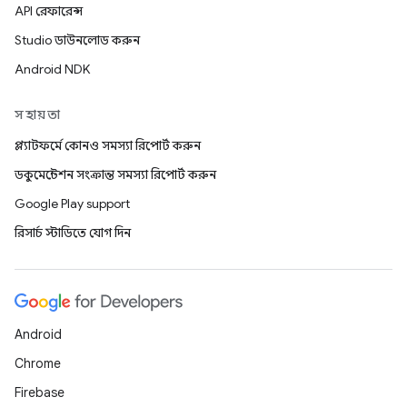
API রেফারেন্স
Studio ডাউনলোড করুন
Android NDK
সহায়তা
প্ল্যাটফর্মে কোনও সমস্যা রিপোর্ট করুন
ডকুমেন্টেশন সংক্রান্ত সমস্যা রিপোর্ট করুন
Google Play support
রিসার্চ স্টাডিতে যোগ দিন
Android
Chrome
Firebase