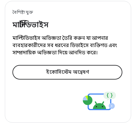
বৈশিষ্ট্যযুক্ত
মাল্টিডিভাইস
মাল্টিডিভাইস অভিজ্ঞতা তৈরি করুন যা আপনার
ব্যবহারকারীদের সব ধরনের ডিভাইসে ব্যক্তিগত এবং
সাম্প্রদায়িক অভিজ্ঞতা দিয়ে আনন্দিত করে।
ইকোসিস্টেম অন্বেষণ