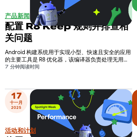
产品新闻
配置 R8 Keep 规则并排查相
关问题
Android 构建系统用于实现小型、快速且安全的应用
的主要工具是 R8 优化器，该编译器负责处理无用代
码和资源移除以进行缩减、代码重命名或缩减，以及
7 分钟阅读时间
应用优化。
17
十一月
2025
活动和计划