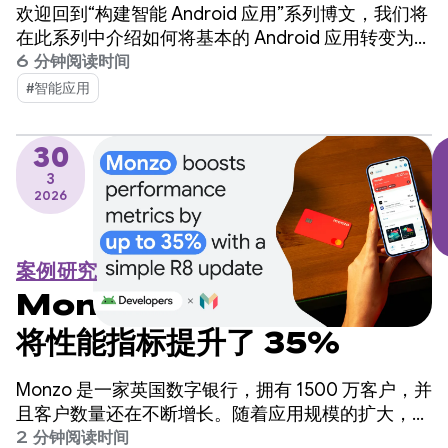
Android 的智能系统
欢迎回到“构建智能 Android 应用”系列博文，我们将
在此系列中介绍如何将基本的 Android 应用转变为个
性化、智能化的智能体体验。在上一篇博文中，我们
6 分钟阅读时间
探讨了如何利用 Firebase AI Logic 构建云托管和混
#智能应用
合 AI 功能。
30
3
2026
案例研究
Monzo 通过简单的 R8 更新
将性能指标提升了 35%
Monzo 是一家英国数字银行，拥有 1500 万客户，并
且客户数量还在不断增长。随着应用规模的扩大，工
程团队发现应用启动时间是需要改进的关键领域，但
2 分钟阅读时间