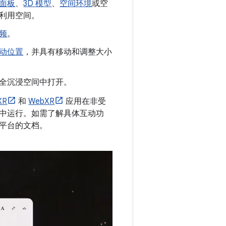
面板
、
3D 模型
、
空间环境
或空
利用空间。
频
。
动位置
，并具有移动和调整大小
全沉浸空间中打开。
XR
和
WebXR
应用在非受
中运行。如需了解具体互动功
平台的文档。