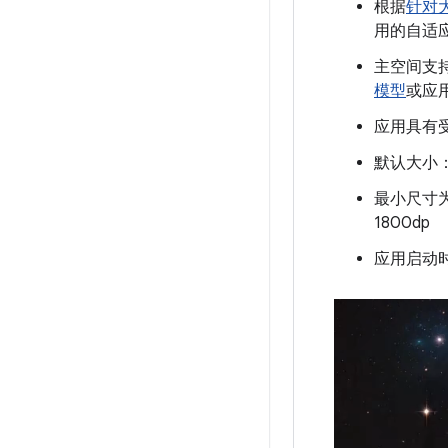
根据
针对
用的自适
主空间支
模型
或应
应用具有
默认大小：1
最小尺寸为 
1800dp
应用启动时