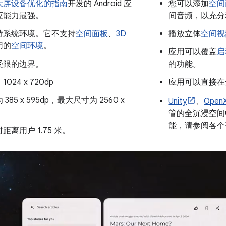
大屏设备优化的指南
开发的 Android 应
您可以添加
空间
应能力最强。
间音频，以充分
持系统环境。它不支持
空间面板
、
3D
播放立体
空间视
用的
空间环境
。
应用可以覆盖
启
受限的边界。
的功能。
024 x 720dp
应用可以直接在
385 x 595dp，最大尺寸为 2560 x
Unity
、
Open
管的全沉浸空间
能，请参阅各个
距离用户 1.75 米。