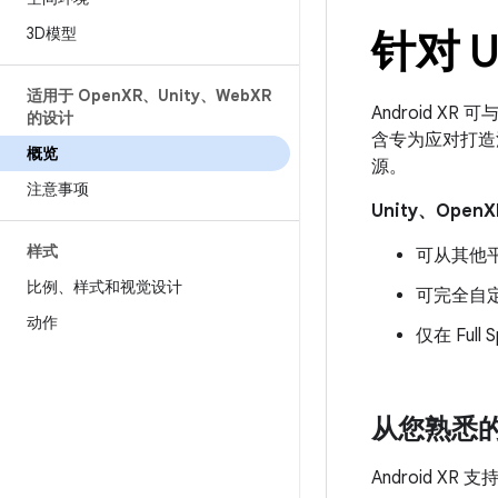
3D模型
针对 U
适用于 Open
XR、Unity、Web
XR
Android X
的设计
含专为应对打造
概览
源。
注意事项
Unity、Open
样式
可从其他平
比例、样式和视觉设计
可完全自
动作
仅在 Fu
从您熟悉
Android