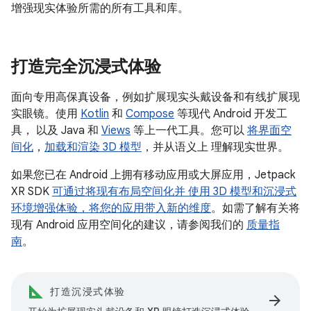
增强现实体验所需的所有工具和库。
打造完全沉浸式体验
面向专用高保真设备，例如扩展现实头戴设备和有线扩展现
实眼镜。使用
Kotlin
和
Compose
等现代 Android 开发工
具， 以及 Java 和
Views
等上一代工具。您可以
将界面空
间化
，
加载和渲染 3D 模型
，并从语义上 理解现实世界。
如果您已在 Android 上拥有移动应用或大屏应用，Jetpack
XR SDK
可通过将现有布局空间化并 使用 3D 模型和沉浸式
环境增强体验，将您的应用带入新的维度
。如需了解有关将
现有 Android 应用空间化的建议，请参阅我们的
质量指
南
。
打造沉浸式体验
arrow_forward