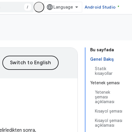
/
Android Studio
Bu sayfada
Genel Bakış
Statik
kısayollar
Yetenek şeması
Yetenek
şeması
açıklaması
Kısayol şeması
Kısayol şeması
açıklaması
belirledikten sonra,