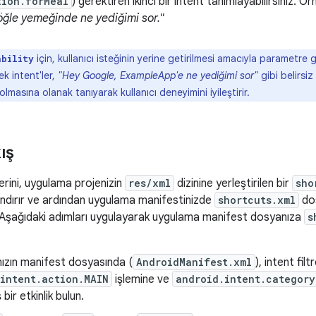
tion.forMeal
) gerektiren ikinci bir intent tanımlayabilirsiniz. Ö
ğle yemeğinde ne yediğimi sor."
için, kullanıcı isteğinin yerine getirilmesi amacıyla parametre
ability
ek intent'ler,
"Hey Google, ExampleApp'e ne yediğimi sor"
gibi belirsiz
 olmasına olanak tanıyarak kullanıcı deneyimini iyileştirir.
ış
rini, uygulama projenizin
res/xml
dizinine yerleştirilen bir
sho
andırır ve ardından uygulama manifestinizde
shortcuts.xml
dos
 Aşağıdaki adımları uygulayarak uygulama manifest dosyanıza
s
ızın manifest dosyasında (
AndroidManifest.xml
), intent filtr
intent.action.MAIN
işlemine ve
android.intent.category
bir etkinlik bulun.