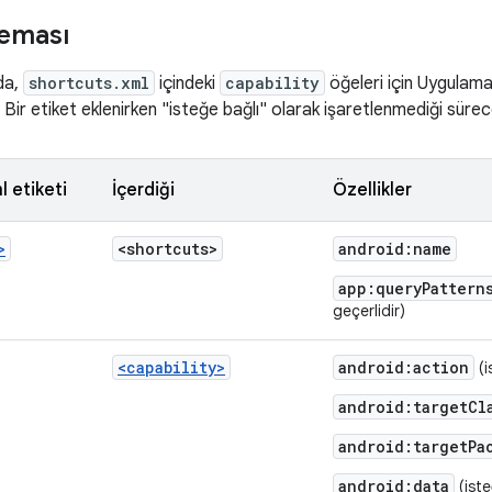
eması
da,
shortcuts.xml
içindeki
capability
öğeleri için Uygulama
 Bir etiket eklenirken "isteğe bağlı" olarak işaretlenmediği sürece
l etiketi
İçerdiği
Özellikler
>
<shortcuts>
android:name
app:queryPattern
geçerlidir)
<capability>
android:action
(i
android:targetCl
android:targetPa
android:data
(iste