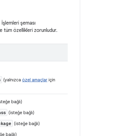
 İşlemleri şeması
 tüm özellikleri zorunludur.
s
(yalnızca
özel amaçlar
için
steğe bağlı)
ass
(isteğe bağlı)
ckage
(isteğe bağlı)
ğe bağlı)