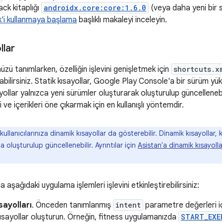
ck kitaplığı
androidx.core:core:1.6.0
(veya daha yeni bir sü
'i kullanmaya başlama
başlıklı makaleyi inceleyin.
llar
nüzü tanımlarken, özelliğin işlevini genişletmek için
shortcuts.x
abilirsiniz. Statik kısayollar, Google Play Console'a bir sürüm yü
ısayollar yalnızca yeni sürümler oluşturarak oluşturulup güncellene
ri ve içerikleri öne çıkarmak için en kullanışlı yöntemdir.
ullanıcılarınıza dinamik kısayollar da gösterebilir. Dinamik kısayollar, kul
oluşturulup güncellenebilir. Ayrıntılar için
Asistan'a dinamik kısayol
la aşağıdaki uygulama işlemleri işlevini etkinleştirebilirsiniz:
sayolları
. Önceden tanımlanmış
intent
parametre değerleri 
ısayollar oluşturun. Örneğin, fitness uygulamanızda
START_EXE