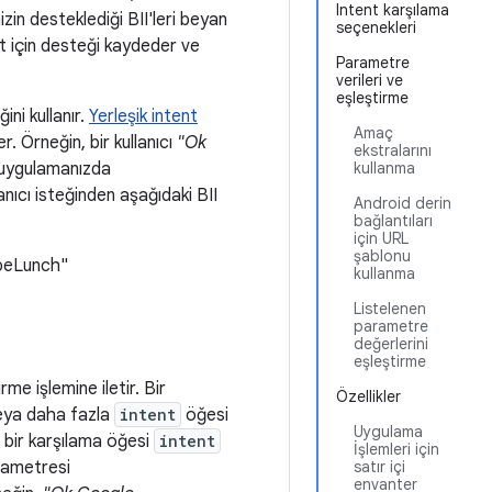
Intent karşılama
zin desteklediği BII'leri beyan
seçenekleri
 için desteği kaydeder ve
Parametre
verileri ve
eşleştirme
ini kullanır.
Yerleşik intent
Amaç
ler. Örneğin, bir kullanıcı
"Ok
ekstralarını
 uygulamanızda
kullanma
lanıcı isteğinden aşağıdaki BII
Android derin
bağlantıları
için URL
şablonu
peLunch"
kullanma
Listelenen
parametre
değerlerini
eşleştirme
rme işlemine iletir. Bir
Özellikler
 veya daha fazla
intent
öğesi
Uygulama
n bir karşılama öğesi
intent
İşlemleri için
arametresi
satır içi
envanter