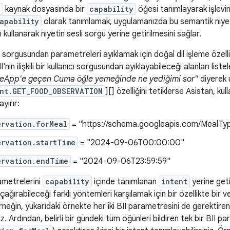
l
kaynak dosyasında bir
capability
öğesi tanımlayarak işlevini
apability
olarak tanımlamak, uygulamanızda bu semantik niyet
kullanarak niyetin sesli sorgu yerine getirilmesini sağlar.
ı sorgusundan parametreleri ayıklamak için doğal dil işleme özelliğ
II'nin ilişkili bir kullanıcı sorgusundan ayıklayabileceği alanları liste
eApp'e geçen Cuma öğle yemeğinde ne yediğimi sor"
diyerek
ent.GET_FOOD_OBSERVATION
][] özelliğini tetiklerse Asistan, kul
yırır:
ervation.forMeal
= "https://schema.googleapis.com/MealTy
ervation.startTime
= "2024-09-06T00:00:00"
ervation.endTime
= "2024-09-06T23:59:59"
ametrelerini
capability
içinde tanımlanan
intent
yerine geti
yi çağırabileceği farklı yöntemleri karşılamak için bir özellikte bir
Örneğin, yukarıdaki örnekte her iki BII parametresini de gerektire
iz. Ardından, belirli bir gündeki tüm öğünleri bildiren tek bir BII p