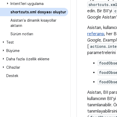
Intent'leri uygulama
shortcuts.xm
edin. Bir BII'yi
c
shortcuts
.
xml dosyası oluştur
Google Asistan'ı 
Asistan'a dinamik kısayollar
aktarın
Asistan, kullanıc
referansı
, her B
Sürüm notları
Google, Exampl
Test
[
actions.int
Büyüme
parametrelerini a
Daha fazla özellik ekleme
foodObs
Cihazlar
foodObs
Destek
foodObs
Asistan, BII par
kullanıcının BII'
tanımlanabilir. 
tanımlayabilirsin