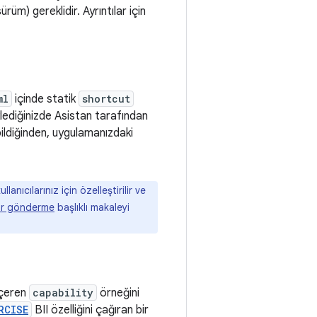
rüm) gereklidir. Ayrıntılar için
ml
içinde statik
shortcut
klediğinizde Asistan tarafından
bildiğinden, uygulamanızdaki
lanıcılarınız için özelleştirilir ve
lar gönderme
başlıklı makaleyi
içeren
capability
örneğini
RCISE
BII özelliğini çağıran bir