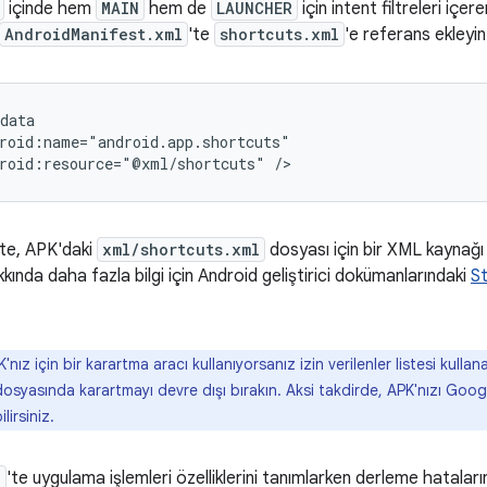
içinde hem
MAIN
hem de
LAUNCHER
için intent filtreleri içer
AndroidManifest.xml
'te
shortcuts.xml
'e referans ekleyin
roid:resource="@xml/shortcuts"
kte, APK'daki
xml/shortcuts.xml
dosyası için bir XML kaynağı 
kında daha fazla bilgi için Android geliştirici dokümanlarındaki
St
'nız için bir karartma aracı kullanıyorsanız izin verilenler listesi kull
osyasında karartmayı devre dışı bırakın. Aksi takdirde, APK'nızı Goog
lirsiniz.
l
'te uygulama işlemleri özelliklerini tanımlarken derleme hataları