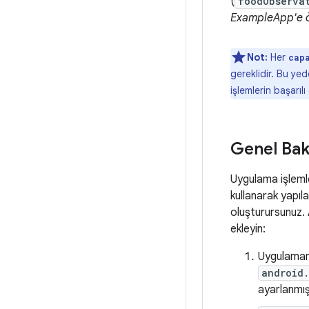
(
foodObserva
ExampleApp'e ö
Not:
Her
cap
gereklidir. Bu yed
işlemlerin başarılı
Genel Bak
Uygulama işlemle
kullanarak yapıl
oluşturursunuz.
ekleyin:
Uygulaman
android.
ayarlanmış 