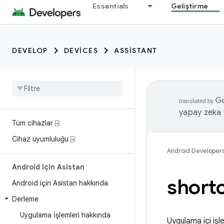
Essentials
Geliştirme
DEVELOP
DEVICES
ASSISTANT
yapay zeka t
Tüm cihazlar ⍈
Cihaz uyumluluğu ⍈
Android Developer
Android için Asistan
short
Android için Asistan hakkında
Derleme
Uygulama İşlemleri hakkında
Uygulama içi işle