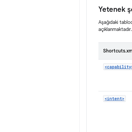
Yetenek ş
Aşağıdaki tablo
açıklanmaktadır.
Shortcuts.xm
<capability
<intent>