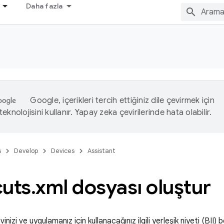
Daha fazla
Google, içerikleri tercih ettiğiniz dile çevirmek için
eknolojisini kullanır. Yapay zeka çevirilerinde hata olabilir.
s
Develop
Devices
Assistant
cuts
.
xml dosyası oluştur
vinizi ve uygulamanız için kullanacağınız ilgili yerleşik niyeti (BII) 