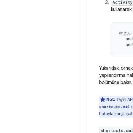
Activity
kullanarak
and
Yukarıdaki örne
yapılandırma hak
bölümüne bakın.
Not:
Yayın APK
d
shortcuts.xml
hatayla karşılaşabi
shortcuts.xm