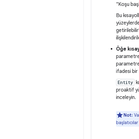
"Koşu başl
Bu kısayol
yüzeylerde
getirilebili
ilişkilendi
Öğe kısay
parametre 
parametresi
ifadesi bi
Entity
kı
proaktif yü
inceleyin.
Not:
Var
başlatıcılar