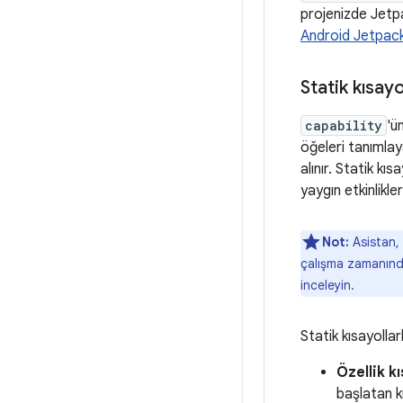
projenizde Jetpa
Android Jetpack
Statik kısayo
capability
'ü
öğeleri tanımlay
alınır. Statik k
yaygın etkinlikle
Not:
Asistan, k
çalışma zamanında 
inceleyin.
Statik kısayollar
Özellik kı
başlatan k