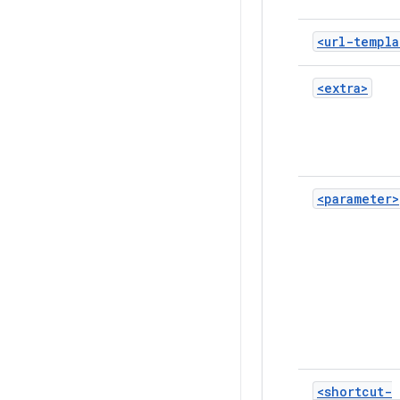
<url-templa
<extra>
<parameter>
<shortcut-