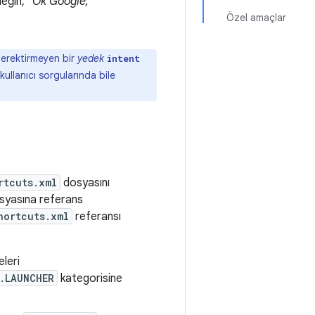
rneğin,
"Ok Google,
Özel amaçlar
 gerektirmeyen bir
yedek
intent
 kullanıcı sorgularında bile
rtcuts.xml
dosyasını
yasına referans
hortcuts.xml
referansı
eleri
.LAUNCHER
kategorisine