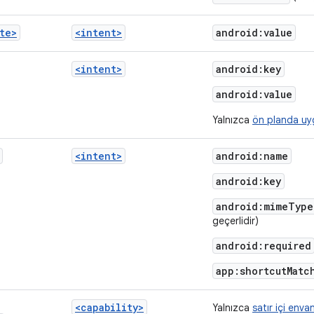
te>
<intent>
android:value
<intent>
android:key
android:value
Yalnızca
ön planda uy
<intent>
android:name
android:key
android:mimeType
geçerlidir)
android:required
app:shortcutMatc
<capability>
Yalnızca
satır içi enva