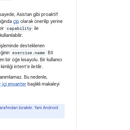
u sayede, Asistan gibi proaktif
dığında
çip
olarak önerilip yerine
bir
capability
ile
llanılabilir.
 işleminde desteklenen
ğinin
exercise.name
BII
n bir öğe kısayolu. Bir kullanıcı
kimliği intent'e iletilir.
 tanımlamaz. Bu nedenle,
r içi envanter
başlıklı makaleyi
arafından bırakılır. Yani Android