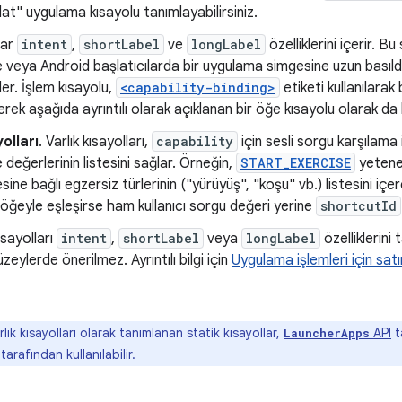
at" uygulama kısayolu tanımlayabilirsiniz.
lar
intent
,
shortLabel
ve
longLabel
özelliklerini içerir. B
 veya Android başlatıcılarda bir uygulama simgesine uzun basıl
rler. İşlem kısayolu,
<capability-binding>
etiketi kullanılarak 
rilerek aşağıda ayrıntılı olarak açıklanan bir öğe kısayolu olarak da ku
olları
. Varlık kısayolları,
capability
için sesli sorgu karşılama
değerlerinin listesini sağlar. Örneğin,
START_EXERCISE
yetene
ne bağlı egzersiz türlerinin ("yürüyüş", "koşu" vb.) listesini içere
r öğeyle eşleşirse ham kullanıcı sorgu değeri yerine
shortcutId
sayolları
intent
,
shortLabel
veya
longLabel
özelliklerini
zeylerde önerilmez. Ayrıntılı bilgi için
Uygulama işlemleri için satı
lık kısayolları olarak tanımlanan statik kısayollar,
API
t
LauncherApps
 tarafından kullanılabilir.