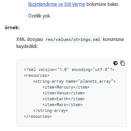
Biçimlendirme ve Stil Verme
bölümüne bakın.
Özellik yok.
örnek:
XML dosyası
res/values/strings.xml
konumuna
kaydedildi:
<?xml
version="1.0"
encoding="utf-8"?>

<string-array
</string-array>

</resources>