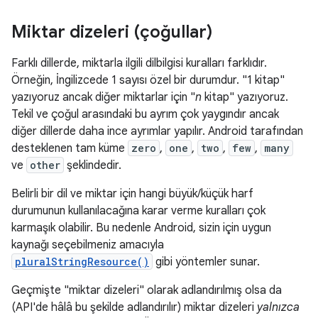
Miktar dizeleri (çoğullar)
Farklı dillerde, miktarla ilgili dilbilgisi kuralları farklıdır.
Örneğin, İngilizcede 1 sayısı özel bir durumdur. "1 kitap"
yazıyoruz ancak diğer miktarlar için "
n
kitap" yazıyoruz.
Tekil ve çoğul arasındaki bu ayrım çok yaygındır ancak
diğer dillerde daha ince ayrımlar yapılır. Android tarafından
desteklenen tam küme
zero
,
one
,
two
,
few
,
many
ve
other
şeklindedir.
Belirli bir dil ve miktar için hangi büyük/küçük harf
durumunun kullanılacağına karar verme kuralları çok
karmaşık olabilir. Bu nedenle Android, sizin için uygun
kaynağı seçebilmeniz amacıyla
pluralStringResource()
gibi yöntemler sunar.
Geçmişte "miktar dizeleri" olarak adlandırılmış olsa da
(API'de hâlâ bu şekilde adlandırılır) miktar dizeleri
yalnızca