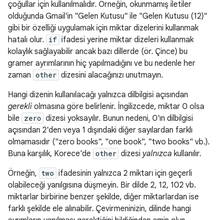
çoğullar için kullanılmalıdır. Örneğin, okunmamış iletiler
olduğunda Gmail'in "Gelen Kutusu" ile "Gelen Kutusu (12)"
gibi bir özelliği uygulamak için miktar dizelerini kullanmak
hatalı olur.
if
ifadesi yerine miktar dizeleri kullanmak
kolaylık sağlayabilir ancak bazı dillerde (ör. Çince) bu
gramer ayrımlarının hiç yapılmadığını ve bu nedenle her
zaman
other
dizesini alacağınızı unutmayın.
Hangi dizenin kullanılacağı yalnızca dilbilgisi açısından
gerekli
olmasına göre belirlenir. İngilizcede, miktar 0 olsa
bile
zero
dizesi yoksayılır. Bunun nedeni, 0'ın dilbilgisi
açısından 2'den veya 1 dışındaki diğer sayılardan farklı
olmamasıdır ("zero books", "one book", "two books" vb.).
Buna karşılık, Korece'de
other
dizesi
yalnızca
kullanılır.
Örneğin,
two
ifadesinin yalnızca 2 miktarı için geçerli
olabileceği yanılgısına düşmeyin. Bir dilde 2, 12, 102 vb.
miktarlar birbirine benzer şekilde, diğer miktarlardan ise
farklı şekilde ele alınabilir. Çevirmeninizin, dilinde hangi