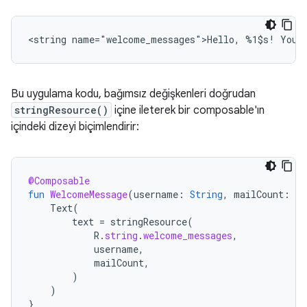
<string
name="welcome_messages">Hello,
%1$s!
You
Bu uygulama kodu, bağımsız değişkenleri doğrudan
stringResource()
içine ileterek bir composable'ın
içindeki dizeyi biçimlendirir:
@Composable
fun
WelcomeMessage
(
username
:
String
,
mailCount
:
In
Text
(
text
=
stringResource
(
R
.
string
.
welcome_messages
,
username
,
mailCount
,
)
)
}