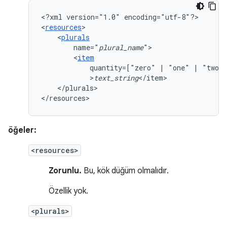
<?xml
version="1.0"
encoding="utf-8"?>

<
resources
<
plurals
name="
plural_name
<
item
quantity=["zero"
|
"one"
|
"two"
>
text_string
</plurals>

</resources>
öğeler:
<resources>
Zorunlu.
Bu, kök düğüm olmalıdır.
Özellik yok.
<plurals>