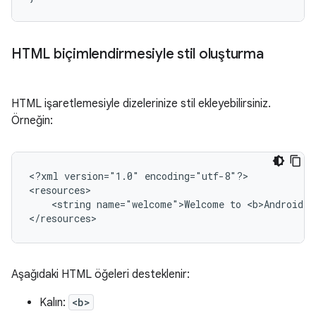
HTML biçimlendirmesiyle stil oluşturma
HTML işaretlemesiyle dizelerinize stil ekleyebilirsiniz.
Örneğin:
<?xml
version="1.0"
encoding="utf-8"?>

<string
name="welcome">Welcome
to
<b>Android</
</resources>
Aşağıdaki HTML öğeleri desteklenir:
Kalın:
<b>