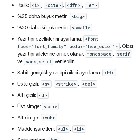
İtalik:
<i>
,
<cite>
,
<dfn>
,
<em>
%25 daha büyük metin:
<big>
%20 daha küçük metin:
<small>
Yazı tipi özelliklerini ayarlama:
<font
face="font_family" color="hex_color">
. Olası
yazı tipi ailelerine örnek olarak
monospace
,
serif
ve
sans_serif
verilebilir.
Sabit genişlikli yazı tipi ailesi ayarlama:
<tt>
Üstü çizili:
<s>
,
<strike>
,
<del>
Altı çizili:
<u>
Üst simge:
<sup>
Alt simge:
<sub>
Madde işaretleri:
<ul>
,
<li>