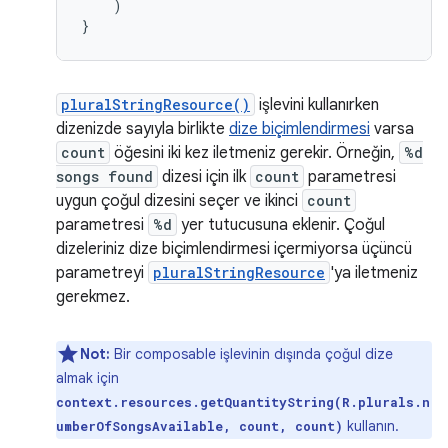
)
}
pluralStringResource()
işlevini kullanırken
dizenizde sayıyla birlikte
dize biçimlendirmesi
varsa
count
öğesini iki kez iletmeniz gerekir. Örneğin,
%d
songs found
dizesi için ilk
count
parametresi
uygun çoğul dizesini seçer ve ikinci
count
parametresi
%d
yer tutucusuna eklenir. Çoğul
dizeleriniz dize biçimlendirmesi içermiyorsa üçüncü
parametreyi
pluralStringResource
'ya iletmeniz
gerekmez.
Not:
Bir composable işlevinin dışında çoğul dize
almak için
context.resources.getQuantityString(R.plurals.n
kullanın.
umberOfSongsAvailable, count, count)