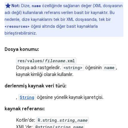
Not:
Dize,
özelliğinde sağlanan değer (XML dosyasının
name
adı değil) kullanılarak referans verilen basit bir kaynaktır. Bu
nedenle, dize kaynaklarını tek bir XML dosyasında, tek bir
öğesi altında diğer basit kaynaklarla
<resources>
birleştirebilirsiniz.
Dosya konumu:
res/values/
filename
.xml
Dosya adı rastgeledir.
<string>
öğesinin
name
,
kaynak kimliği olarak kullanılır.
derlenmiş kaynak veri türü:
,
String
öğesine yönelik kaynak işaretçisi.
kaynak referansı:
Kotlin'de:
R.string.
string_name
XML'de:
@string/
string_name