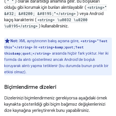
(
" "
) olarak daraltıldığı anlamına gelir. Bu boşlukları
olduğu gibi korumak için bunları alıntılayabilir (
<string>"
&#32; &#8200; &#8195;"</string>
) veya Android
kaçış karakterini (
<string> \u0032 \u8200
\u8195</string>
) kullanabilirsiniz.
Not:
XML ayrıştırıcının bakış açısına göre,
<string>"Test
ile
this"</string>
<string>&amp;quot;Test
arasında hiçbir fark yoktur. Her iki
this&amp;quot;</string>
formda da alıntı gösterilmez ancak Android'de boşluk
koruyarak alıntı yapma tetiklenir (bu durumda bunun pratik bir
etkisi olmaz).
Biçimlendirme dizeleri
Dizelerinizi biçimlendirmeniz gerekiyorsa aşağıdaki örnek
kaynakta gösterildiği gibi biçim bağımsız değişkenlerinizi
dize kaynağına yerleştirerek bunu yapabilirsiniz.