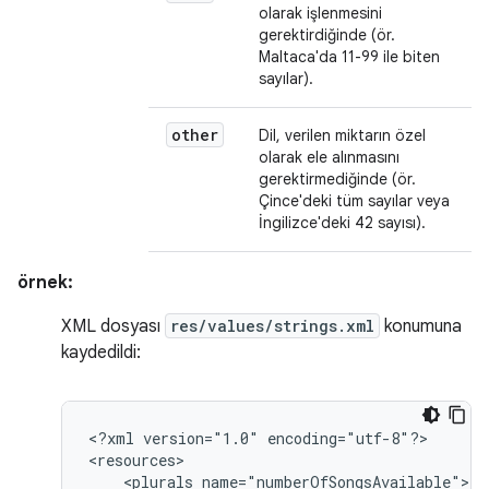
olarak işlenmesini
gerektirdiğinde (ör.
Maltaca'da 11-99 ile biten
sayılar).
other
Dil, verilen miktarın özel
olarak ele alınmasını
gerektirmediğinde (ör.
Çince'deki tüm sayılar veya
İngilizce'deki 42 sayısı).
örnek:
XML dosyası
res/values/strings.xml
konumuna
kaydedildi:
<?xml
version="1.0"
encoding="utf-8"?>

<plurals