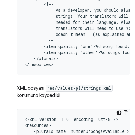
As
a
developer,
you
should
alway
strings.
Your
translators
will
k
needed
for
their
language.
Alway
translators
will
need
to
use
%d
doesn't
mean
1
(as
explained
<item
quantity="one">%d
song
<item
quantity="other">%d
songs
</plurals>

</resources>
XML dosyası
res/values-pl/strings.xml
konumuna kaydedildi:
<?xml
version="1.0"
encoding="utf-8"?>

<plurals