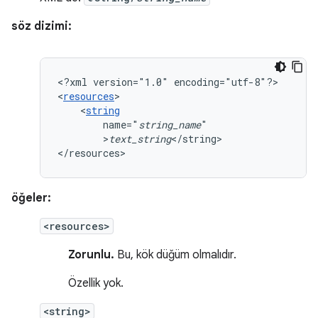
söz dizimi:
<?xml
version="1.0"
encoding="utf-8"?>

<
resources
<
string
name="
string_name
>
text_string
</string>

</resources>
öğeler:
<resources>
Zorunlu.
Bu, kök düğüm olmalıdır.
Özellik yok.
<string>