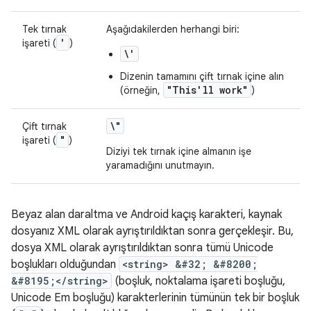
Tek tırnak
Aşağıdakilerden herhangi biri:
'
işareti (
)
\'
Dizenin tamamını çift tırnak içine alın
"This'll work"
(örneğin,
)
\"
Çift tırnak
"
işareti (
)
Diziyi tek tırnak içine almanın işe
yaramadığını unutmayın.
Beyaz alan daraltma ve Android kaçış karakteri, kaynak
dosyanız XML olarak ayrıştırıldıktan sonra gerçekleşir. Bu,
dosya XML olarak ayrıştırıldıktan sonra tümü Unicode
boşlukları olduğundan
<string> &#32; &#8200;
&#8195;</string>
(boşluk, noktalama işareti boşluğu,
Unicode Em boşluğu) karakterlerinin tümünün tek bir boşluk