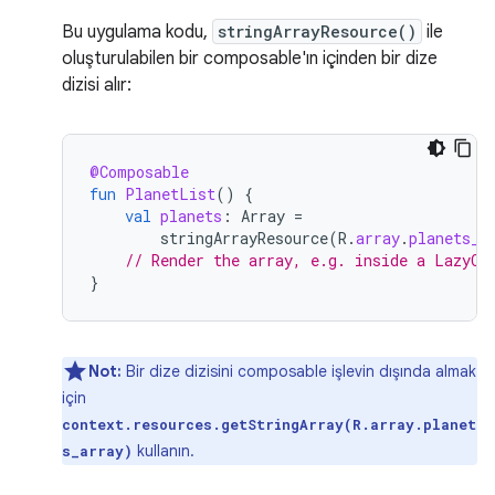
Bu uygulama kodu,
stringArrayResource()
ile
oluşturulabilen bir composable'ın içinden bir dize
dizisi alır:
@Composable
fun
PlanetList
()
{
val
planets
:
Array
=
stringArrayResource
(
R
.
array
.
planets_a
// Render the array, e.g. inside a LazyCo
}
Not:
Bir dize dizisini composable işlevin dışında almak
için
context.resources.getStringArray(R.array.planet
kullanın.
s_array)