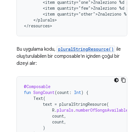
<item
quantity="one">Znaleziono
%d
<item
quantity="few">Znaleziono
%d
<item
quantity="other">Znaleziono
%d
</plurals>

</resources>
Bu uygulama kodu,
pluralStringResource()
ile
oluşturulabilen bir composable'ın içinden çoğul bir
dizeyi alır:
@Composable
fun
SongCount
(
count
:
Int
)
{
Text
(
text
=
pluralStringResource
(
R
.
plurals
.
numberOfSongsAvailable
,
count
,
count
,
)