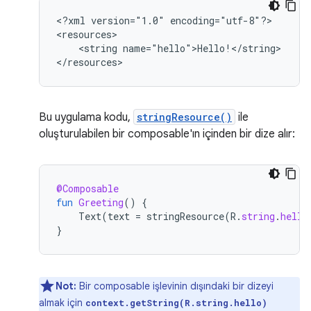
<?xml
version="1.0"
encoding="utf-8"?>

<string
name="hello">Hello!</string>

</resources>
Bu uygulama kodu,
stringResource()
ile
oluşturulabilen bir composable'ın içinden bir dize alır:
@Composable
fun
Greeting
()
{
Text
(
text
=
stringResource
(
R
.
string
.
hello
}
Not:
Bir composable işlevinin dışındaki bir dizeyi
almak için
context.getString(R.string.hello)