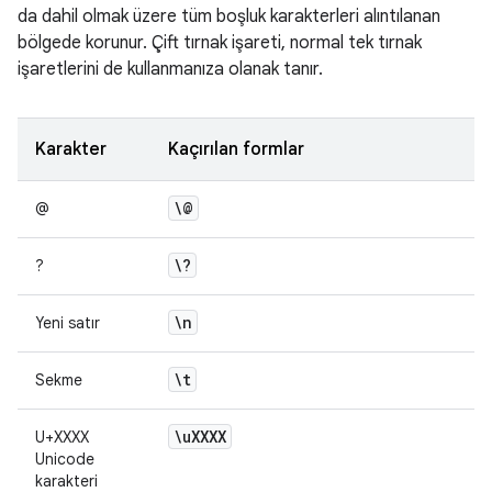
da dahil olmak üzere tüm boşluk karakterleri alıntılanan
bölgede korunur. Çift tırnak işareti, normal tek tırnak
işaretlerini de kullanmanıza olanak tanır.
Karakter
Kaçırılan formlar
\@
@
\?
?
\n
Yeni satır
\t
Sekme
\u
XXXX
U+XXXX
Unicode
karakteri