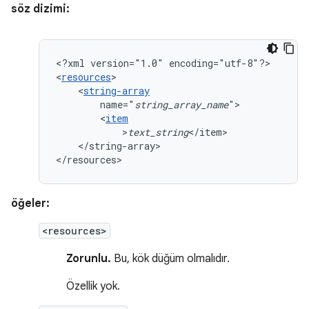
söz dizimi:
<?xml
version="1.0"
encoding="utf-8"?>

<
resources
<
string-array
name="
string_array_name
<
item
>
text_string
</string-array>

</resources>
öğeler:
<resources>
Zorunlu.
Bu, kök düğüm olmalıdır.
Özellik yok.