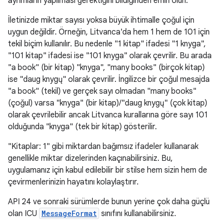
ayrımların yapılması gerektiğini bildiğinden emin olun.
İletinizde miktar sayısı yoksa büyük ihtimalle çoğul için
uygun değildir. Örneğin, Litvanca'da hem 1 hem de 101 için
tekil biçim kullanılır. Bu nedenle "1 kitap" ifadesi "1 knyga",
"101 kitap" ifadesi ise "101 knyga" olarak çevrilir. Bu arada
"a book" (bir kitap) "knyga", "many books" (birçok kitap)
ise "daug knygų" olarak çevrilir. İngilizce bir çoğul mesajda
"a book" (tekil) ve gerçek sayı olmadan "many books"
(çoğul) varsa "knyga" (bir kitap)/"daug knygų" (çok kitap)
olarak çevrilebilir ancak Litvanca kurallarına göre sayı 101
olduğunda "knyga" (tek bir kitap) gösterilir.
"Kitaplar: 1" gibi miktardan bağımsız ifadeler kullanarak
genellikle miktar dizelerinden kaçınabilirsiniz. Bu,
uygulamanız için kabul edilebilir bir stilse hem sizin hem de
çevirmenlerinizin hayatını kolaylaştırır.
API 24 ve sonraki sürümlerde bunun yerine çok daha güçlü
olan ICU
MessageFormat
sınıfını kullanabilirsiniz.