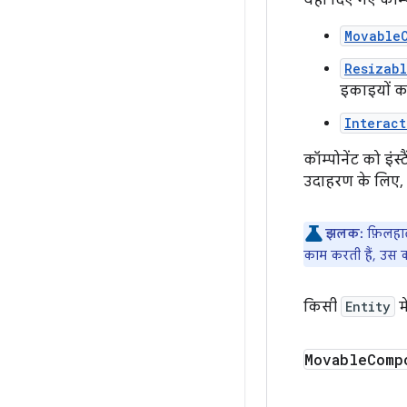
यहां दिए गए कॉम्
Movable
Resizab
इकाइयों क
Interac
कॉम्पोनेंट को इंस
उदाहरण के लिए,
झलक:
फ़िलहाल
काम करती हैं, उस कॉम
किसी
Entity
म
Movable
Comp