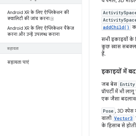
वे पैनल, 3D मॉडल
Android XR के लिए ऐप्लिकेशन की
ActivitySpac
क्वालिटी की जांच करना ⍈
ActivitySpac
addChild()
का
Android XR के लिए ऐप्लिकेशन पैकेज
करना और उन्हें उपलब्ध कराना
सभी इकाइयों के ल
कुछ खास सबक्ला
सहायता
हैं.
सहायता पाएं
इकाइयों में 
जब बेस
Entity
प्रॉपर्टी में भी ल
एक जैसा बदलाव ह
Pose
, 3D स्पे
वाली
Vector3
के हिसाब से होती ह