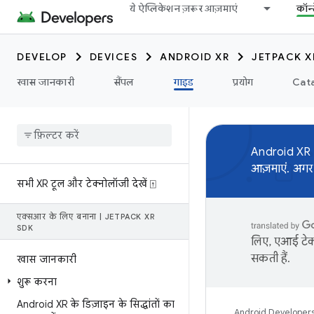
ये ऐप्लिकेशन ज़रूर आज़माएं
कॉन्
DEVELOP
DEVICES
ANDROID XR
JETPACK X
खास जानकारी
सैंपल
गाइड
प्रयोग
Cata
Android XR
आज़माएं. अगर
सभी XR टूल और टेक्नोलॉजी देखें ⍐
एक्सआर के लिए बनाना
|
JETPACK XR
SDK
लिए, एआई टेक्
सकती हैं.
खास जानकारी
शुरू करना
Android XR के डिज़ाइन के सिद्धांतों का
Android Developer