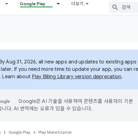
Google Play
더보기
y Aug 31, 2026, all new apps and updates to existing apps m
 later. If you need more time to update your app, you can r
. Learn about
Play Billing Library version deprecation
.
Google은 AI 기술을 사용하여 콘텐츠를 사용자의 기본
니다. AI 번역에는 오류가 있을 수 있습니다.
s
Google Play
Play Monetization