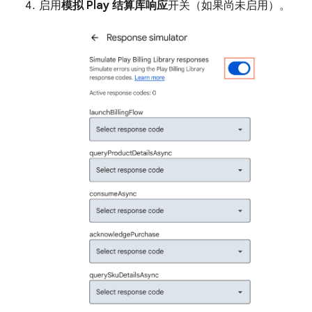
启用
模拟 Play 结算库响应
开关（如果尚未启用）。