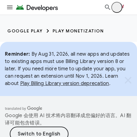
GOOGLE PLAY
PLAY MONETIZATION
Reminder:
By Aug 31, 2026, all new apps and updates
to existing apps must use Billing Library version 8 or
later. If you need more time to update your app, you
can request an extension until Nov 1, 2026. Learn
about
Play Billing Library version deprecation
.
Google 会使用 AI 技术将内容翻译成您偏好的语言。AI 翻
译可能包含错误。