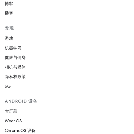
博客
播客
发现
游戏
机器学习
健康与健身
相机与媒体
隐私权政策
5G
ANDROID 设备
大屏幕
Wear OS
ChromeOS 设备