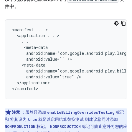
件中。
<manifest ... >

  <application ... >

    ...

     <meta-data

      android:name="com.google.android.play.larges
      android:value="" />

    <meta-data

      android:name="com.google.android.play.billin
      android:value="true" />

  </application>

</manifest>
注意
：虽然只添加
标记
enableBillingOverridesTesting
和 将其设为
就足以启用结算替换测试 则建议您同时添加
true
标记。
标记可防止意外将您的应
NONPRODUCTION
NONPRODUCTION