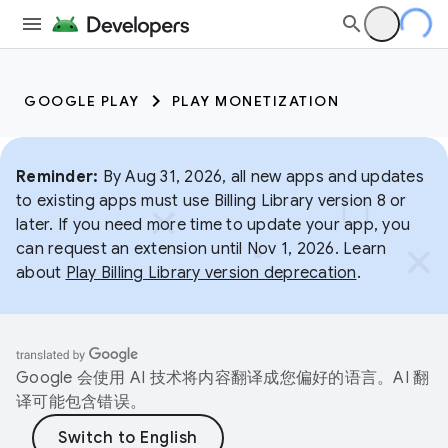
GOOGLE PLAY
PLAY MONETIZATION
Reminder:
By Aug 31, 2026, all new apps and updates
to existing apps must use Billing Library version 8 or
later. If you need more time to update your app, you
can request an extension until Nov 1, 2026. Learn
about
Play Billing Library version deprecation
.
Google 会使用 AI 技术将内容翻译成您偏好的语言。AI 翻
译可能包含错误。