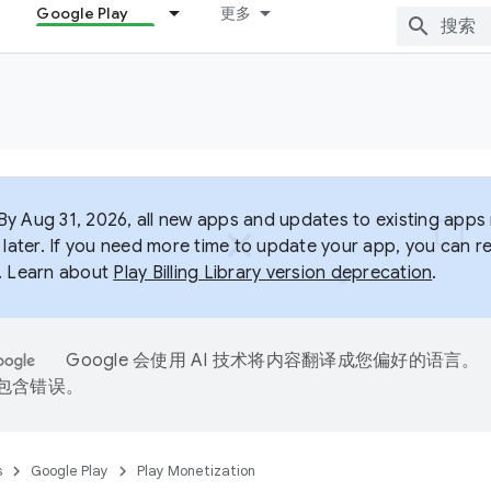
Google Play
更多
y Aug 31, 2026, all new apps and updates to existing apps m
 later. If you need more time to update your app, you can r
. Learn about
Play Billing Library version deprecation
.
Google 会使用 AI 技术将内容翻译成您偏好的语言。
能包含错误。
s
Google Play
Play Monetization