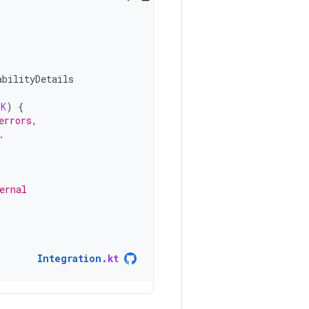
abilityDetails
OK
)
{
errors,
.
ernal
Integration
.
kt