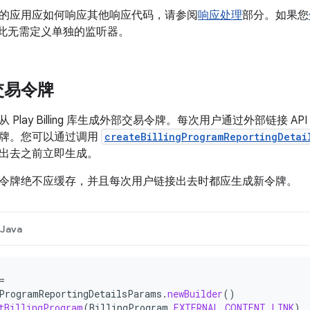
的应用应如何响应其他响应代码，请参阅
响应处理
部分。如果您
程，因此无需定义单独的监听器。
交易令牌
 Play Billing 库生成外部交易令牌。每次用户通过外部链接 
牌。您可以通过调用
createBillingProgramReportingDetai
出去之前立即生成。
令牌绝不应缓存，并且每次用户链接出去时都应生成新令牌。
Java
=
ProgramReportingDetailsParams
.
newBuilder
()
tBillingProgram
(
BillingProgram
.
EXTERNAL_CONTENT_LINK
)