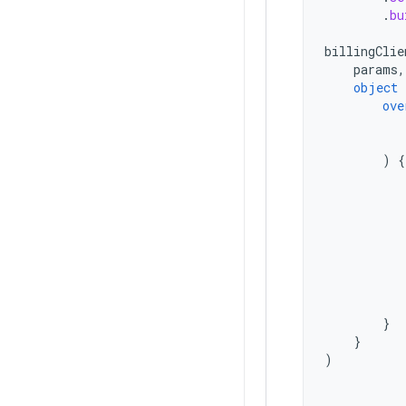
.
bu
billingClie
params
,
object
ove
)
{
}
}
)