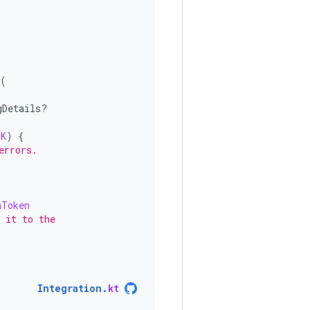
(
gDetails?
OK
)
{
errors.
nToken
 it to the
Integration
.
kt