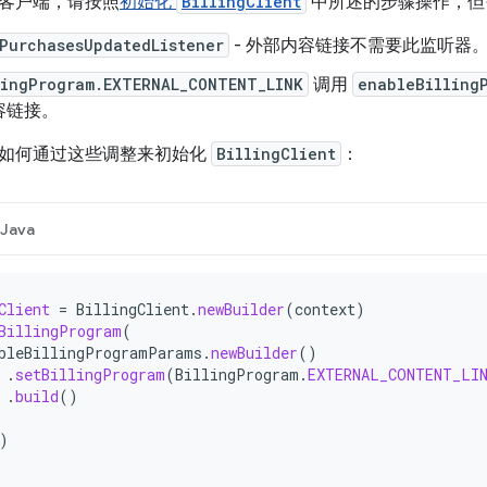
客户端，请按照
初始化
BillingClient
中所述的步骤操作，但
PurchasesUpdatedListener
- 外部内容链接不需要此监听器
lingProgram.EXTERNAL_CONTENT_LINK
调用
enableBilling
容链接。
如何通过这些调整来初始化
BillingClient
：
Java
Client
=
BillingClient
.
newBuilder
(
context
)
BillingProgram
(
bleBillingProgramParams
.
newBuilder
()
.
setBillingProgram
(
BillingProgram
.
EXTERNAL_CONTENT_LI
.
build
()
)