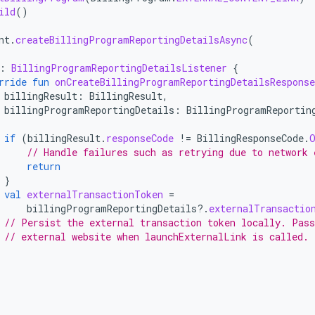
ild
()
nt
.
createBillingProgramReportingDetailsAsync
(
:
BillingProgramReportingDetailsListener
{
rride
fun
onCreateBillingProgramReportingDetailsResponse
billingResult
:
BillingResult
,
billingProgramReportingDetails
:
BillingProgramReportin
if
(
billingResult
.
responseCode
!=
BillingResponseCode
.
// Handle failures such as retrying due to network 
return
}
val
externalTransactionToken
=
billingProgramReportingDetails
?.
externalTransactio
// Persist the external transaction token locally. Pass
// external website when launchExternalLink is called.