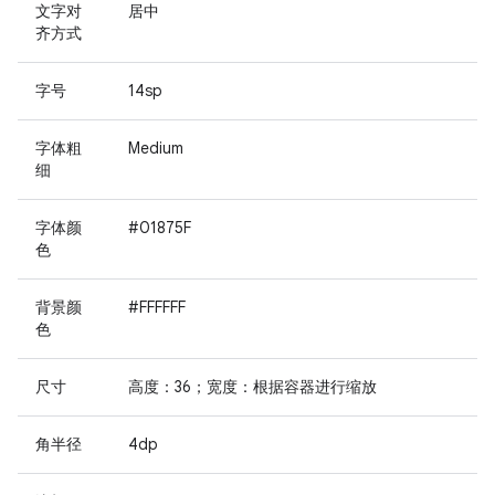
文字对
居中
齐方式
字号
14sp
字体粗
Medium
细
字体颜
#01875F
色
背景颜
#FFFFFF
色
尺寸
高度：36；宽度：根据容器进行缩放
角半径
4dp