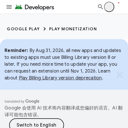
GOOGLE PLAY
PLAY MONETIZATION
Reminder:
By Aug 31, 2026, all new apps and updates
to existing apps must use Billing Library version 8 or
later. If you need more time to update your app, you
can request an extension until Nov 1, 2026. Learn
about
Play Billing Library version deprecation
.
Google 会使用 AI 技术将内容翻译成您偏好的语言。AI 翻
译可能包含错误。