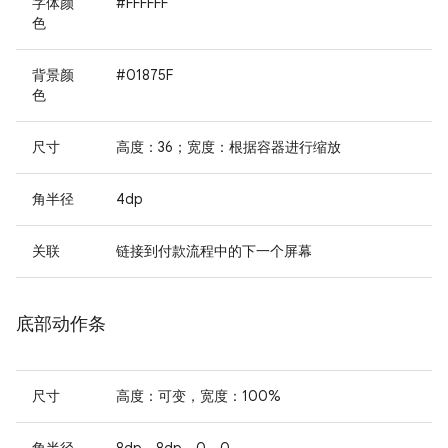
字体颜
#FFFFFF
色
背景颜
#01875F
色
尺寸
高度：36；宽度：根据容器进行缩放
角半径
4dp
关联
链接到付款流程中的下一个屏幕
底部动作条
尺寸
高度：可变，宽度：100%
角半径
8dp、8dp、0、0