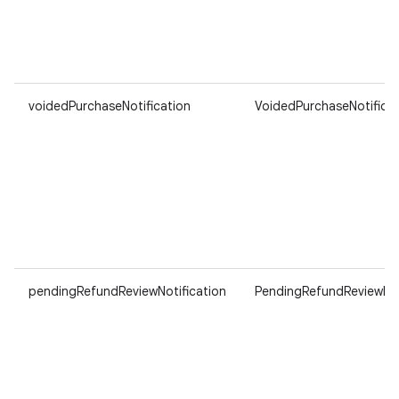
voidedPurchaseNotification
VoidedPurchaseNotificat
pendingRefundReviewNotification
PendingRefundReviewNot