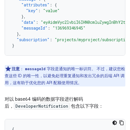
"attributes"
:
{
"key"
:
"value"
},
"data"
:
"eyAidmVyc2lvbiI6IHN0cmluZywgInBhY2th
"messageId"
:
"136969346945"
},
"subscription"
:
"projects/myproject/subscription
}
注意
：
字段是通知的唯一标识符。 不过，建议您检
messageId
查这些 ID 的唯一性，以避免处理重复通知和发出冗余的后端 API 调
用，这有助于优化您的 API 配额使用情况。
对以 base64 编码的数据字段进行解码
后，
DeveloperNotification
包含以下字段：
{