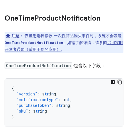
One
Time
Product
Notification
注意
：
仅当您选择接收 一次性商品购买事件时，系统才会发送
。如需了解详情，请参阅
启用实时
OneTimeProductNotification
开发者通知（适用于您的应用）
。
OneTimeProductNotification
包含以下字段：
{
"version"
:
s
tr
i
n
g
,
"notificationType"
:
i
nt
,
"purchaseToken"
:
s
tr
i
n
g
,
"sku"
:
s
tr
i
n
g
}