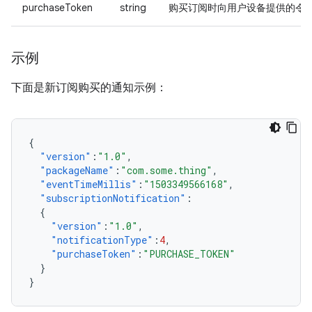
purchaseToken
string
购买订阅时向用户设备提供的令
示例
下面是新订阅购买的通知示例：
{
"version"
:
"1.0"
,
"packageName"
:
"com.some.thing"
,
"eventTimeMillis"
:
"1503349566168"
,
"subscriptionNotification"
:
{
"version"
:
"1.0"
,
"notificationType"
:
4
,
"purchaseToken"
:
"PURCHASE_TOKEN"
}
}