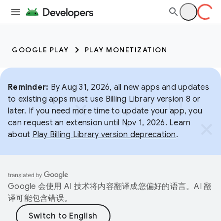
GOOGLE PLAY
PLAY MONETIZATION
Reminder:
By Aug 31, 2026, all new apps and updates
to existing apps must use Billing Library version 8 or
later. If you need more time to update your app, you
can request an extension until Nov 1, 2026. Learn
about
Play Billing Library version deprecation
.
Google 会使用 AI 技术将内容翻译成您偏好的语言。AI 翻
译可能包含错误。