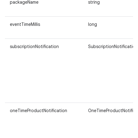
packageName
string
eventTimeMillis
long
subscriptionNotification
SubscriptionNotification
oneTimeProductNotification
OneTimeProductNotifica