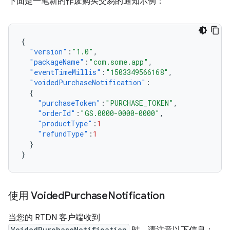
下面是一笔新的作废购买交易的通知示例：
{
"version"
:
"1.0"
,
"packageName"
:
"com.some.app"
,
"eventTimeMillis"
:
"1503349566168"
,
"voidedPurchaseNotification"
:
{
"purchaseToken"
:
"PURCHASE_TOKEN"
,
"orderId"
:
"GS.0000-0000-0000"
,
"productType"
:
1
"refundType"
:
1
}
}
使用 Voided
Purchase
Notification
当您的 RTDN 客户端收到
VoidedPurchaseNotification