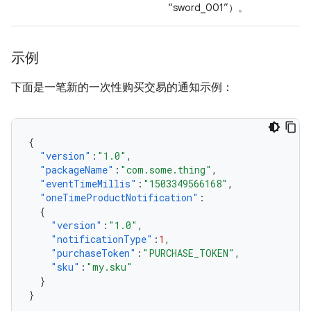
“sword_001”）。
示例
下面是一笔新的一次性购买交易的通知示例：
{
"version"
:
"1.0"
,
"packageName"
:
"com.some.thing"
,
"eventTimeMillis"
:
"1503349566168"
,
"oneTimeProductNotification"
:
{
"version"
:
"1.0"
,
"notificationType"
:
1
,
"purchaseToken"
:
"PURCHASE_TOKEN"
,
"sku"
:
"my.sku"
}
}