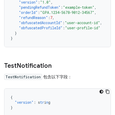
"version"
:
"1.0"
,
"pendingRefundToken"
:
"example-token"
,
"orderId"
:
"GPA.1234-5678-9012-34567"
,
"refundReason"
:
7
,
"obfuscatedAccountId"
:
"user-account-id"
,
"obfuscatedProfileId"
:
"user-profile-id"
}
}
Test
Notification
TestNotification
包含以下字段：
{
"version"
:
s
tr
i
n
g
}