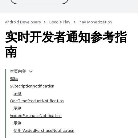
Android Developers
Google Play
Play Monetization
实时开发者通知参考指
南
本页内容
编码
SubscriptionNotification
示例
OneTimeProductNotification
示例
VoidedPurchaseNotification
示例
使用 VoidedPurchaseNotification