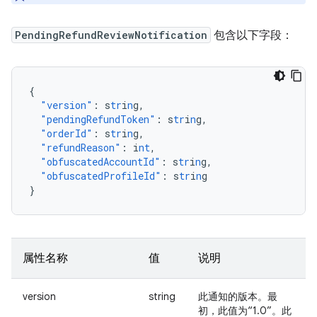
PendingRefundReviewNotification
包含以下字段：
{
"version"
:
s
tr
i
n
g
,
"pendingRefundToken"
:
s
tr
i
n
g
,
"orderId"
:
s
tr
i
n
g
,
"refundReason"
:
i
nt
,
"obfuscatedAccountId"
:
s
tr
i
n
g
,
"obfuscatedProfileId"
:
s
tr
i
n
g
}
属性名称
值
说明
version
string
此通知的版本。最
初，此值为“1.0”。此