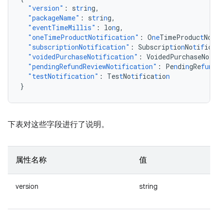
"version"
:
s
tr
i
n
g
,
"packageName"
:
s
tr
i
n
g
,
"eventTimeMillis"
:
lo
n
g
,
"oneTimeProductNotification"
:
O
ne
TimeProduc
t
No
t
"subscriptionNotification"
:
Subscrip
t
io
n
No
t
i
f
ica
"voidedPurchaseNotification"
:
VoidedPurchaseNo
t
i
"pendingRefundReviewNotification"
:
Pe
n
di
n
gRe
fun
d
"testNotification"
:
Tes
t
No
t
i
f
ica
t
io
n
}
下表对这些字段进行了说明。
属性名称
值
version
string