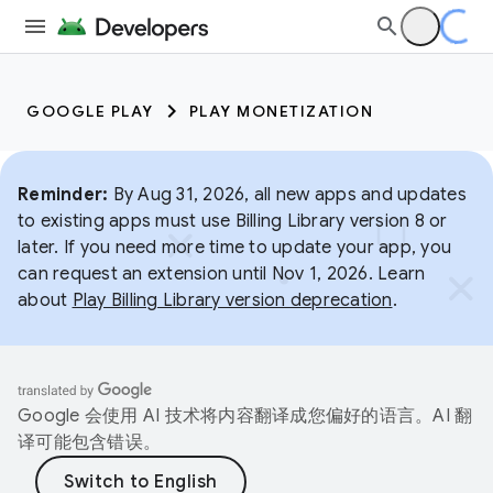
GOOGLE PLAY
PLAY MONETIZATION
Reminder:
By Aug 31, 2026, all new apps and updates
to existing apps must use Billing Library version 8 or
later. If you need more time to update your app, you
can request an extension until Nov 1, 2026. Learn
about
Play Billing Library version deprecation
.
Google 会使用 AI 技术将内容翻译成您偏好的语言。AI 翻
译可能包含错误。