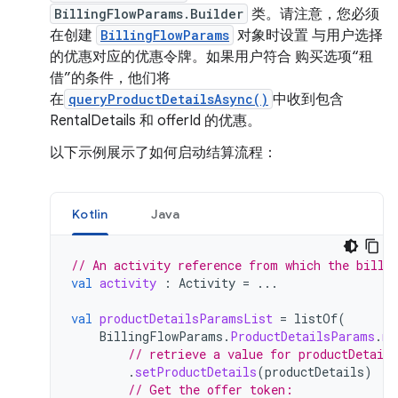
BillingFlowParams.Builder
类。请注意，您必须
在创建
BillingFlowParams
对象时设置 与用户选择
的优惠对应的优惠令牌。如果用户符合 购买选项“租
借”的条件，他们将
在
queryProductDetailsAsync()
中收到包含
RentalDetails 和 offerId 的优惠。
以下示例展示了如何启动结算流程：
Kotlin
Java
// An activity reference from which the billi
val
activity
:
Activity
=
...
val
productDetailsParamsList
=
listOf
(
BillingFlowParams
.
ProductDetailsParams
.
ne
// retrieve a value for productDetail
.
setProductDetails
(
productDetails
)
// Get the offer token: