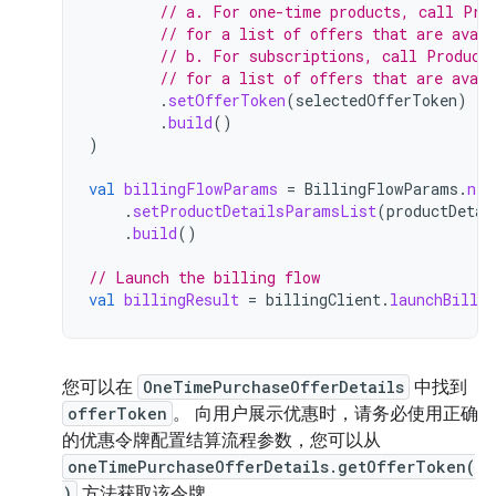
// a. For one-time products, call Pro
// for a list of offers that are avail
// b. For subscriptions, call Product
// for a list of offers that are avail
.
setOfferToken
(
selectedOfferToken
)
.
build
()
)
val
billingFlowParams
=
BillingFlowParams
.
new
.
setProductDetailsParamsList
(
productDetai
.
build
()
// Launch the billing flow
val
billingResult
=
billingClient
.
launchBilli
您可以在
OneTimePurchaseOfferDetails
中找到
offerToken
。 向用户展示优惠时，请务必使用正确
的优惠令牌配置结算流程参数，您可以从
oneTimePurchaseOfferDetails.getOfferToken(
)
方法获取该令牌。