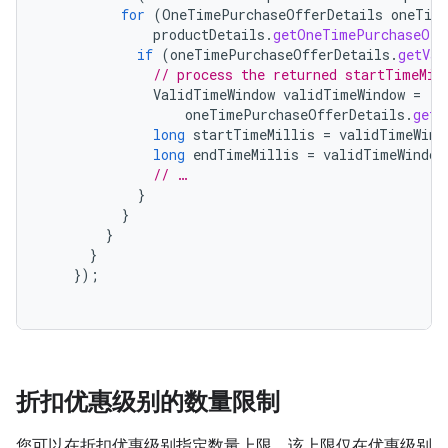
for
(
OneTimePurchaseOfferDetails
oneTim
productDetails
.
getOneTimePurchaseOff
if
(
oneTimePurchaseOfferDetails
.
getVal
// process the returned startTimeMil
ValidTimeWindow
validTimeWindow
=
oneTimePurchaseOfferDetails
.
getV
long
startTimeMillis
=
validTimeWind
long
endTimeMillis
=
validTimeWindow
// …
}
}
}
}
});
折扣优惠级别的数量限制
您可以在折扣优惠级别指定数量上限，该上限仅在优惠级别