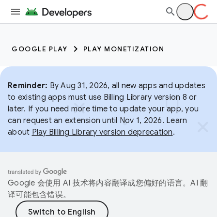
GOOGLE PLAY
PLAY MONETIZATION
Reminder:
By Aug 31, 2026, all new apps and updates
to existing apps must use Billing Library version 8 or
later. If you need more time to update your app, you
can request an extension until Nov 1, 2026. Learn
about
Play Billing Library version deprecation
.
Google 会使用 AI 技术将内容翻译成您偏好的语言。AI 翻
译可能包含错误。