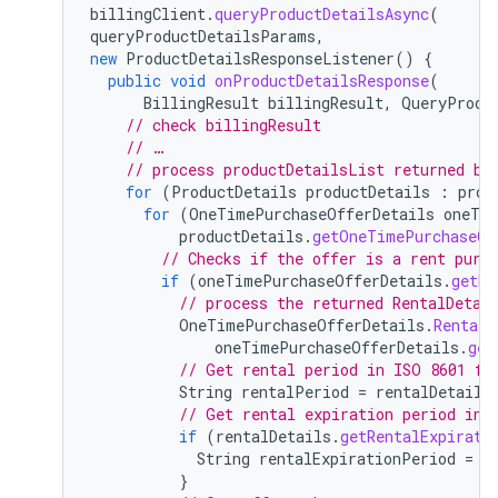
billingClient
.
queryProductDetailsAsync
(
queryProductDetailsParams
,
new
ProductDetailsResponseListener
()
{
public
void
onProductDetailsResponse
(
BillingResult
billingResult
,
QueryProdu
// check billingResult
// …
// process productDetailsList returned by
for
(
ProductDetails
productDetails
:
prod
for
(
OneTimePurchaseOfferDetails
oneTim
productDetails
.
getOneTimePurchaseOf
// Checks if the offer is a rent purc
if
(
oneTimePurchaseOfferDetails
.
getRe
// process the returned RentalDetai
OneTimePurchaseOfferDetails
.
RentalD
oneTimePurchaseOfferDetails
.
get
// Get rental period in ISO 8601 fo
String
rentalPeriod
=
rentalDetails
// Get rental expiration period in 
if
(
rentalDetails
.
getRentalExpirati
String
rentalExpirationPeriod
=
r
}