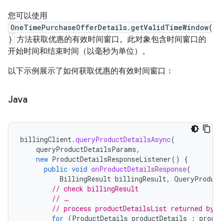
您可以使用
OneTimePurchaseOfferDetails.getValidTimeWindow(
)
方法获取优惠的有效时间窗口。此对象包含时间窗口的
开始时间和结束时间（以毫秒为单位）。
以下示例展示了如何获取优惠的有效时间窗口：
Java
billingClient
.
queryProductDetailsAsync
(
queryProductDetailsParams
,
new
ProductDetailsResponseListener
()
{
public
void
onProductDetailsResponse
(
BillingResult
billingResult
,
QueryProduc
// check billingResult
// …
// process productDetailsList returned by 
for
(
ProductDetails
productDetails
:
produ