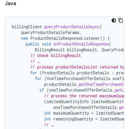
Java
billingClient
.
queryProductDetailsAsync
(
queryProductDetailsParams
,
new
ProductDetailsResponseListener
()
{
public
void
onProductDetailsResponse
(
BillingResult
billingResult
,
QueryProduc
// check billingResult
// …
// process productDetailsList returned by 
for
(
ProductDetails
productDetails
:
produ
for
(
OneTimePurchaseOfferDetails
oneTim
productDetails
.
getOneTimePurchaseOff
if
(
oneTimePurchaseOfferDetails
.
getLim
// process the returned maximumQuant
LimitedQuantityInfo
limitedQuantityI
oneTimePurchaseOfferDetails
.
getL
int
maximumQuantity
=
limitedQuantit
int
remainingQuantity
=
limitedQuant
// …