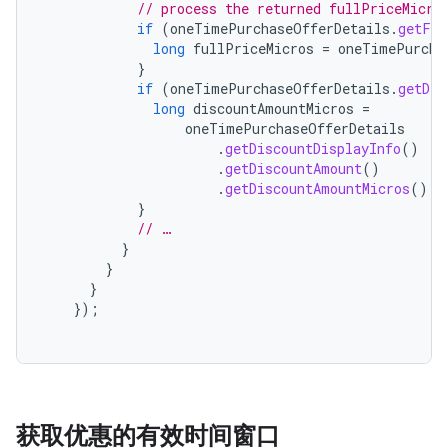
// process the returned fullPriceMicro
if
(
oneTimePurchaseOfferDetails
.
getFul
long
fullPriceMicros
=
oneTimePurcha
}
if
(
oneTimePurchaseOfferDetails
.
getDis
long
discountAmountMicros
=
oneTimePurchaseOfferDetails
.
getDiscountDisplayInfo
()
.
getDiscountAmount
()
.
getDiscountAmountMicros
();
}
// …
}
}
}
});
获取优惠的有效时间窗口