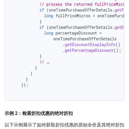
// process the returned fullPriceMicro
if
(
oneTimePurchaseOfferDetails
.
getFul
long
fullPriceMicros
=
oneTimePurcha
}
if
(
oneTimePurchaseOfferDetails
.
getDis
long
percentageDiscount
=
oneTimePurchaseOfferDetails
.
getDiscountDisplayInfo
()
.
getPercentageDiscount
();
}
// …
}
}
}
});
示例 2：检索折扣优惠的绝对折扣
以下示例展示了如何获取折扣优惠的原始全价及其绝对折扣