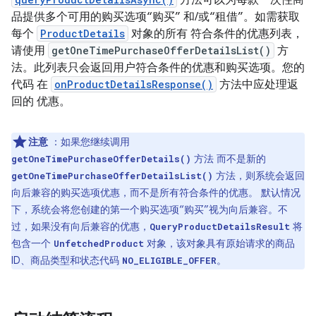
方法可以为每款一次性商
品提供多个可用的购买选项“购买” 和/或“租借”。如需获取
每个
ProductDetails
对象的所有 符合条件的优惠列表，
请使用
getOneTimePurchaseOfferDetailsList()
方
法。此列表只会返回用户符合条件的优惠和购买选项。您的
代码 在
onProductDetailsResponse()
方法中应处理返
回的 优惠。
注意
：如果您继续调用
方法 而不是新的
getOneTimePurchaseOfferDetails()
方法，则系统会返回
getOneTimePurchaseOfferDetailsList()
向后兼容的购买选项优惠，而不是所有符合条件的优惠。 默认情况
下，系统会将您创建的第一个购买选项“购买”视为向后兼容。不
过，如果没有向后兼容的优惠，
将
QueryProductDetailsResult
包含一个
对象，该对象具有原始请求的商品
UnfetchedProduct
ID、商品类型和状态代码
。
NO_ELIGIBLE_OFFER