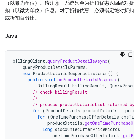
（以微为单位）。请注意，系统只会为折扣优惠返回绝对折
扣（以微为单位）信息。对于折扣优惠，必须指定绝对折扣
或折扣百分比。
Java
billingClient
.
queryProductDetailsAsync
(
queryProductDetailsParams
,
new
ProductDetailsResponseListener
()
{
public
void
onProductDetailsResponse
(
BillingResult
billingResult
,
QueryProduc
// check billingResult
// …
// process productDetailsList returned by 
for
(
ProductDetails
productDetails
:
produ
for
(
OneTimePurchaseOfferDetails
oneTim
productDetails
.
getOneTimePurchaseOff
long
discountedOfferPriceMicros
=
oneTimePurchaseOfferDetails
.
getPri