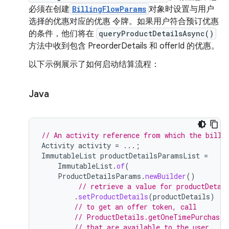
必须在创建
BillingFlowParams
对象时设置与用户
选择的优惠对应的优惠 令牌。如果用户符合预订优惠
的条件，他们将在
queryProductDetailsAsync()
方法中收到包含 PreorderDetails 和 offerId 的优惠。
以下示例展示了如何启动结算流程：
Java
// An activity reference from which the billi
Activity
activity
=
...;
ImmutableList
productDetailsParamsList
=
ImmutableList
.
of
(
ProductDetailsParams
.
newBuilder
()
// retrieve a value for productDetai
.
setProductDetails
(
productDetails
)
// to get an offer token, call
// ProductDetails.getOneTimePurchaseO
// that are available to the user