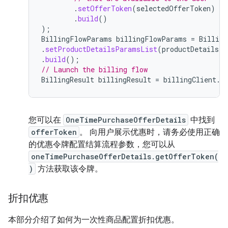
.
setOfferToken
(
selectedOfferToken
)
.
build
()
);
BillingFlowParams
billingFlowParams
=
Billin
.
setProductDetailsParamsList
(
productDetailsPa
.
build
();
// Launch the billing flow
BillingResult
billingResult
=
billingClient
.
l
您可以在
OneTimePurchaseOfferDetails
中找到
offerToken
。 向用户展示优惠时，请务必使用正确
的优惠令牌配置结算流程参数，您可以从
oneTimePurchaseOfferDetails.getOfferToken(
)
方法获取该令牌。
折扣优惠
本部分介绍了如何为一次性商品配置折扣优惠。