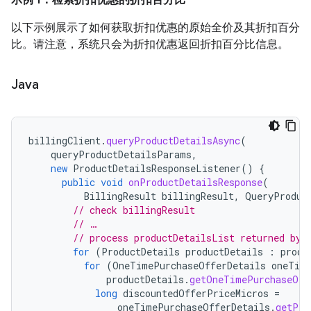
示例 1：检索折扣优惠的折扣百分比
以下示例展示了如何获取折扣优惠的原始全价及其折扣百分
比。请注意，系统只会为折扣优惠返回折扣百分比信息。
Java
billingClient
.
queryProductDetailsAsync
(
queryProductDetailsParams
,
new
ProductDetailsResponseListener
()
{
public
void
onProductDetailsResponse
(
BillingResult
billingResult
,
QueryProduc
// check billingResult
// …
// process productDetailsList returned by 
for
(
ProductDetails
productDetails
:
produ
for
(
OneTimePurchaseOfferDetails
oneTim
productDetails
.
getOneTimePurchaseOff
long
discountedOfferPriceMicros
=
oneTimePurchaseOfferDetails
.
getPri