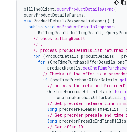
billingClient
.
queryProductDetailsAsync
(
queryProductDetailsParams
,
new
ProductDetailsResponseListener
()
{
public
void
onProductDetailsResponse
(
BillingResult
billingResult
,
QueryProdu
// check billingResult
// …
// process productDetailsList returned by
for
(
ProductDetails
productDetails
:
prod
for
(
OneTimePurchaseOfferDetails
oneTim
productDetails
.
getOneTimePurchaseOf
// Checks if the offer is a preorder 
if
(
oneTimePurchaseOfferDetails
.
getPr
// process the returned PreorderDet
OneTimePurchaseOfferDetails
.
Preorde
oneTimePurchaseOfferDetails
.
get
// Get preorder release time in mil
long
preorderReleaseTimeMillis
=
pr
// Get preorder presale end time in
long
preorderPresaleEndTimeMillis
=
// Get offer ID