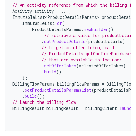
// An activity reference from which the billing fl
Activity
activity
=
...;
ImmutableList<ProductDetailsParams>
productDetail
ImmutableList
.
of
(
ProductDetailsParams
.
newBuilder
()
// retrieve a value for productDetail
.
setProductDetails
(
productDetails
)
// to get an offer token, call
// ProductDetails.getOneTimePurchaseOf
// that are available to the user
.
setOfferToken
(
selectedOfferToken
)
.
build
()
);
BillingFlowParams
billingFlowParams
=
BillingFlow
.
setProductDetailsParamsList
(
productDetailsPa
.
build
();
// Launch the billing flow
BillingResult
billingResult
=
billingClient
.
launch