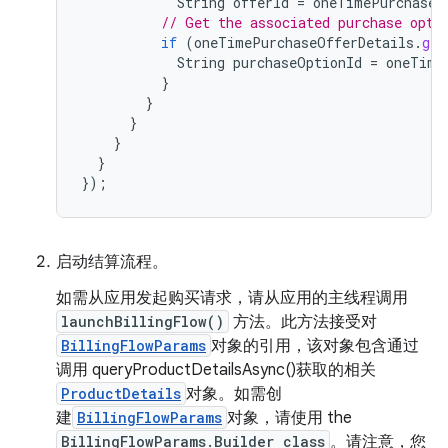
String
offerId
=
oneTimePurchaseO
// Get the associated purchase opti
if
(
oneTimePurchaseOfferDetails
.
get
String
purchaseOptionId
=
oneTime
}
}
}
}
}
});
启动结算流程。
如需从应用发起购买请求，请从应用的主线程调用
launchBillingFlow()
方法。此方法接受对
BillingFlowParams
对象的引用，该对象包含通过
调用 queryProductDetailsAsync()获取的相关
ProductDetails
对象。如需创
建
BillingFlowParams
对象，请使用 the
BillingFlowParams.Builder class
。请注意，您