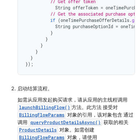
// Get offer token
String
offerToken
=
oneTimePurcha
// Get the associated purchase opti
if
(
oneTimePurchaseOfferDetails
.
get
String
purchaseOptionId
=
oneTime
}
}
}
}
}
});
启动结算流程。
如需从应用发起购买请求，请从应用的主线程调用
launchBillingFlow()
方法。此方法 接受对
BillingFlowParams
对象的引用，该对象包含 通过
调用
queryProductDetailsAsync()
获取的相关
ProductDetails
对象。如需创建
BillingFlowParams
对象，请使用