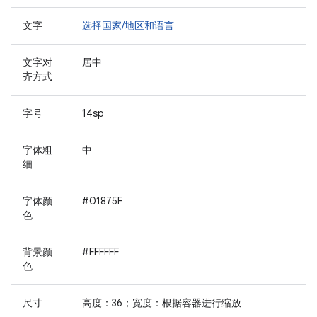
文字
选择国家/地区和语言
文字对
居中
齐方式
字号
14sp
字体粗
中
细
字体颜
#01875F
色
背景颜
#FFFFFF
色
尺寸
高度：36；宽度：根据容器进行缩放