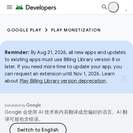
GOOGLE PLAY
PLAY MONETIZATION
Reminder:
By Aug 31, 2026, all new apps and updates
to existing apps must use Billing Library version 8 or
later. If you need more time to update your app, you
can request an extension until Nov 1, 2026. Learn
about
Play Billing Library version deprecation
.
Google 会使用 AI 技术将内容翻译成您偏好的语言。AI 翻
译可能包含错误。