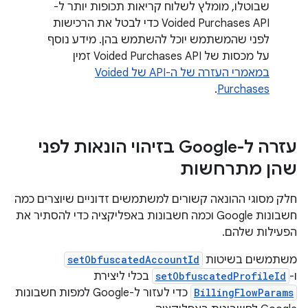
שבוטלו, מומלץ לשלוח קריאות תכופות יותר ל-
Voided Purchases API כדי לבטל את הרכישות
לפני שהמשתמש יוכל להשתמש בהן. מידע נוסף
על מכסות של Voided Purchases API זמין
במאמרי העזרה של ה-API של Voided
.
Purchases
עזרה ל-Google בזיהוי הונאות לפני
שהן מתרחשות
חלק מסוגי ההונאה קשורים למשתמשים זדוניים שיוצרים כמה
חשבונות Google וכמה חשבונות באפליקציה כדי להסתיר את
הפעילות שלהם.
משתמשים בשיטות
setObfuscatedAccountId
ו-
setObfuscatedProfileId
בכלי ליצירת
BillingFlowParams
כדי לעזור ל-Google למפות חשבונות