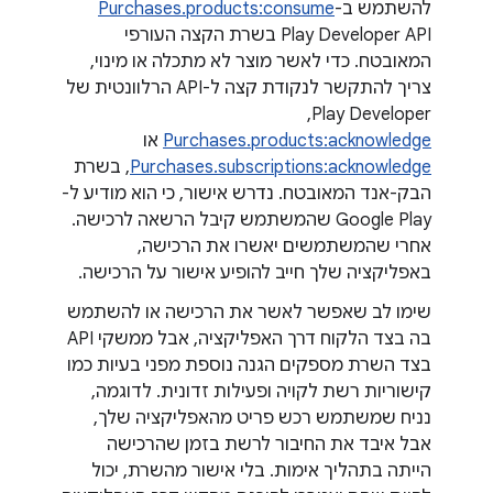
להשתמש ב-
Purchases.products:consume
Play Developer API בשרת הקצה העורפי
המאובטח. כדי לאשר מוצר לא מתכלה או מינוי,
צריך להתקשר לנקודת קצה ל-API הרלוונטית של
Play Developer,‏
Purchases.products:acknowledge
או
Purchases.subscriptions:acknowledge
, בשרת
הבק-אנד המאובטח. נדרש אישור, כי הוא מודיע ל-
Google Play שהמשתמש קיבל הרשאה לרכישה.
אחרי שהמשתמשים יאשרו את הרכישה,
באפליקציה שלך חייב להופיע אישור על הרכישה.
שימו לב שאפשר לאשר את הרכישה או להשתמש
בה בצד הלקוח דרך האפליקציה, אבל ממשקי API
בצד השרת מספקים הגנה נוספת מפני בעיות כמו
קישוריות רשת לקויה ופעילות זדונית. לדוגמה,
נניח שמשתמש רכש פריט מהאפליקציה שלך,
אבל איבד את החיבור לרשת בזמן שהרכישה
הייתה בתהליך אימות. בלי אישור מהשרת, יכול