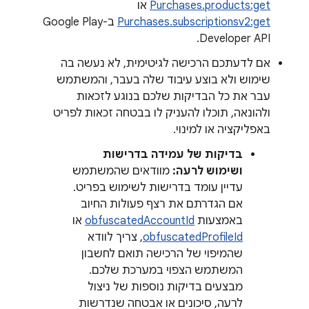
Purchases.products:get
או
Purchases.subscriptionsv2:get
ב-Google Play
Developer API.
אם לדעתכם הרכישה לגיטימית, לא נעשה בה
שימוש ולא בוצע עיבוד שלה בעבר, והמשתמש
עבר את כל הבדיקות שלכם בנוגע לזכאות
ולהונאה, תוכלו להעניק לו בבטחה זכאות לפריט
באפליקציה או למינוי.
בדיקות של עמידה בדרישות
ושימוש לרעה:
מוודאים שהמשתמש
עדיין עומד בדרישות לשימוש בפריט.
אם הגדרתם את רצף פעולות החיוב
באמצעות
obfuscatedAccountId
או
obfuscatedProfileId
, צריך לוודא
שהמיפוי של הרכישה תואם לחשבון
המשתמש הצפוי במערכת שלכם.
מבצעים בדיקות נוספות של ניצול
לרעה, סיכונים או אבטחה שנדרשות