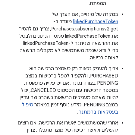
המפתח.
במקרה של מינויים, אם הערך של
linkedPurchaseToken
מוגדר ב-
Purchases.subscriptionsv2:get, צריך גם להסיר
את linkedPurchaseToken ממסד הנתונים ולבטל
את ההרשאה שניתנה ל-linkedPurchaseToken
כדי לוודא שכמה משתמשים לא מקבלים הרשאה
לאותה רכישה.
צריך להעניק זכאות רק כשמצב הרכישה הוא
PURCHASED, ולהקפיד לטפל ברכישות במצב
PENDING בצורה נכונה. אם יש עלייה פתאומית
במספר הרכישות עם הסטטוס CANCELED, יכול
להיות שאתם מעניקים הרשאות כשהרכישה עדיין
במצב PENDING. מידע נוסף זמין במאמר
טיפול
בעסקאות בהמתנה
.
אחרי שהמשתמשים יאשרו את הרכישה, אם רוצים
להשלים ולאשר רכישה של מוצר מתכלה, צריך