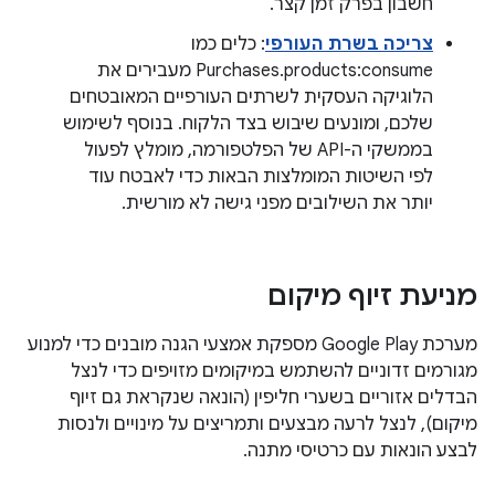
חשבון בפרק זמן קצר.
צריכה בשרת העורפי
: כלים כמו
Purchases.products:consume מעבירים את
הלוגיקה העסקית לשרתים העורפיים המאובטחים
שלכם, ומונעים שיבוש בצד הלקוח. בנוסף לשימוש
בממשקי ה-API של הפלטפורמה, מומלץ לפעול
לפי השיטות המומלצות הבאות כדי לאבטח עוד
יותר את השילובים מפני גישה לא מורשית.
מניעת זיוף מיקום
מערכת Google Play מספקת אמצעי הגנה מובנים כדי למנוע
מגורמים זדוניים להשתמש במיקומים מזויפים כדי לנצל
הבדלים אזוריים בשערי חליפין (הונאה שנקראת גם זיוף
מיקום), לנצל לרעה מבצעים ותמריצים על מינויים ולנסות
לבצע הונאות עם כרטיסי מתנה.