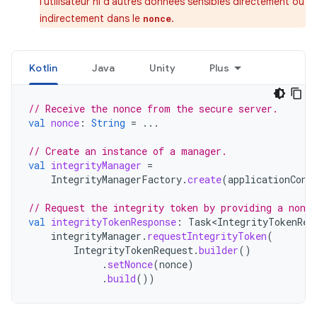
l'utilisateur ni d'autres données sensibles directement ou
indirectement dans le
.
nonce
Kotlin
Java
Unity
Plus
// Receive the nonce from the secure server.
val
nonce
:
String
=
...
// Create an instance of a manager.
val
integrityManager
=
IntegrityManagerFactory
.
create
(
applicationCont
// Request the integrity token by providing a nonce
val
integrityTokenResponse
:
Task<IntegrityTokenRes
integrityManager
.
requestIntegrityToken
(
IntegrityTokenRequest
.
builder
()
.
setNonce
(
nonce
)
.
build
())