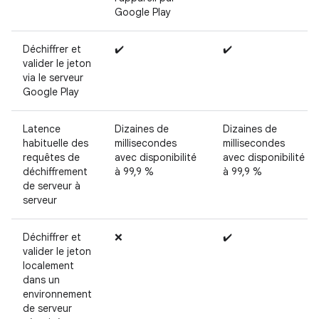
Google Play
Déchiffrer et
✔️
✔️
valider le jeton
via le serveur
Google Play
Latence
Dizaines de
Dizaines de
habituelle des
millisecondes
millisecondes
requêtes de
avec disponibilité
avec disponibilité
déchiffrement
à 99,9 %
à 99,9 %
de serveur à
serveur
Déchiffrer et
❌
✔️
valider le jeton
localement
dans un
environnement
de serveur