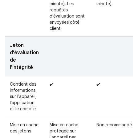
minute). Les
minute).
requêtes
d'évaluation sont
envoyées côté
client
Jeton
d'évaluation
de
l'intégrité
Contient des
✔️
✔️
informations
sur l'appareil,
l'application
et le compte
Mise en cache
Mise en cache
Non recommandé
des jetons
protégée sur
l'appareil par