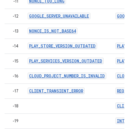
NONCE_TOO_LONG
-11
GOOGLE_SERVER_UNAVAILABLE
GOOGL
-12
NONCE_IS_NOT_BASE64
-13
PLAY_STORE_VERSION_OUTDATED
PLAY
-14
PLAY_SERVICES_VERSION_OUTDATED
PLAY
-15
CLOUD_PROJECT_NUMBER_IS_INVALID
CLOU
-16
CLIENT_TRANSIENT_ERROR
REQU
-17
CLIE
-18
INTE
-19