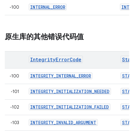
INTERNAL_ERROR
INTER
-100
原生库的其他错误代码值
IntegrityErrorCode
Stan
INTEGRITY_INTERNAL_ERROR
STAN
-100
INTEGRITY_INITIALIZATION_NEEDED
STAN
-101
INTEGRITY_INITIALIZATION_FAILED
STAN
-102
INTEGRITY_INVALID_ARGUMENT
STAN
-103