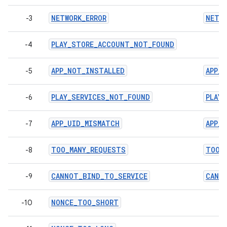
NETWORK_ERROR
NETWO
-3
PLAY_STORE_ACCOUNT_NOT_FOUND
-4
APP_NOT_INSTALLED
APP_
-5
PLAY_SERVICES_NOT_FOUND
PLAY
-6
APP_UID_MISMATCH
APP_
-7
TOO_MANY_REQUESTS
TOO_
-8
CANNOT_BIND_TO_SERVICE
CANN
-9
NONCE_TOO_SHORT
-10