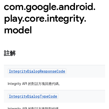
com
.
google
.
android
.
play
.
core
.
integrity
.
model
註解
y.model
Integrity
Dialog
Response
Code
Integrity API 的對話方塊回應代碼。
Integrity
Dialog
Type
Code
Integrity API 的對話方塊類型代碼。