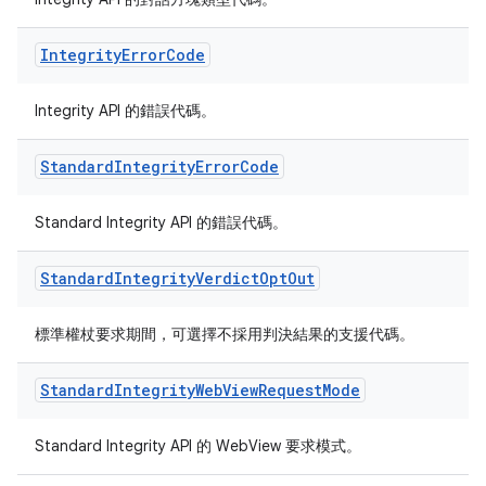
Integrity
Error
Code
Integrity API 的錯誤代碼。
Standard
Integrity
Error
Code
Standard Integrity API 的錯誤代碼。
Standard
Integrity
Verdict
Opt
Out
標準權杖要求期間，可選擇不採用判決結果的支援代碼。
Standard
Integrity
Web
View
Request
Mode
Standard Integrity API 的 WebView 要求模式。