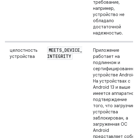
требование,
например,
устройство не
обладало
достаточной
надежностью.
MEETS
_
DEVICE
_
целостность
Приложение
INTEGRITY
устройства
работает на
подлинном и
сертифицированном
устройстве Android.
На устройствах с
Android 13 и выше
имеется аппаратное
подтверждение
того, что загрузчик
устройства
заблокирован, а
загруженная ОС
Android
представляет собой