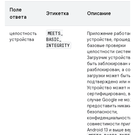
Поле
Этикетка
Описание
ответа
MEETS
_
целостность
Приложение работает
BASIC
_
устройства
устройстве, прошедш
INTEGRITY
базовые проверки
целостности системы.
Загрузчик устройства
быть заблокирован ил
разблокирован, а сос
загрузки может быть
подтверждено или нет
Устройство может не 
сертифицировано, в э
случае Google не мож
предоставить никаких
безопасности,
конфиденциальности 
совместимости прилож
Android 13 и выше вер