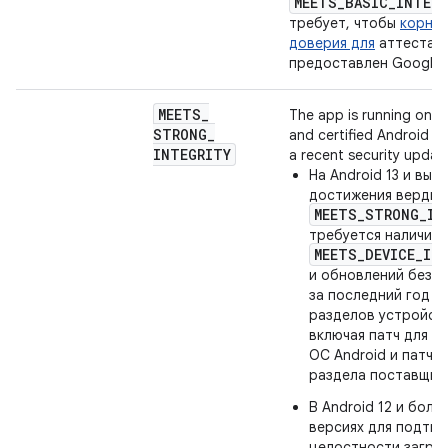
MEETS
_
BASIC
_
INTEGR
требует, чтобы
корнев
доверия для
аттестац
предоставлен Google.
MEETS
_
The app is running on a
STRONG
_
and certified Android de
INTEGRITY
a recent security updat
На Android 13 и выш
достижения вердик
MEETS_STRONG_IN
требуется наличие
MEETS_DEVICE_IN
и обновлений безо
за последний год д
разделов устройст
включая патч для р
ОС Android и патч д
раздела поставщик
В Android 12 и боле
версиях для подтв
целостности загруз