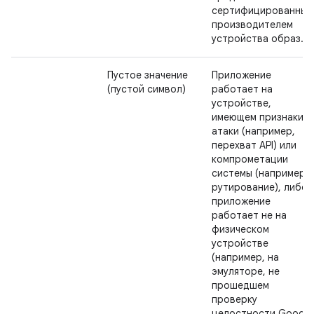
сертифицированный
производителем
устройства образ.
Пустое значение
Приложение
(пустой символ)
работает на
устройстве,
имеющем признаки
атаки (например,
перехват API) или
компрометации
системы (например,
рутирование), либо
приложение
работает не на
физическом
устройстве
(например, на
эмуляторе, не
прошедшем
проверку
целостности Google