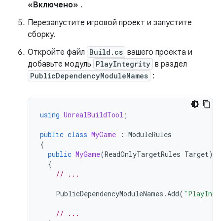
«Включено»
.
Перезапустите игровой проект и запустите
сборку.
Откройте файл
Build.cs
вашего проекта и
добавьте модуль
PlayIntegrity
в раздел
PublicDependencyModuleNames
:
using
UnrealBuildTool
;
public
class
MyGame
:
ModuleRules
{
public
MyGame
(
ReadOnlyTargetRules
Target
)
{
// ...
PublicDependencyModuleNames
.
Add
(
"PlayInte
// ...