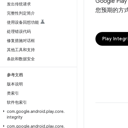
Google 
发出传统请求
您预期的方
完整性判定简介
使用设备回想功能
处理错误代码
Play Integ
修复措施对话框
其他工具和支持
条款和数据安全
参考文档
版本说明
类索引
软件包索引
com
.
google
.
android
.
play
.
core
.
integrity
com
.
google
.
android
.
play
.
core
.