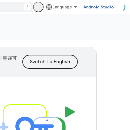
/
Android Studio
I 翻译可