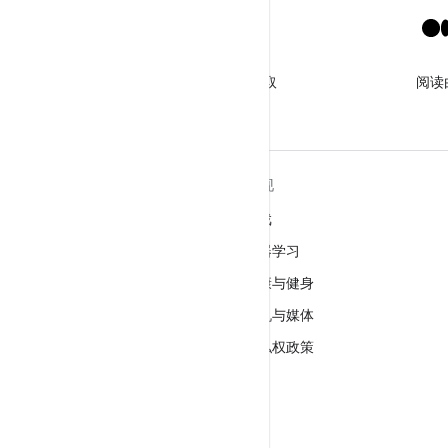
X
关注 @GooglePlayBiz，获取
阅读
相关资讯和支持
关于 ANDROID
发现
Android
游戏
适用于企业的 Android
机器学习
安全
健康与健身
源代码
相机与媒体
新闻
隐私权政策
博客
5G
播客