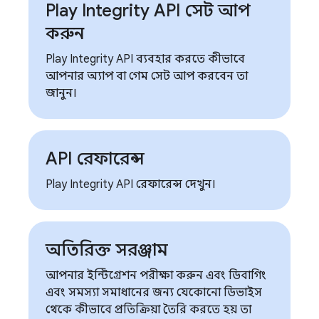
Play Integrity API সেট আপ
করুন
Play Integrity API ব্যবহার করতে কীভাবে
আপনার অ্যাপ বা গেম সেট আপ করবেন তা
জানুন।
API রেফারেন্স
Play Integrity API রেফারেন্স দেখুন।
অতিরিক্ত সরঞ্জাম
আপনার ইন্টিগ্রেশন পরীক্ষা করুন এবং ডিবাগিং
এবং সমস্যা সমাধানের জন্য যেকোনো ডিভাইস
থেকে কীভাবে প্রতিক্রিয়া তৈরি করতে হয় তা