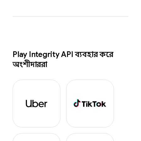
Play Integrity API ব্যবহার করে
অংশীদাররা