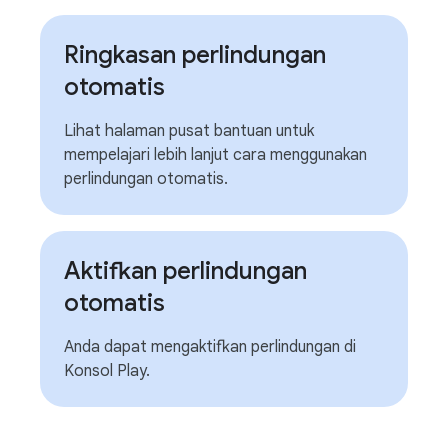
Ringkasan perlindungan
otomatis
Lihat halaman pusat bantuan untuk
mempelajari lebih lanjut cara menggunakan
perlindungan otomatis.
Aktifkan perlindungan
otomatis
Anda dapat mengaktifkan perlindungan di
Konsol Play.