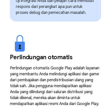
Uji integrasi Anda dan pelajari cara membuat
respons dari perangkat apa pun untuk
proses debug dan pemecahan masalah.
Perlindungan otomatis
Perlindungan otomatis Google Play adalah layanan
yang membantu Anda melindungi aplikasi dan game
dari pembajakan dan pendistribusian ulang yang
tidak sah. Jika pengguna mendapatkan aplikasi
Anda yang dilindungi dari saluran distribusi yang
tidak dikenal, mereka akan diminta untuk
mendapatkan aplikasi resmi Anda dari Google Play.