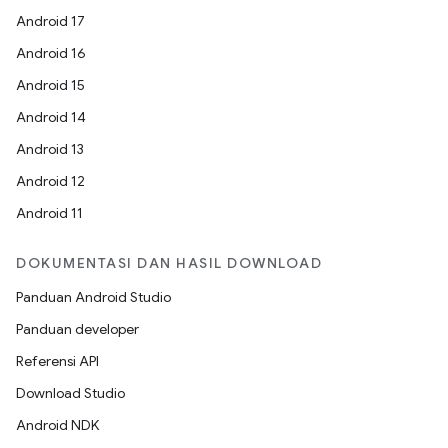
Android 17
Android 16
Android 15
Android 14
Android 13
Android 12
Android 11
DOKUMENTASI DAN HASIL DOWNLOAD
Panduan Android Studio
Panduan developer
Referensi API
Download Studio
Android NDK