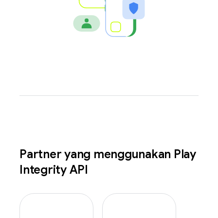
Partner yang menggunakan Play
Integrity API