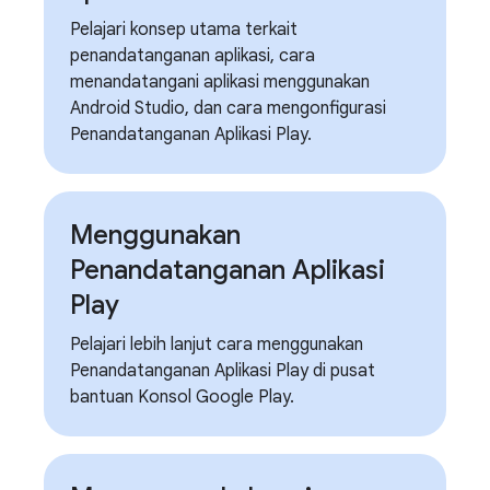
Pelajari konsep utama terkait
penandatanganan aplikasi, cara
menandatangani aplikasi menggunakan
Android Studio, dan cara mengonfigurasi
Penandatanganan Aplikasi Play.
Menggunakan
Penandatanganan Aplikasi
Play
Pelajari lebih lanjut cara menggunakan
Penandatanganan Aplikasi Play di pusat
bantuan Konsol Google Play.