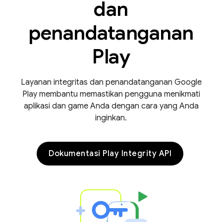
dan
penandatanganan
Play
Layanan integritas dan penandatanganan Google
Play membantu memastikan pengguna menikmati
aplikasi dan game Anda dengan cara yang Anda
inginkan.
y.model
Dokumentasi Play Integrity API