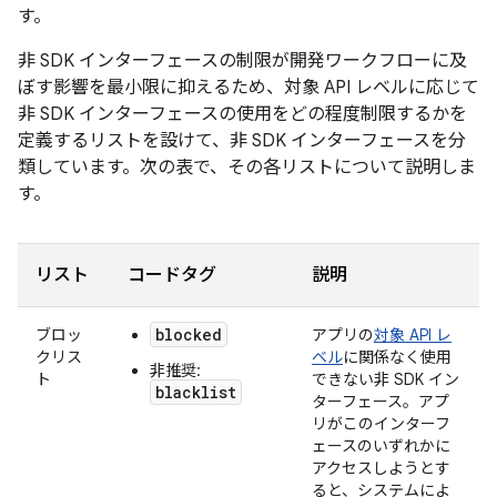
す。
非 SDK インターフェースの制限が開発ワークフローに及
ぼす影響を最小限に抑えるため、対象 API レベルに応じて
非 SDK インターフェースの使用をどの程度制限するかを
定義するリストを設けて、非 SDK インターフェースを分
類しています。次の表で、その各リストについて説明しま
す。
リスト
コードタグ
説明
blocked
ブロッ
アプリの
対象 API レ
クリス
ベル
に関係なく使用
非推奨:
ト
できない非 SDK イン
blacklist
ターフェース。アプ
リがこのインターフ
ェースのいずれかに
アクセスしようとす
ると、システムによ