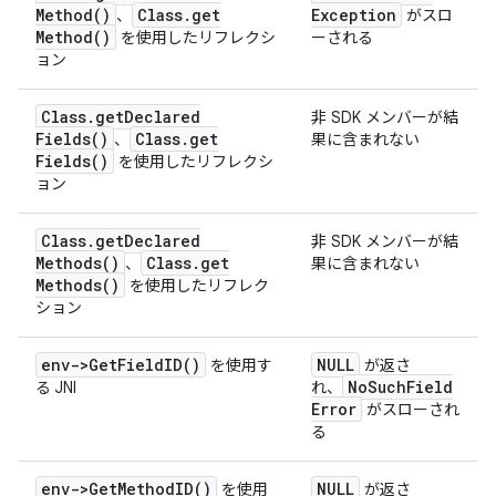
Method(
)
Class
.
get
Exception
、
がスロ
Method(
)
を使用したリフレクシ
ーされる
ョン
Class
.
get
Declared
非 SDK メンバーが結
Fields(
)
Class
.
get
、
果に含まれない
Fields(
)
を使用したリフレクシ
ョン
Class
.
get
Declared
非 SDK メンバーが結
Methods(
)
Class
.
get
、
果に含まれない
Methods(
)
を使用したリフレク
ション
env->
Get
Field
ID(
)
NULL
を使用す
が返さ
No
Such
Field
る JNI
れ、
Error
がスローされ
る
env->
Get
Method
ID(
)
NULL
を使用
が返さ