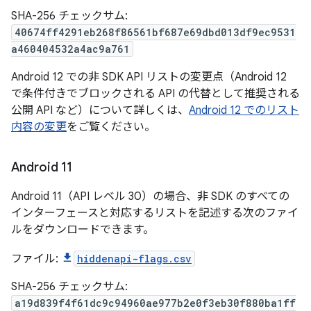
SHA-256 チェックサム:
40674ff4291eb268f86561bf687e69dbd013df9ec9531
a460404532a4ac9a761
Android 12 での非 SDK API リストの変更点（Android 12
で条件付きでブロックされる API の代替として推奨される
公開 API など）について詳しくは、
Android 12 でのリスト
内容の変更
をご覧ください。
Android 11
Android 11（API レベル 30）の場合、非 SDK のすべての
インターフェースと対応するリストを記述する次のファイ
ルをダウンロードできます。
ファイル:
hiddenapi-flags.csv
SHA-256 チェックサム:
a19d839f4f61dc9c94960ae977b2e0f3eb30f880ba1ff