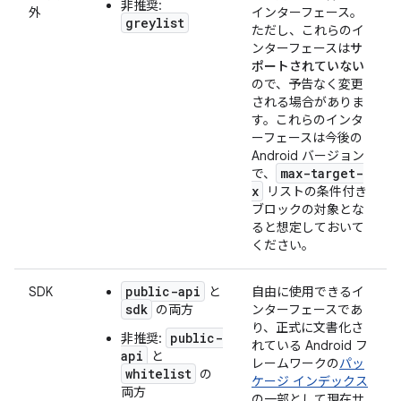
非推奨:
外
インターフェース。
greylist
ただし、これらのイ
ンターフェースは
サ
ポートされていない
ので、予告なく変更
される場合がありま
す。これらのインタ
ーフェースは今後の
Android バージョン
max-target-
で、
x
リストの条件付き
ブロックの対象とな
ると想定しておいて
ください。
public-api
SDK
と
自由に使用できるイ
sdk
の両方
ンターフェースであ
り、正式に文書化さ
public-
非推奨:
れている Android フ
api
と
レームワークの
パッ
whitelist
の
ケージ インデックス
両方
の一部として現在サ