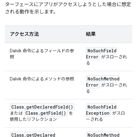
ターフェースにアプリがアクセスしようとした場合に想定
される動作を示します。
アクセス方法
結果
No
Such
Field
Dalvik 命令によるフィールドの参
Error
照
がスローされ
る
No
Such
Method
Dalvik 命令によるメソッドの参照
Error
がスローされ
る
Class
.
get
Declared
Field(
)
No
Such
Field
Class
.
get
Field(
)
Exception
または
を
がスロ
使用したリフレクション
ーされる
Class
.
get
Declared
No
Such
Method