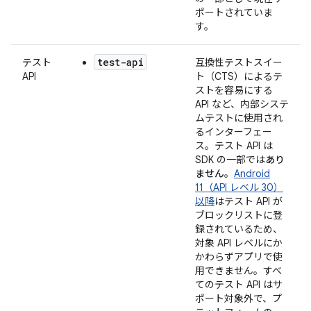
ポートされていま
す。
test-api
テスト
互換性テストスイー
API
ト（CTS）によるテ
ストを容易にする
API など、内部システ
ムテストに使用され
るインターフェー
ス。テスト API は
SDK の一部では
あり
ません
。
Android
11（API レベル 30）
以降
はテスト API が
ブロックリストに登
録されているため、
対象 API レベルにか
かわらずアプリで使
用できません。すべ
てのテスト API はサ
ポート対象外で、プ