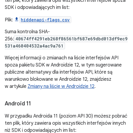
ten plik, który zawiera opis wszystkich interfejsów spoza
SDK i odpowiadających im list:
Plik:
hiddenapi-flags.csv
Suma kontrolna SHA-
256:
40674ff4291eb268f86561bf687e69dbd013df9ec9
531a460404532a4ac9a761
Więcej informacji o zmianach na liście interfejsów API
spoza pakietu SDK w Androidzie 12, w tym sugerowane
publiczne alternatywy dla interfejsów API, które są
warunkowo blokowane w Androidzie 12, znajdziesz
w artykule
Zmiany na liście w Androidzie 12
.
Android 11
W przypadku Androida 11 (poziom API 30) możesz pobrać
ten plik, który zawiera opis wszystkich interfejsów innych
niż SDK i odpowiadających im list: