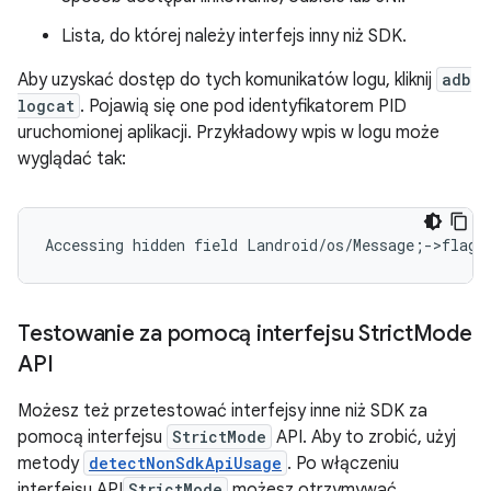
Lista, do której należy interfejs inny niż SDK.
Aby uzyskać dostęp do tych komunikatów logu, kliknij
adb
logcat
. Pojawią się one pod identyfikatorem PID
uruchomionej aplikacji. Przykładowy wpis w logu może
wyglądać tak:
Testowanie za pomocą interfejsu Strict
Mode
API
Możesz też przetestować interfejsy inne niż SDK za
pomocą interfejsu
StrictMode
API. Aby to zrobić, użyj
metody
detectNonSdkApiUsage
. Po włączeniu
interfejsu API
StrictMode
możesz otrzymywać