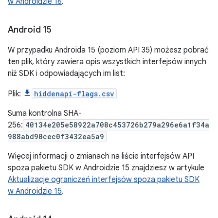
w Androidzie 16
.
Android 15
W przypadku Androida 15 (poziom API 35) możesz pobrać
ten plik, który zawiera opis wszystkich interfejsów innych
niż SDK i odpowiadających im list:
Plik:
hiddenapi-flags.csv
Suma kontrolna SHA-
256:
40134e205e58922a708c453726b279a296e6a1f34a
988abd90cec0f3432ea5a9
Więcej informacji o zmianach na liście interfejsów API
spoza pakietu SDK w Androidzie 15 znajdziesz w artykule
Aktualizacje ograniczeń interfejsów spoza pakietu SDK
w Androidzie 15
.