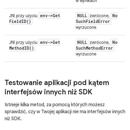
w wynikach
env->
Get
NULL
No
JNI przy użyciu
zwrócone,
Field
ID(
)
Such
Field
Error
wyrzucone
env->
Get
NULL
No
JNI przy użyciu
zwrócone,
Method
ID(
)
Such
Method
Error
wyrzucone
Testowanie aplikacji pod kątem
interfejsów innych niż SDK
Istnieje kilka metod, za pomocą których możesz
sprawdzić, czy w Twojej aplikacji nie ma interfejsów innych
niż SDK.