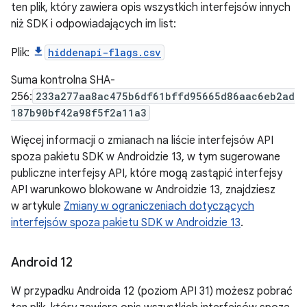
ten plik, który zawiera opis wszystkich interfejsów innych
niż SDK i odpowiadających im list:
Plik:
hiddenapi-flags.csv
Suma kontrolna SHA-
256:
233a277aa8ac475b6df61bffd95665d86aac6eb2ad
187b90bf42a98f5f2a11a3
Więcej informacji o zmianach na liście interfejsów API
spoza pakietu SDK w Androidzie 13, w tym sugerowane
publiczne interfejsy API, które mogą zastąpić interfejsy
API warunkowo blokowane w Androidzie 13, znajdziesz
w artykule
Zmiany w ograniczeniach dotyczących
interfejsów spoza pakietu SDK w Androidzie 13
.
Android 12
W przypadku Androida 12 (poziom API 31) możesz pobrać