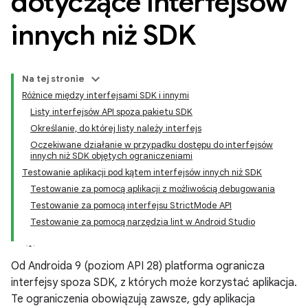
dotyczące interfejsów
innych niż SDK
Na tej stronie
Różnice między interfejsami SDK i innymi
Listy interfejsów API spoza pakietu SDK
Określanie, do której listy należy interfejs
Oczekiwane działanie w przypadku dostępu do interfejsów
innych niż SDK objętych ograniczeniami
Testowanie aplikacji pod kątem interfejsów innych niż SDK
Testowanie za pomocą aplikacji z możliwością debugowania
Testowanie za pomocą interfejsu StrictMode API
Testowanie za pomocą narzędzia lint w Android Studio
Od Androida 9 (poziom API 28) platforma ogranicza
interfejsy spoza SDK, z których może korzystać aplikacja.
Te ograniczenia obowiązują zawsze, gdy aplikacja