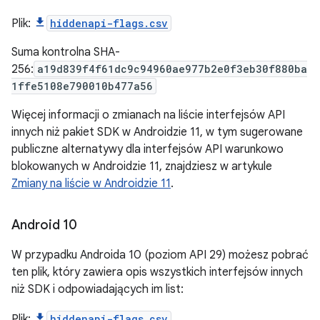
Plik:
hiddenapi-flags.csv
Suma kontrolna SHA-
256:
a19d839f4f61dc9c94960ae977b2e0f3eb30f880ba
1ffe5108e790010b477a56
Więcej informacji o zmianach na liście interfejsów API
innych niż pakiet SDK w Androidzie 11, w tym sugerowane
publiczne alternatywy dla interfejsów API warunkowo
blokowanych w Androidzie 11, znajdziesz w artykule
Zmiany na liście w Androidzie 11
.
Android 10
W przypadku Androida 10 (poziom API 29) możesz pobrać
ten plik, który zawiera opis wszystkich interfejsów innych
niż SDK i odpowiadających im list:
Plik:
hiddenapi-flags.csv