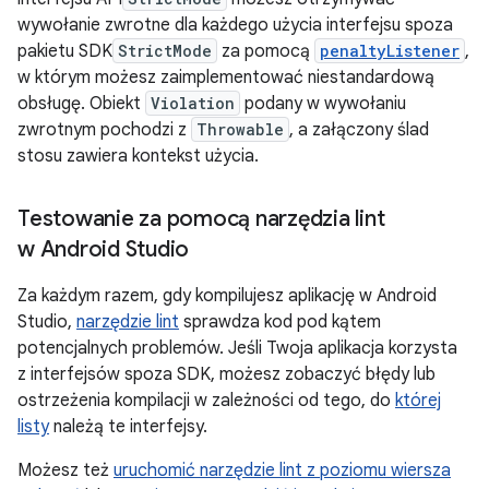
wywołanie zwrotne dla każdego użycia interfejsu spoza
pakietu SDK
StrictMode
za pomocą
penaltyListener
,
w którym możesz zaimplementować niestandardową
obsługę. Obiekt
Violation
podany w wywołaniu
zwrotnym pochodzi z
Throwable
, a załączony ślad
stosu zawiera kontekst użycia.
Testowanie za pomocą narzędzia lint
w Android Studio
Za każdym razem, gdy kompilujesz aplikację w Android
Studio,
narzędzie lint
sprawdza kod pod kątem
potencjalnych problemów. Jeśli Twoja aplikacja korzysta
z interfejsów spoza SDK, możesz zobaczyć błędy lub
ostrzeżenia kompilacji w zależności od tego, do
której
listy
należą te interfejsy.
Możesz też
uruchomić narzędzie lint z poziomu wiersza