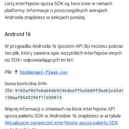
Listy interfejsów spoza SDK są tworzone w ramach
platformy. Informacje o poszczególnych wersjach
Androida znajdziesz w sekcjach poniżej.
Android 16
W przypadku Androida 16 (poziom API 36) możesz pobrać
ten plik, który zawiera opis wszystkich interfejsów innych
niż SDK i odpowiadających im list:
Plik:
hiddenapi-flags.csv
Suma kontrolna SHA-
256:
9102af02fe6ab68b92464bdff5e5b09f3bd62c65d1
130aaf85d3296f17d38074
Więcej informacji o zmianach na liście interfejsów API
spoza pakietu SDK w Androidzie 16 znajdziesz w artykule
Aktualizacje ograniczeń interfejsów spoza pakietu SDK