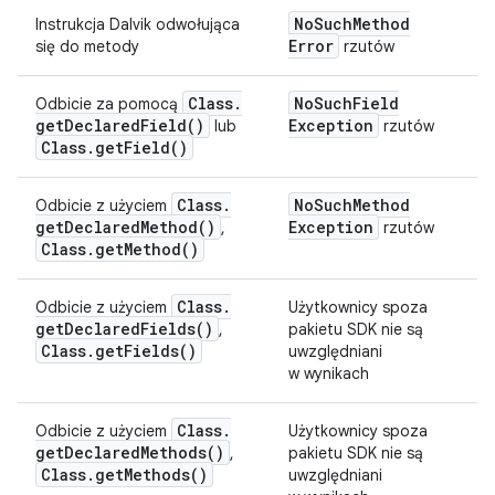
No
Such
Method
Instrukcja Dalvik odwołująca
Error
się do metody
rzutów
Class
.
No
Such
Field
Odbicie za pomocą
get
Declared
Field(
)
Exception
lub
rzutów
Class
.
get
Field(
)
Class
.
No
Such
Method
Odbicie z użyciem
get
Declared
Method(
)
Exception
,
rzutów
Class
.
get
Method(
)
Class
.
Odbicie z użyciem
Użytkownicy spoza
get
Declared
Fields(
)
,
pakietu SDK nie są
Class
.
get
Fields(
)
uwzględniani
w wynikach
Class
.
Odbicie z użyciem
Użytkownicy spoza
get
Declared
Methods(
)
,
pakietu SDK nie są
Class
.
get
Methods(
)
uwzględniani