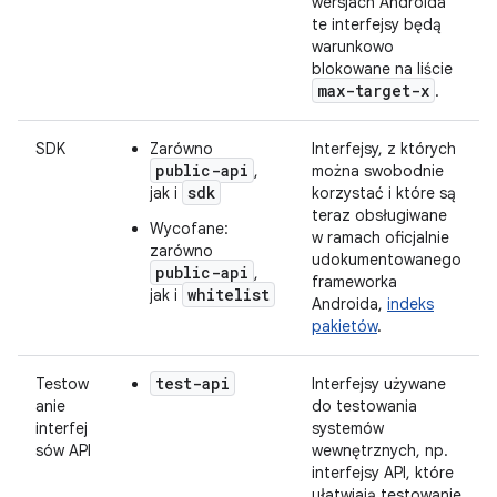
wersjach Androida
te interfejsy będą
warunkowo
blokowane na liście
max-target-x
.
SDK
Zarówno
Interfejsy, z których
public-api
,
można swobodnie
sdk
jak i
korzystać i które są
teraz obsługiwane
Wycofane:
w ramach oficjalnie
zarówno
udokumentowanego
public-api
,
frameworka
whitelist
jak i
Androida,
indeks
pakietów
.
test-api
Testow
Interfejsy używane
anie
do testowania
interfej
systemów
sów API
wewnętrznych, np.
interfejsy API, które
ułatwiają testowanie