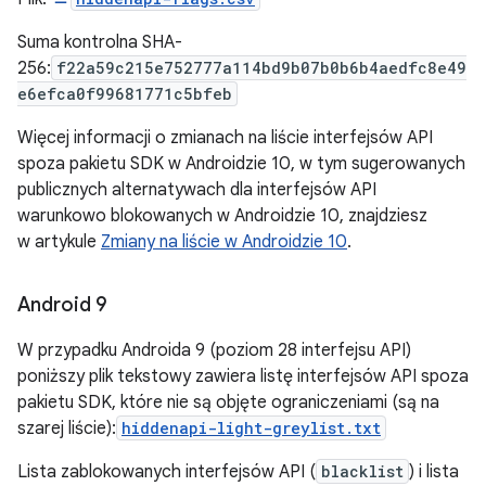
Suma kontrolna SHA-
256:
f22a59c215e752777a114bd9b07b0b6b4aedfc8e49
e6efca0f99681771c5bfeb
Więcej informacji o zmianach na liście interfejsów API
spoza pakietu SDK w Androidzie 10, w tym sugerowanych
publicznych alternatywach dla interfejsów API
warunkowo blokowanych w Androidzie 10, znajdziesz
w artykule
Zmiany na liście w Androidzie 10
.
Android 9
W przypadku Androida 9 (poziom 28 interfejsu API)
poniższy plik tekstowy zawiera listę interfejsów API spoza
pakietu SDK, które nie są objęte ograniczeniami (są na
szarej liście):
hiddenapi-light-greylist.txt
Lista zablokowanych interfejsów API (
blacklist
) i lista