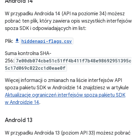
Android 14
W przypadku Androida 14 (API na poziomie 34) możesz
pobrać ten plik, który zawiera opis wszystkich interfejsów
spoza SDK i odpowiadających im list:
Plik:
hiddenapi-flags.csv
Suma kontrolna SHA-
256:
7e00db074cbe51c51ff4b411f7b48e98692951395c
5c17d069c822cc1d0eae0f
Więcej informacji o zmianach na liście interfejsów API
spoza pakietu SDK w Androidzie 14 znajdziesz w artykule
Aktualizacje ograniczeń interfejsów spoza pakietu SDK
w Androidzie 14
.
Android 13
W przypadku Androida 13 (poziom API 33) możesz pobrać