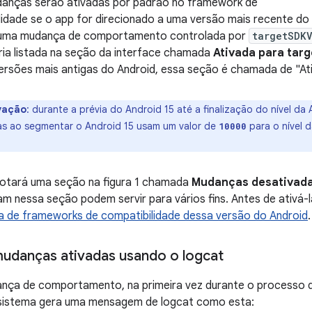
anças serão ativadas por padrão no framework de
idade se o app for direcionado a uma versão mais recente do q
 uma mudança de comportamento controlada por
targetSDK
eria listada na seção da interface chamada
Ativada para tar
ersões mais antigas do Android, essa seção é chamada de "A
vação
:
durante a prévia do Android 15 até a finalização do nível d
as ao segmentar o Android 15 usam um valor de
para o nível 
10000
tará uma seção na figura 1 chamada
Mudanças desativada
m nessa seção podem servir para vários fins. Antes de ativá-la
ta de frameworks de compatibilidade dessa versão do Android
.
 mudanças ativadas usando o logcat
nça de comportamento, na primeira vez durante o processo 
 sistema gera uma mensagem de logcat como esta: