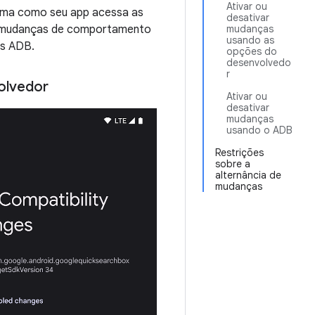
Ativar ou
rma como seu app acessa as
desativar
is mudanças de comportamento
mudanças
usando as
os ADB.
opções do
desenvolvedo
r
olvedor
Ativar ou
desativar
mudanças
usando o ADB
Restrições
sobre a
alternância de
mudanças