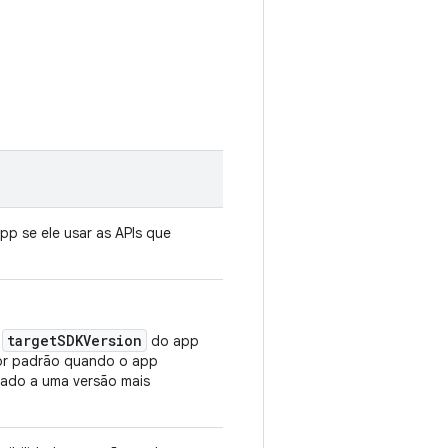
p se ele usar as APIs que
targetSDKVersion
a
do app
por padrão quando o app
nado a uma versão mais