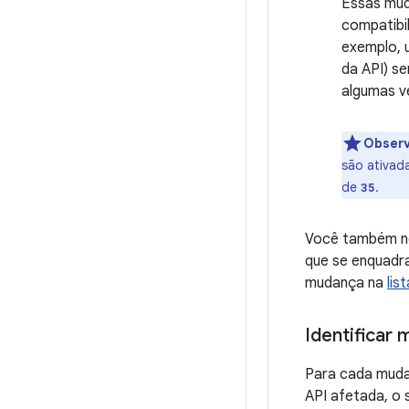
Essas mud
compatibil
exemplo,
da API) s
algumas v
Obser
são ativad
de
.
35
Você também no
que se enquadra
mudança na
lis
Identificar
Para cada muda
API afetada, o