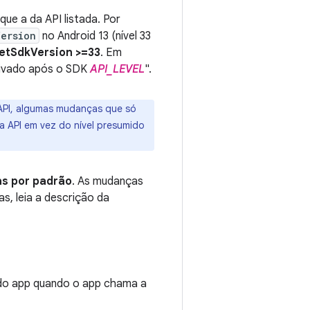
ue a da API listada. Por
Version
no Android 13 (nível 33
getSdkVersion >=33
. Em
tivado após o SDK
API_LEVEL
".
a API, algumas mudanças que só
da API em vez do nível presumido
s por padrão
. As mudanças
s, leia a descrição da
do app quando o app chama a