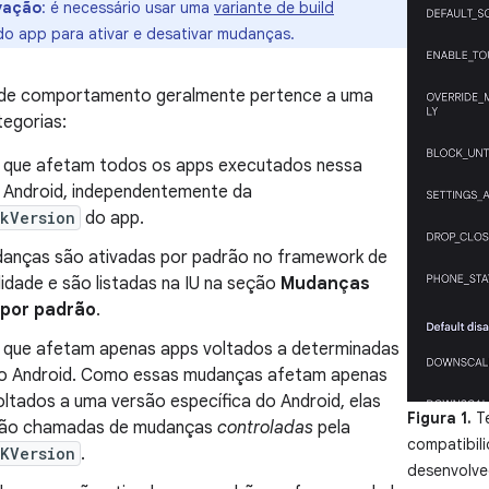
vação
:
é necessário usar uma
variante de build
o app para ativar e desativar mudanças.
de comportamento geralmente pertence a uma
tegorias:
que afetam todos os apps executados nessa
 Android, independentemente da
kVersion
do app.
anças são ativadas por padrão no framework de
idade e são listadas na IU na seção
Mudanças
 por padrão
.
que afetam apenas apps voltados a determinadas
o Android. Como essas mudanças afetam apenas
oltados a uma versão específica do Android, elas
Figura 1.
Te
ão chamadas de mudanças
controladas
pela
compatibil
KVersion
.
desenvolve