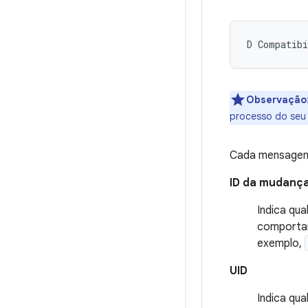
Observação
processo do seu 
Cada mensagem d
ID da mudanç
Indica qu
comportam
exemplo,
UID
Indica qu