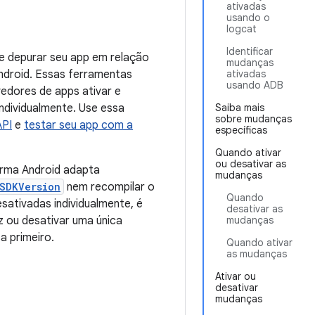
ativadas
usando o
logcat
Identificar
 e depurar seu app em relação
mudanças
droid. Essas ferramentas
ativadas
usando ADB
edores de apps ativar e
ndividualmente. Use essa
Saiba mais
sobre mudanças
API
e
testar seu app com a
específicas
Quando ativar
ou desativar as
orma Android adapta
mudanças
SDKVersion
nem recompilar o
Quando
sativadas individualmente, é
desativar as
 ou desativar uma única
mudanças
a primeiro.
Quando ativar
as mudanças
Ativar ou
desativar
mudanças