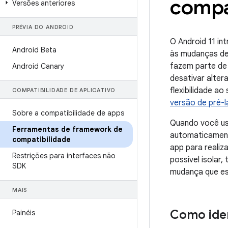
compa
Versões anteriores
PRÉVIA DO ANDROID
O Android 11 in
Android Beta
às mudanças de
fazem parte d
Android Canary
desativar alter
flexibilidade ao
COMPATIBILIDADE DE APLICATIVO
versão de pré-
Sobre a compatibilidade de apps
Quando você us
Ferramentas de framework de
automaticament
compatibilidade
app para realiz
Restrições para interfaces não
possível isolar
SDK
mudança que es
MAIS
Como iden
Painéis