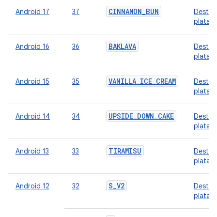
CINNAMON_BUN
Android 17
37
Destaq
plataf
BAKLAVA
Android 16
36
Destaq
plataf
VANILLA_ICE_CREAM
Android 15
35
Destaq
plataf
UPSIDE_DOWN_CAKE
Android 14
34
Destaq
plataf
TIRAMISU
Android 13
33
Destaq
plataf
S_V2
Android 12
32
Destaq
plataf