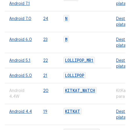
Android 7.1
plataf
N
Android 7.0
24
Destaq
plataf
M
Android 6.0
23
Destaq
plataf
LOLLIPOP
_
MR1
Android 5.1
22
Destaq
plataf
LOLLIPOP
Android 5.0
21
KITKAT
_
WATCH
Android
20
KitKat
4.4W
para w
KITKAT
Android 4.4
19
Destaq
plataf