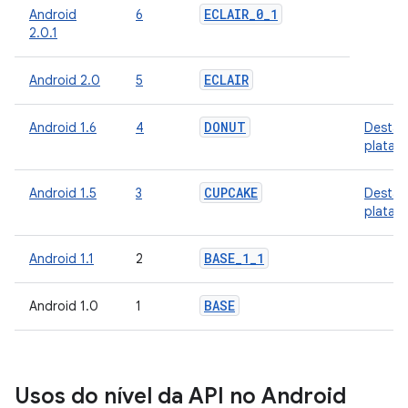
ECLAIR
_
0
_
1
Android
6
2.0.1
ECLAIR
Android 2.0
5
DONUT
Android 1.6
4
Destaq
plataf
CUPCAKE
Android 1.5
3
Destaq
plataf
BASE
_
1
_
1
Android 1.1
2
BASE
Android 1.0
1
Usos do nível da API no Android