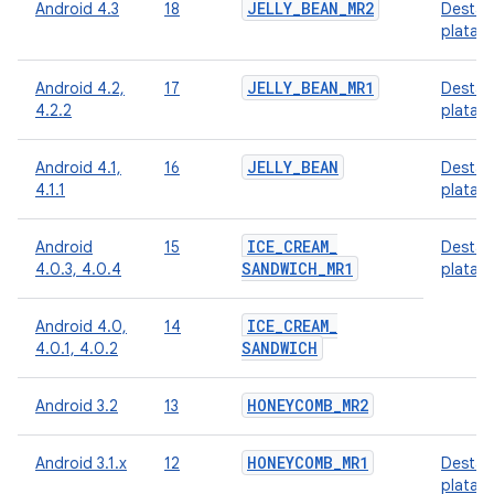
JELLY
_
BEAN
_
MR2
Android 4.3
18
Destaq
plataf
JELLY
_
BEAN
_
MR1
Android 4.2,
17
Destaq
4.2.2
plataf
JELLY
_
BEAN
Android 4.1,
16
Destaq
4.1.1
plataf
ICE
_
CREAM
_
Android
15
Destaq
SANDWICH
_
MR1
4.0.3, 4.0.4
plataf
ICE
_
CREAM
_
Android 4.0,
14
SANDWICH
4.0.1, 4.0.2
HONEYCOMB
_
MR2
Android 3.2
13
HONEYCOMB
_
MR1
Android 3.1.x
12
Destaq
plataf