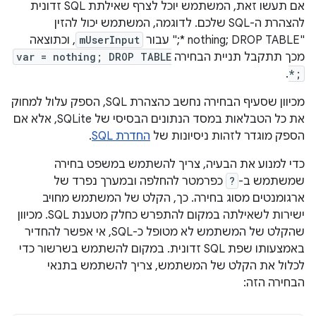
אם תעשו זאת, המשתמש יוכל לצרף שאילתת SQL זדונית
להצהרת ה-SQL שלכם. לדוגמה, המשתמש יכול להזין
"nothing; DROP TABLE *;" עבור
mUserInput
, וכתוצאה
מכך תתקבל תניית הבחירה
var = nothing; DROP TABLE
.
*;
מכיוון שסעיף הבחירה נחשב כהצהרת SQL, הספק עלול למחוק
את כל הטבלאות במסד הנתונים הבסיסי של SQLite, אלא אם
הספק מוגדר לזהות ניסיונות של
החדרת SQL
.
כדי למנוע את הבעיה, צריך להשתמש במשפט בחירה
שמשתמש ב-
?
כפרמטר להחלפה ובמערך נפרד של
ארגומנטים מסוג בחירה. כך, הקלט של המשתמש מחויב
ישירות לשאילתה במקום להתפרש כחלק מטענת SQL. מכיוון
שהקלט של המשתמש לא מטופל כ-SQL, אי אפשר להחדיר
באמצעותו שפת SQL זדונית. במקום להשתמש בשרשור כדי
לכלול את הקלט של המשתמש, צריך להשתמש בתנאי
הבחירה הזה: