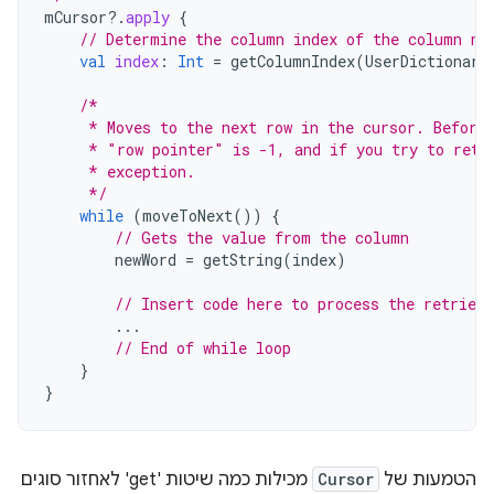
mCursor
?.
apply
{
// Determine the column index of the column na
val
index
:
Int
=
getColumnIndex
(
UserDictionary
/*
     * Moves to the next row in the cursor. Before
     * "row pointer" is -1, and if you try to retr
     * exception.
     */
while
(
moveToNext
())
{
// Gets the value from the column
newWord
=
getString
(
index
)
// Insert code here to process the retrieve
...
// End of while loop
}
}
הטמעות של
Cursor
מכילות כמה שיטות 'get' לאחזור סוגים