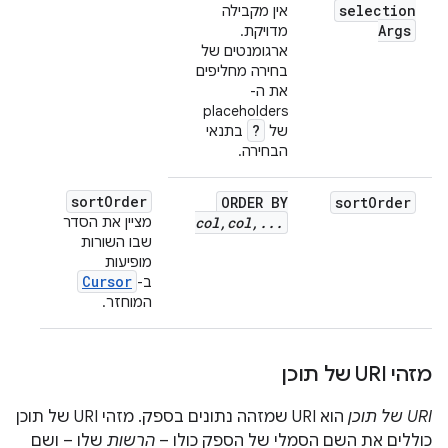
selection
אין מקבילה
Args
מדויקת.
ארגומנטים של
בחירה מחליפים
את ה-
placeholders
?
של
בתנאי
הבחירה.
sort
Order
ORDER BY
sort
Order
.
.
.
,
col
,
col
מציין את הסדר
שבו השורות
מופיעות
Cursor
ב-
המוחזר.
מזהי URI של תוכן
URI של תוכן
הוא URI שמזהה נתונים בספק. מזהי URI של תוכן
כוללים את השם הסמלי של הספק כולו –
הרשות
שלו – ושם