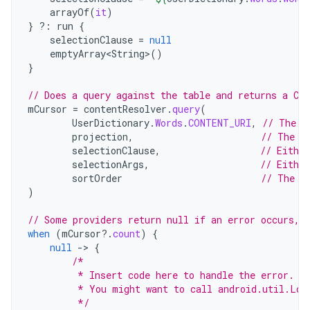
arrayOf
(
it
)
}
?:
run
{
selectionClause
=
null
emptyArray<String>
()
}
// Does a query against the table and returns a Cu
mCursor
=
contentResolver
.
query
(
UserDictionary
.
Words
.
CONTENT_URI
,
// The c
projection
,
// The c
selectionClause
,
// Either
selectionArgs
,
// Eithe
sortOrder
// The s
)
// Some providers return null if an error occurs, 
when
(
mCursor
?.
count
)
{
null
-
>
{
/*
         * Insert code here to handle the error. B
         * You might want to call android.util.Log
         */