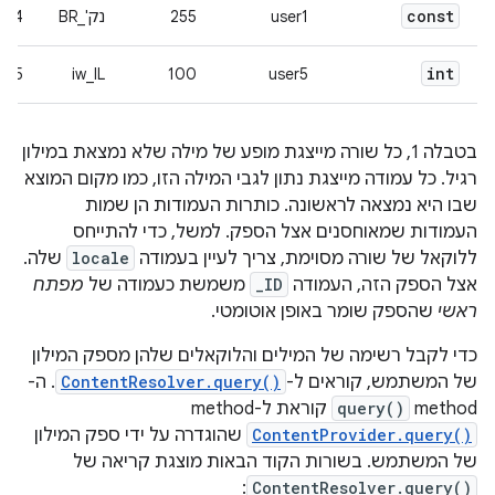
const
user1
255
נק'_BR
4
int
5
iw_IL
100
user5
בטבלה 1, כל שורה מייצגת מופע של מילה שלא נמצאת במילון
רגיל. כל עמודה מייצגת נתון לגבי המילה הזו, כמו מקום המוצא
שבו היא נמצאה לראשונה. כותרות העמודות הן שמות
העמודות שמאוחסנים אצל הספק. למשל, כדי להתייחס
ללוקאל של שורה מסוימת, צריך לעיין בעמודה
locale
שלה.
אצל הספק הזה, העמודה
_ID
משמשת כעמודה של
מפתח
ראשי
שהספק שומר באופן אוטומטי.
כדי לקבל רשימה של המילים והלוקאלים שלהן מספק המילון
של המשתמש, קוראים ל-
ContentResolver.query()
. ה-
method
query()
קוראת ל-method
ContentProvider.query()
שהוגדרה על ידי ספק המילון
של המשתמש. בשורות הקוד הבאות מוצגת קריאה של
:
ContentResolver.query()