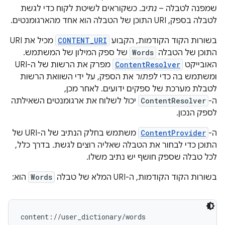
שמפנה לטבלה –
נתיב
. כשקוראים לשיטת לקוח כדי לגשת
לטבלה בספק, URI התוכן של הטבלה הוא אחד מהארגומנטים.
בשורות הקוד הקודמות, הקבוע
CONTENT_URI
מכיל את URI
התוכן של הטבלה
Words
של ספק המילון של המשתמש.
האובייקט
ContentResolver
מפרק את הרשות של ה-URI
ומשתמש בה כדי
לפתור
את הספק, על ידי השוואת הרשות
לטבלת מערכת של ספקים ידועים. לאחר מכן,
ה-
ContentResolver
יכול לשלוח את ארגומנטים השאילתה
לספק הנכון.
ה-
ContentProvider
משתמש בחלק הנתיב של ה-URI של
התוכן כדי לבחור את הטבלה שאליה רוצים לגשת. בדרך כלל,
לכל טבלה שספק חושף יש נתיב משלו.
בשורות הקוד הקודמות, ה-URI המלא של טבלה
Words
הוא: