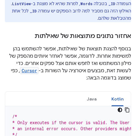
העמודה
בטבלה
, למרות שהיא לא מוצגת ב-
.
ListView
Words
_ID
האילוץ הזה גם מסביר למה לרוב הספקים יש עמודה
לכל אחת
_ID
מהטבלאות שלהם.
אחזור נתונים מתוצאות של שאילתות
בנוסף להצגת תוצאות של שאילתות, אפשר להשתמש בהן
למשימות אחרות. לדוגמה, אפשר לאחזר איותים מהספק של
מילון המשתמש ואז לחפש אותם אצל ספקים אחרים. כדי
לעשות זאת, מבצעים איטרציה על השורות ב-
Cursor
, כפי
שמוצג בדוגמה הבאה:
Java
Kotlin
/*
* Only executes if the cursor is valid. The User D
* an internal error occurs. Other providers might 
*/