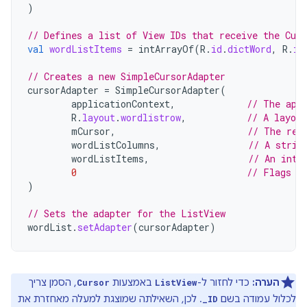
)
// Defines a list of View IDs that receive the Cur
val
wordListItems
=
intArrayOf
(
R
.
id
.
dictWord
,
R
.
id
// Creates a new SimpleCursorAdapter
cursorAdapter
=
SimpleCursorAdapter
(
applicationContext
,
// The app
R
.
layout
.
wordlistrow
,
// A layou
mCursor
,
// The res
wordListColumns
,
// A strin
wordListItems
,
// An inte
0
// Flags (
)
// Sets the adapter for the ListView
wordList
.
setAdapter
(
cursorAdapter
)
הערה:
כדי לחזור ל-
באמצעות
, הסמן צריך
Cursor
ListView
לכלול עמודה בשם
. לכן, השאילתה שמוצגת למעלה מאחזרת את
_ID