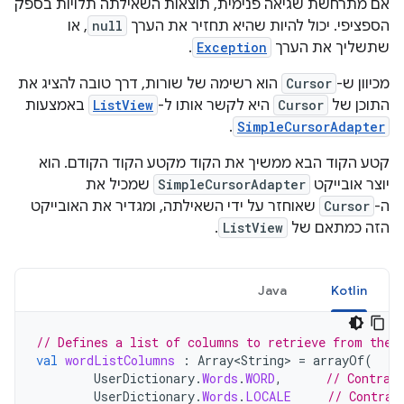
אם מתרחשת שגיאה פנימית, תוצאות השאילתה תלויות בספק
הספציפי. יכול להיות שהיא תחזיר את הערך
null
, או
שתשליך את הערך
Exception
.
מכיוון ש-
Cursor
הוא רשימה של שורות, דרך טובה להציג את
התוכן של
Cursor
היא לקשר אותו ל-
ListView
באמצעות
.
SimpleCursorAdapter
קטע הקוד הבא ממשיך את הקוד מקטע הקוד הקודם. הוא
יוצר אובייקט
SimpleCursorAdapter
שמכיל את
ה-
Cursor
שאוחזר על ידי השאילתה, ומגדיר את האובייקט
הזה כמתאם של
ListView
.
Java
Kotlin
// Defines a list of columns to retrieve from the 
val
wordListColumns
:
Array<String>
=
arrayOf
(
UserDictionary
.
Words
.
WORD
,
// Contrac
UserDictionary
.
Words
.
LOCALE
// Contrac