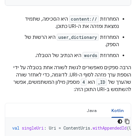
המחרוזת
content://
היא
הסכימה
, שתמיד
נמצאת ומזהה את ה-URI כתוכן.
המחרוזת
user_dictionary
היא הרשות של
הספק.
המחרוזת
words
היא הנתיב של הטבלה.
הרבה ספקים מאפשרים לגשת לשורה אחת בטבלה על ידי
הוספת ערך מזהה לסוף ה-URI. לדוגמה, כדי לאחזר שורה
שהערך של
_ID
הוא
4
מספק מילון המשתמשים, אפשר
להשתמש ב-URI התוכן הזה:
Java
Kotlin
val
singleUri
:
Uri
=
ContentUris
.
withAppendedId
(
Us