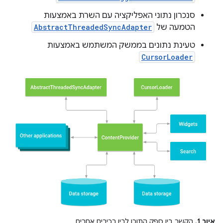
סנכרון נתוני האפליקציה עם השרת באמצעות
הטמעה של
AbstractThreadedSyncAdapter
טעינת נתונים בממשק המשתמש באמצעות
CursorLoader
איור 1.
הקשר בין ספק התוכן לבין רכיבים אחרים.