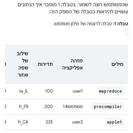
שהמשתמש רוצה לשמור. בטבלה 1 מוסבר איך הנתונים
עשויים להיראות בטבלה של הספק הזה:
טבלה 1:
טבלה לדוגמה של מילון משתמש.
שילוב
מזהה
של
מילים
תדירות
‎_ID
אפליקציה
שפה
ואזור
mapreduce
1
iw_IL
100
user1
precompiler
משתמש14
200
fr_FR
2
applet
3
fr_CA
225
user2