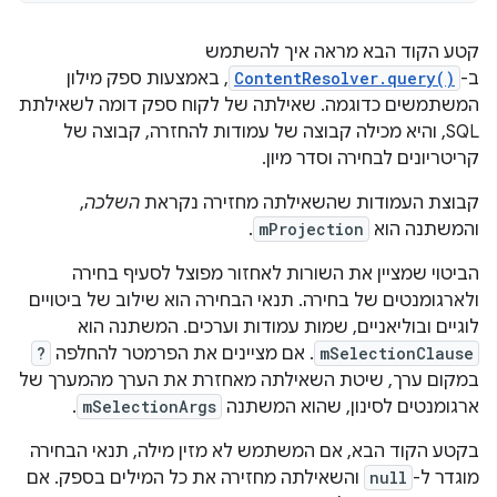
קטע הקוד הבא מראה איך להשתמש
ב-
ContentResolver.query()
, באמצעות ספק מילון
המשתמשים כדוגמה. שאילתה של לקוח ספק דומה לשאילתת
SQL, והיא מכילה קבוצה של עמודות להחזרה, קבוצה של
קריטריונים לבחירה וסדר מיון.
קבוצת העמודות שהשאילתה מחזירה נקראת
השלכה
,
והמשתנה הוא
mProjection
.
הביטוי שמציין את השורות לאחזור מפוצל לסעיף בחירה
ולארגומנטים של בחירה. תנאי הבחירה הוא שילוב של ביטויים
לוגיים ובוליאניים, שמות עמודות וערכים. המשתנה הוא
mSelectionClause
. אם מציינים את הפרמטר להחלפה
?
במקום ערך, שיטת השאילתה מאחזרת את הערך מהמערך של
ארגומנטים לסינון, שהוא המשתנה
mSelectionArgs
.
בקטע הקוד הבא, אם המשתמש לא מזין מילה, תנאי הבחירה
מוגדר ל-
null
והשאילתה מחזירה את כל המילים בספק. אם