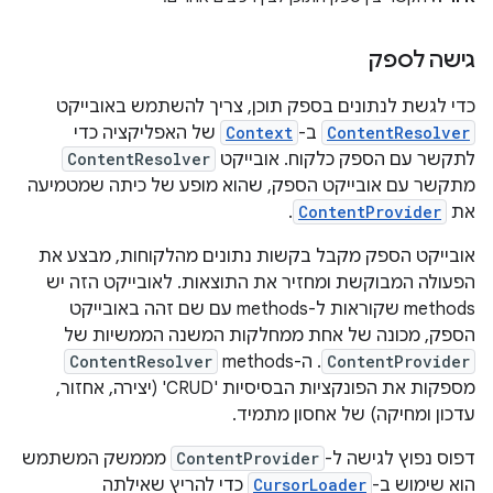
גישה לספק
כדי לגשת לנתונים בספק תוכן, צריך להשתמש באובייקט
ContentResolver
ב-
Context
של האפליקציה כדי
לתקשר עם הספק כלקוח. אובייקט
ContentResolver
מתקשר עם אובייקט הספק, שהוא מופע של כיתה שמטמיעה
את
ContentProvider
.
אובייקט הספק מקבל בקשות נתונים מהלקוחות, מבצע את
הפעולה המבוקשת ומחזיר את התוצאות. לאובייקט הזה יש
methods שקוראות ל-methods עם שם זהה באובייקט
הספק, מכונה של אחת ממחלקות המשנה הממשיות של
ContentProvider
. ה-methods
ContentResolver
מספקות את הפונקציות הבסיסיות 'CRUD' (יצירה, אחזור,
עדכון ומחיקה) של אחסון מתמיד.
דפוס נפוץ לגישה ל-
ContentProvider
מממשק המשתמש
הוא שימוש ב-
CursorLoader
כדי להריץ שאילתה