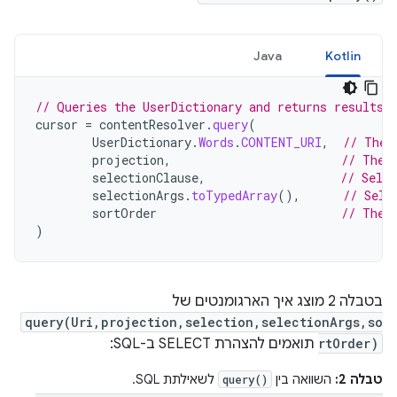
Java
Kotlin
// Queries the UserDictionary and returns results
cursor
=
contentResolver
.
query
(
UserDictionary
.
Words
.
CONTENT_URI
,
// The 
projection
,
// The 
selectionClause
,
// Selec
selectionArgs
.
toTypedArray
(),
// Sele
sortOrder
// The 
)
בטבלה 2 מוצג איך הארגומנטים של
query(Uri,projection,selection,selectionArgs,so
rtOrder)
תואמים להצהרת SELECT ב-SQL:
טבלה 2:
השוואה בין
לשאילתת SQL.
query()