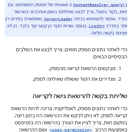
ב-thread של ממשק המשתמש. עם
ContentResolver.query()
זאת, בקוד בפועל, צריך לבצע שאילתות באופן אסינכרוני בשרשור
נפרד. אפשר להשתמש בכיתה
, שמתוארת בפירוט רב
CursorLoader
יותר במדריך
Loaders
. בנוסף, שורות הקוד הן קטעי קוד בלבד. הן לא
מציגות בקשה מלאה.
כדי לאחזר נתונים מספק מסוים, צריך לבצע את השלבים
הבסיסיים הבאים:
מבקשים הרשאת קריאה מהספק.
מגדירים את הקוד ששולח שאילתה לספק.
שליחת בקשה להרשאת גישה לקריאה
כדי לאחזר נתונים מספק, לאפליקציה צריכה להיות הרשאת
קריאה לספק. לא ניתן לבקש את ההרשאה הזו בזמן ריצה.
במקום זאת, צריך לציין את הצורך בהרשאה הזו במניפסט
באמצעות הרכיב
<uses-permission>
ושם ההרשאה