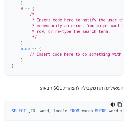
}
0
-
>
{
/*
         * Insert code here to notify the user tha
         * necessarily an error. You might want to
         * row, or re-type the search term.
         */
}
else
-
>
{
// Insert code here to do something with t
}
}
השאילתה הזו מקבילה להצהרת SQL הבאה:
SELECT
_ID
,
word
,
locale
FROM
words
WHERE
word
=
<