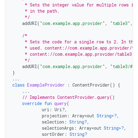
     * Sets the integer value for multiple rows in
     * in the path.
     */
addURI
(
"com.example.app.provider"
,
"table3"
,
1
/*
     * Sets the code for a single row to 2. In thi
     * used. content://com.example.app.provider/ta
     * content://com.example.app.provider/table3 d
     */
addURI
(
"com.example.app.provider"
,
"table3/#"
,
}
...
class
ExampleProvider
:
ContentProvider
()
{
...
// Implements ContentProvider.query()
override
fun
query
(
uri
:
Uri?,
projection
:
Array<out
String>?
,
selection
:
String?
,
selectionArgs
:
Array<out
String>?
,
sortOrder
:
String?