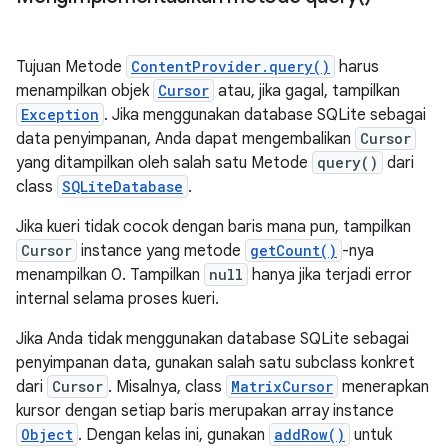
Tujuan Metode
ContentProvider.query()
harus
menampilkan objek
Cursor
atau, jika gagal, tampilkan
Exception
. Jika menggunakan database SQLite sebagai
data penyimpanan, Anda dapat mengembalikan
Cursor
yang ditampilkan oleh salah satu Metode
query()
dari
class
SQLiteDatabase
.
Jika kueri tidak cocok dengan baris mana pun, tampilkan
Cursor
instance yang metode
getCount()
-nya
menampilkan 0. Tampilkan
null
hanya jika terjadi error
internal selama proses kueri.
Jika Anda tidak menggunakan database SQLite sebagai
penyimpanan data, gunakan salah satu subclass konkret
dari
Cursor
. Misalnya, class
MatrixCursor
menerapkan
kursor dengan setiap baris merupakan array instance
Object
. Dengan kelas ini, gunakan
addRow()
untuk