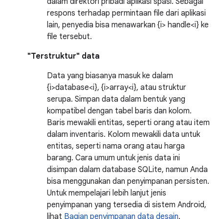
dalam direktori pribadi aplikasi spasi. Sebagai
respons terhadap permintaan file dari aplikasi
lain, penyedia bisa menawarkan {i> handle<i} ke
file tersebut.
"Terstruktur" data
Data yang biasanya masuk ke dalam
{i>database<i}, {i>array<i}, atau struktur
serupa. Simpan data dalam bentuk yang
kompatibel dengan tabel baris dan kolom.
Baris mewakili entitas, seperti orang atau item
dalam inventaris. Kolom mewakili data untuk
entitas, seperti nama orang atau harga
barang. Cara umum untuk jenis data ini
disimpan dalam database SQLite, namun Anda
bisa menggunakan dan penyimpanan persisten.
Untuk mempelajari lebih lanjut jenis
penyimpanan yang tersedia di sistem Android,
lihat
Bagian penyimpanan data desain
.