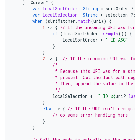
):
Cursor? 
{
var
localSortOrder
:
String
=
sortOrder
?:
var
localSelection
:
String
=
selection
?:
when
(
sUriMatcher
.
match
(
uri
))
{
1
-
>
{
// If the incoming URI was for 
if
(
localSortOrder
.
isEmpty
())
{
localSortOrder
=
"_ID ASC"
}
}
2
-
>
{
// If the incoming URI was for
/*
                 * Because this URI was for a sing
                 * present. Get the last path segm
                 * Then, append the value to the W
                 */
localSelection
+=
"_ID 
${
uri
?.
last
}
else
-
>
{
// If the URI isn't recogniz
// do some error handling here
}
}
// Call the code to actually do the query