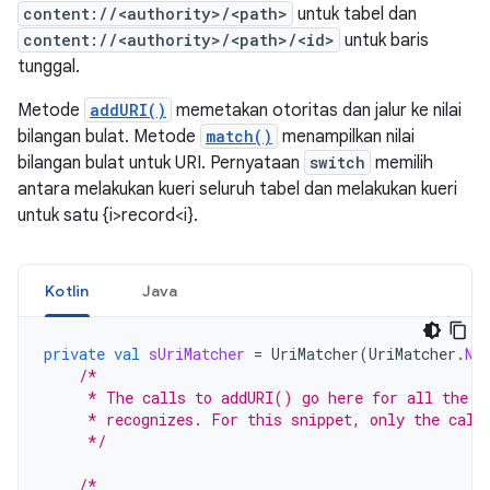
content://<authority>/<path>
untuk tabel dan
content://<authority>/<path>/<id>
untuk baris
tunggal.
Metode
addURI()
memetakan otoritas dan jalur ke nilai
bilangan bulat. Metode
match()
menampilkan nilai
bilangan bulat untuk URI. Pernyataan
switch
memilih
antara melakukan kueri seluruh tabel dan melakukan kueri
untuk satu {i>record<i}.
Kotlin
Java
private
val
sUriMatcher
=
UriMatcher
(
UriMatcher
.
NO
/*
     * The calls to addURI() go here for all the c
     * recognizes. For this snippet, only the call
     */
/*