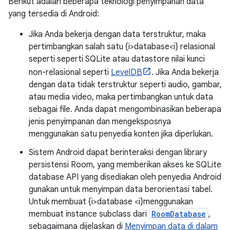
Berikut adalah beberapa teknologi penyimpanan data
yang tersedia di Android:
Jika Anda bekerja dengan data terstruktur, maka
pertimbangkan salah satu {i>database<i} relasional
seperti seperti SQLite atau datastore nilai kunci
non-relasional seperti
LevelDB
. Jika Anda bekerja
dengan data tidak terstruktur seperti audio, gambar,
atau media video, maka pertimbangkan untuk data
sebagai file. Anda dapat mengombinasikan beberapa
jenis penyimpanan dan mengeksposnya
menggunakan satu penyedia konten jika diperlukan.
Sistem Android dapat berinteraksi dengan library
persistensi Room, yang memberikan akses ke SQLite
database API yang disediakan oleh penyedia Android
gunakan untuk menyimpan data berorientasi tabel.
Untuk membuat {i>database <i}menggunakan
membuat instance subclass dari
RoomDatabase
,
sebagaimana dijelaskan di
Menyimpan data di dalam