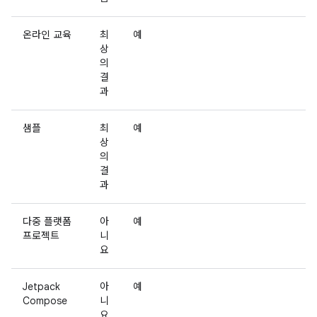
온라인 교육
최
예
상
의
결
과
샘플
최
예
상
의
결
과
다중 플랫폼
아
예
프로젝트
니
요
Jetpack
아
예
Compose
니
요