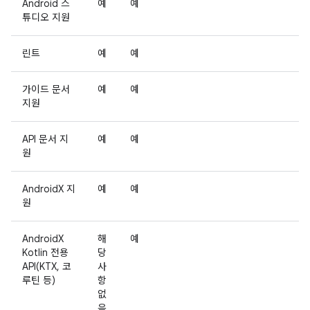
Android 스
예
예
튜디오 지원
린트
예
예
가이드 문서
예
예
지원
API 문서 지
예
예
원
AndroidX 지
예
예
원
AndroidX
해
예
Kotlin 전용
당
API(KTX, 코
사
루틴 등)
항
없
음