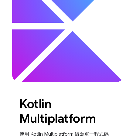
Kotlin
Multiplatform
使用 Kotlin Multiplatform 編寫單一程式碼