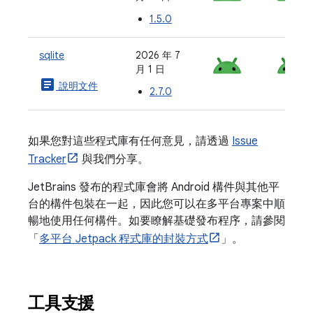
1.5.0
sqlite
2026 年 7
月 1 日
article
說明文件
2.7.0
如果您對這些程式庫有任何意見，請透過
Issue
Tracker
與我們分享。
JetBrains 發布的程式庫會將 Android 構件與其他平
台的構件包裝在一起，因此您可以在多平台專案中順
暢地使用任何構件。如要瞭解基礎發布程序，請參閱
「
多平台 Jetpack 程式庫的封裝方式
」。
工具支援