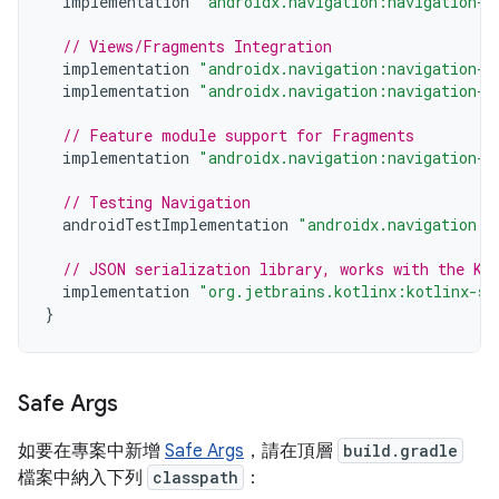
implementation
"androidx.navigation:navigation-c
// Views/Fragments Integration
implementation
"androidx.navigation:navigation-f
implementation
"androidx.navigation:navigation-u
// Feature module support for Fragments
implementation
"androidx.navigation:navigation-d
// Testing Navigation
androidTestImplementation
"androidx.navigation:n
// JSON serialization library, works with the Ko
implementation
"org.jetbrains.kotlinx:kotlinx-se
}
Safe Args
如要在專案中新增
Safe Args
，請在頂層
build.gradle
檔案中納入下列
classpath
：