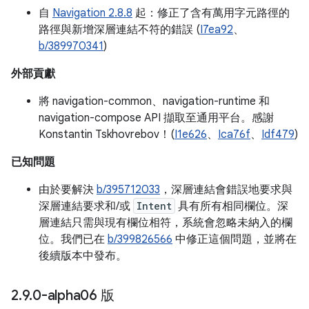
自
Navigation 2.8.8
起：修正了含有萬用字元路徑的
路徑與新增深層連結不符的錯誤 (
I7ea92
、
b/389970341
)
外部貢獻
將 navigation-common、navigation-runtime 和
navigation-compose API 擷取至通用平台。感謝
Konstantin Tskhovrebov！(
I1e626
、
Ica76f
、
Idf479
)
已知問題
由於要解決
b/395712033
，深層連結會錯誤地要求與
深層連結要求和/或
Intent
具有所有相同欄位。深
層連結只需與現有欄位相符，系統會忽略未納入的欄
位。我們已在
b/399826566
中修正這個問題，並將在
後續版本中發布。
2
.
9
.
0-alpha06 版