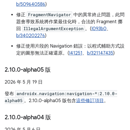
b/509640586
)
修正
FragmentNavigator
中的異常終止問題，此問
題會導致系統將作業最佳化時，合法的 Fragment 擲
回
IllegalArgumentException
。(
I093b0
、
b/340202276
)
修正使用片段的 Navigation 錯誤：以程式輔助方式設
定的圖形無法正確還原。(
I41251
、
b/321147435
)
2
.
10
.
0-alpha05 版
2026 年 5 月 19 日
發布
androidx.navigation:navigation-*:2.10.0-
alpha05
。2.10.0-alpha05 版包含
這些修訂項目
。
2
.
10
.
0-alpha04 版
2026 年 5 月 6 日