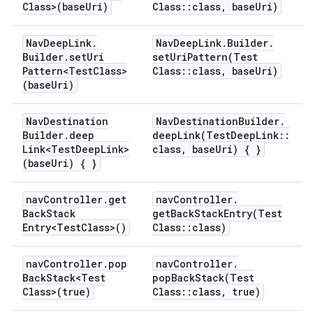
Class>(base
Uri)
Class
::
class
,
base
Uri)
Nav
Deep
Link
.
Nav
Deep
Link
.
Builder
.
Builder
.
set
Uri
setUriPattern(
Test
Pattern<Test
Class>
Class
::
class
,
base
Uri)
(base
Uri)
Nav
Destination
Nav
Destination
Builder
.
Builder
.
deep
deepLink(
Test
Deep
Link
::
Link<Test
Deep
Link>
class
,
base
Uri) { }
(base
Uri) { }
nav
Controller
.
get
nav
Controller
.
Back
Stack
getBackStackEntry(
Test
Entry<Test
Class>()
Class
::
class)
nav
Controller
.
pop
nav
Controller
.
Back
Stack<Test
popBackStack(
Test
Class>(true)
Class
::
class
,
true)