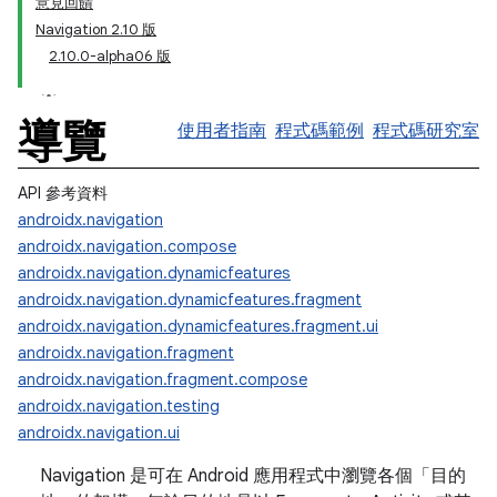
意見回饋
Navigation 2.10 版
2.10.0-alpha06 版
導覽
使用者指南
程式碼範例
程式碼研究室
API 參考資料
androidx.navigation
androidx.navigation.compose
androidx.navigation.dynamicfeatures
androidx.navigation.dynamicfeatures.fragment
androidx.navigation.dynamicfeatures.fragment.ui
androidx.navigation.fragment
androidx.navigation.fragment.compose
androidx.navigation.testing
androidx.navigation.ui
Navigation 是可在 Android 應用程式中瀏覽各個「目的