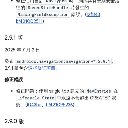
修正使用自訂
NavTypes
時，測試具有型別安全路
徑的
SavedStateHandle
時發生的
MissingFieldException
錯誤。(
I2f843
、
b/421002511
)
2
.
9
.
1 版
2025 年 7 月 2 日
發布
androidx.navigation:navigation-*:2.9.1
。
2.9.1 版包含
這些修訂項目
。
修正錯誤
修正問題：使用 single top 建立的
NavEntries
在
Lifecycle.State
中永遠不會超出 CREATED 狀
態。(
I043ba
、
b/421095236
)
2
.
9
.
0 版