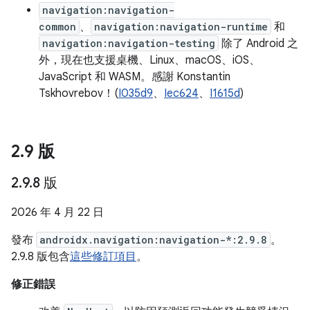
navigation:navigation-
common
、
navigation:navigation-runtime
和
navigation:navigation-testing
除了 Android 之
外，現在也支援桌機、Linux、macOS、iOS、
JavaScript 和 WASM。感謝 Konstantin
Tskhovrebov！(
I035d9
、
Iec624
、
I1615d
)
2
.
9 版
2
.
9
.
8 版
2026 年 4 月 22 日
發布
androidx.navigation:navigation-*:2.9.8
。
2.9.8 版包含
這些修訂項目
。
修正錯誤