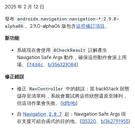
2025 年 2 月 12 日
發布
androidx.navigation:navigation-*:2.9.0-
alpha06
。2.9.0-alpha06 版包含
這些修訂項目
。
新功能
系統現在會使用
@CheckResult
註解產生
Navigation Safe Args 動作，確保這些動作會派上用
場。(
I14d4c
、
b/356323084
)
修正錯誤
修正
NavController
中的錯誤：當 backStack 狀態
儲存至清單時，系統會嘗試將這些狀態還原至陣列，
但這項作業會失敗。(
Idfb9b
)
自
Navigation
2.8.7
起：Navigation Safe Args 現
在支援可組合函式的目的地。(
I35320
、
b/362791955
)