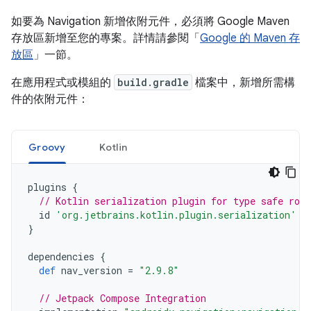
如要為 Navigation 新增依附元件，必須將 Google Maven
存放區新增至您的專案。詳情請參閱「
Google 的 Maven 存
放區
」一節。
在應用程式或模組的
build.gradle
檔案中，新增所需構
件的依附元件：
Groovy
Kotlin
plugins
{
// Kotlin serialization plugin for type safe rou
id
'org.jetbrains.kotlin.plugin.serialization'
v
}
dependencies
{
def
nav_version
=
"2.9.8"
// Jetpack Compose Integration