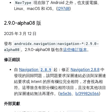
NavType
現在除了 Android 之外，也支援電腦、
Linux、macOS 和 iOS。(
I297d8
)
2
.
9
.
0-alpha08 版
2025 年 3 月 12 日
發布
androidx.navigation:navigation-*:2.9.0-
alpha08
。2.9.0-alpha08 版包含
這些修訂版本
。
修正錯誤
自
Navigation
2.8.9
起：修正
Navigation 2.8.8
中
發現的回歸問題，該問題要求深層連結必須與深層連
結要求或 Intent 的所有欄位完全相符，才會視為相
符。這導致含有部分欄位相符項目，且沒有其他項目
的深層連結無法再運作。(
Ie5e36
、
b/399826566
)
外部貢獻