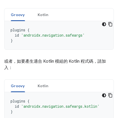
Groovy
Kotlin
plugins
{
id
'androidx.navigation.safeargs'
}
或者，如要產生適合 Kotlin 模組的 Kotlin 程式碼，請加
入：
Groovy
Kotlin
plugins
{
id
'androidx.navigation.safeargs.kotlin'
}