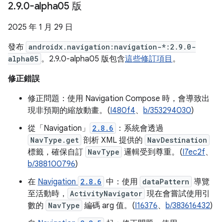
2
.
9
.
0-alpha05 版
2025 年 1 月 29 日
發布
androidx.navigation:navigation-*:2.9.0-
alpha05
。2.9.0-alpha05 版包含
這些修訂項目
。
修正錯誤
修正問題：使用 Navigation Compose 時，會導致出
現非預期的縮放動畫。(
I480f4
、
b/353294030
)
從「Navigation」
2.8.6
：系統會透過
NavType.get
剖析 XML 提供的
NavDestination
標籤，確保自訂
NavType
邏輯受到尊重。(
I7ec2f
、
b/388100796
)
在
Navigation
2.8.6
中：使用
dataPattern
導覽
至活動時，
ActivityNavigator
現在會嘗試使用引
數的
NavType
編碼 arg 值。(
I16376
、
b/383616432
)