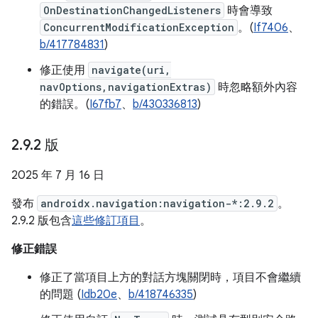
OnDestinationChangedListeners
時會導致
ConcurrentModificationException
。(
If7406
、
b/417784831
)
修正使用
navigate(uri,
navOptions,navigationExtras)
時忽略額外內容
的錯誤。(
I67fb7
、
b/430336813
)
2
.
9
.
2 版
2025 年 7 月 16 日
發布
androidx.navigation:navigation-*:2.9.2
。
2.9.2 版包含
這些修訂項目
。
修正錯誤
修正了當項目上方的對話方塊關閉時，項目不會繼續
的問題 (
Idb20e
、
b/418746335
)