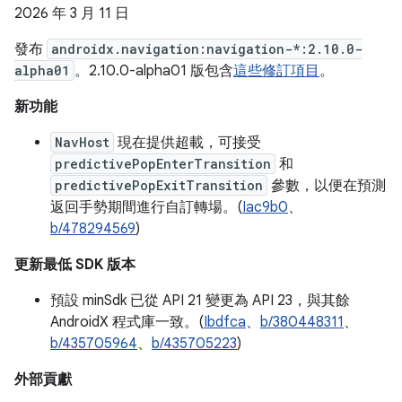
2026 年 3 月 11 日
發布
androidx.navigation:navigation-*:2.10.0-
alpha01
。2.10.0-alpha01 版包含
這些修訂項目
。
新功能
NavHost
現在提供超載，可接受
predictivePopEnterTransition
和
predictivePopExitTransition
參數，以便在預測
返回手勢期間進行自訂轉場。(
Iac9b0
、
b/478294569
)
更新最低 SDK 版本
預設 minSdk 已從 API 21 變更為 API 23，與其餘
AndroidX 程式庫一致。(
Ibdfca
、
b/380448311
、
b/435705964
、
b/435705223
)
外部貢獻