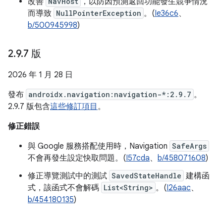
改善
NavHost
，以防因預測返回功能發生競爭情況
而導致
NullPointerException
。(
Ie36c6
、
b/500945998
)
2
.
9
.
7 版
2026 年 1 月 28 日
發布
androidx.navigation:navigation-*:2.9.7
。
2.9.7 版包含
這些修訂項目
。
修正錯誤
與 Google 服務搭配使用時，Navigation
SafeArgs
不會再發生設定快取問題。(
I57cda
、
b/458071608
)
修正導覽測試中的測試
SavedStateHandle
建構函
式，該函式不會解碼
List<String>
。(
I26aac
、
b/454180135
)