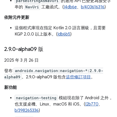
parseStringAsNavUri
的通用 API 已變更為接受字
串的
NavUri
工廠函式。(
I4db6e
、
b/403616316
)
依附元件更新
這個程式庫現在指定 Kotlin 2.0 語言層級，且需要
KGP 2.0.0 以上版本。(
Idb6b5
)
2
.
9
.
0-alpha09 版
2025 年 3 月 26 日
發布
androidx.navigation:navigation-*:2.9.0-
alpha09
。2.9.0-alpha09 版包含
這些修訂項目
。
新功能
navigation-testing
模組現在除了 Android 之外，
也支援桌機、Linux、macOS 和 iOS。(
I2b770
、
b/398265336
)