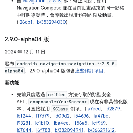
自
Navigation
2.8.5
起：修正問題，使用
Navigation Compose 並在目前動畫結束的同一影格
中呼叫導覽時，會導致出現非預期的縮放動畫。
(
I26cb1
、
b/353294030
)
2
.
9
.
0-alpha04 版
2024 年 12 月 11 日
發布
androidx.navigation:navigation-*:2.9.0-
alpha04
。2.9.0-alpha04 版包含
這些修訂項目
。
新功能
先前只能透過
reified
方法存取的類型安全
API，
composable<YourScreen>
現在有非具體化版
本，可直接採用
KClass
例項。(
Ia7eed
、
Id2879
、
Ibf244
、
I17d79
、
Id09d2
、
I54696
、
Ia47be
、
I93281
、
Ic1bf0
、
Iba4ee
、
If56a5
、
Icf969
、
I67644
、
I6f788
、
b/382094941
、
b/366291612
、