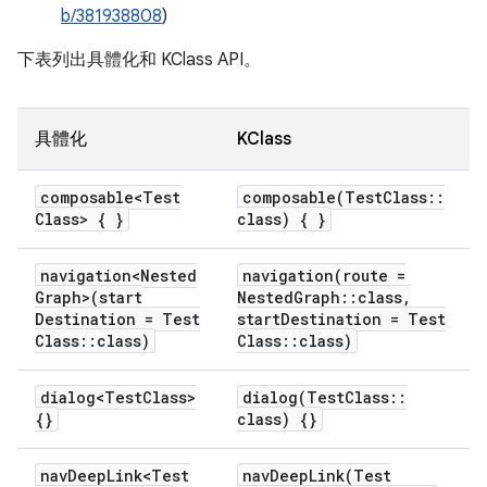
b/381938808
)
下表列出具體化和 KClass API。
具體化
KClass
composable<Test
composable(
Test
Class
::
Class> { }
class) { }
navigation<Nested
navigation(
route =
Graph>(start
Nested
Graph
::
class
,
Destination = Test
start
Destination = Test
Class
::
class)
Class
::
class)
dialog<Test
Class>
dialog(
Test
Class
::
{}
class) {}
nav
Deep
Link<Test
navDeepLink(
Test