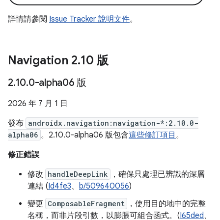
詳情請參閱
Issue Tracker 說明文件
。
Navigation 2
.
10 版
2
.
10
.
0-alpha06 版
2026 年 7 月 1 日
發布
androidx.navigation:navigation-*:2.10.0-
alpha06
。2.10.0-alpha06 版包含
這些修訂項目
。
修正錯誤
修改
handleDeepLink
，確保只處理已辨識的深層
連結 (
Id4fe3
、
b/509640056
)
變更
ComposableFragment
，使用目的地中的完整
名稱，而非片段引數，以膨脹可組合函式。(
I65ded
、