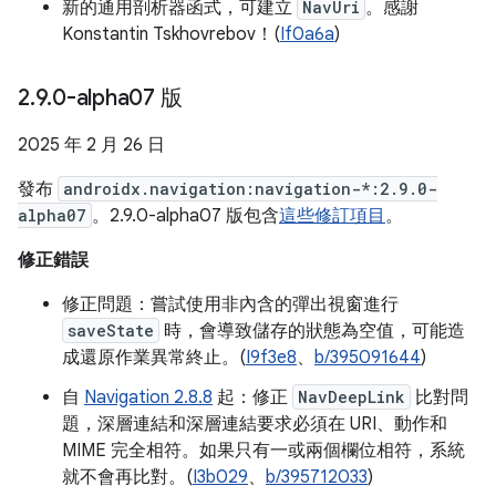
新的通用剖析器函式，可建立
NavUri
。感謝
Konstantin Tskhovrebov！(
If0a6a
)
2
.
9
.
0-alpha07 版
2025 年 2 月 26 日
發布
androidx.navigation:navigation-*:2.9.0-
alpha07
。2.9.0-alpha07 版包含
這些修訂項目
。
修正錯誤
修正問題：嘗試使用非內含的彈出視窗進行
saveState
時，會導致儲存的狀態為空值，可能造
成還原作業異常終止。(
I9f3e8
、
b/395091644
)
自
Navigation 2.8.8
起：修正
NavDeepLink
比對問
題，深層連結和深層連結要求必須在 URI、動作和
MIME 完全相符。如果只有一或兩個欄位相符，系統
就不會再比對。(
I3b029
、
b/395712033
)