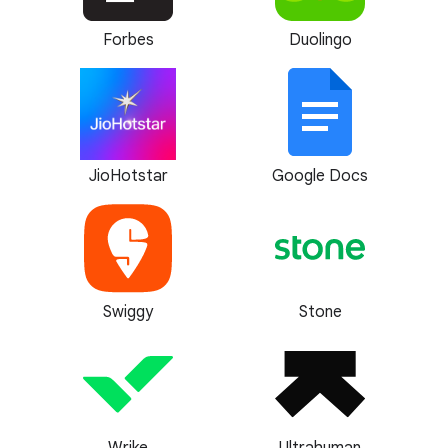
Forbes
Duolingo
JioHotstar
Google Docs
Swiggy
Stone
Wrike
Ultrahuman