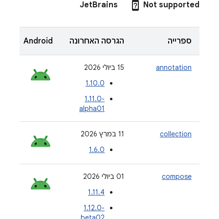
device_unknown
JetBrains
Not supported
ספרייה
הגרסה האחרונה
Android
OS
annotation
‫15 ביולי 2026
1.10.0
‎1.11.0-
alpha01
collection
‫11 במרץ 2026
1.6.0
compose
‫01 ביולי 2026
1.11.4
‎1.12.0-
beta02