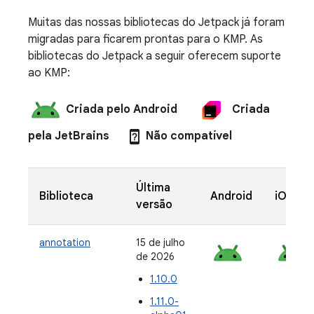
Muitas das nossas bibliotecas do Jetpack já foram
migradas para ficarem prontas para o KMP. As
bibliotecas do Jetpack a seguir oferecem suporte
ao KMP:
Criada pelo Android
Criada
device_unknown
pela JetBrains
Não compatível
Última
Biblioteca
Android
iOS
versão
annotation
15 de julho
de 2026
1.10.0
1.11.0-