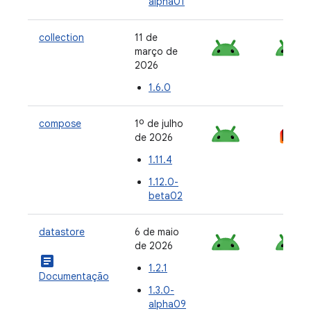
alpha01
collection
11 de
março de
2026
1.6.0
compose
1º de julho
de 2026
1.11.4
1.12.0-
beta02
datastore
6 de maio
de 2026
article
1.2.1
Documentação
1.3.0-
alpha09