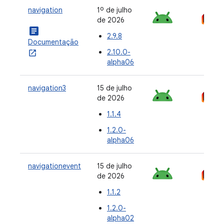
navigation
1º de julho
de 2026
article
2.9.8
Documentação
2.10.0-
alpha06
navigation3
15 de julho
de 2026
1.1.4
1.2.0-
alpha06
navigationevent
15 de julho
de 2026
1.1.2
1.2.0-
alpha02