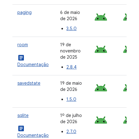
paging
6 de maio
de 2026
3.5.0
room
19 de
novembro
article
de 2025
Documentação
2.8.4
savedstate
19 de maio
de 2026
1.5.0
sqlite
1º de julho
de 2026
article
2.7.0
Documentação