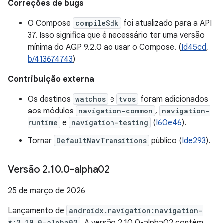
Correções de bugs
O Compose
compileSdk
foi atualizado para a API
37. Isso significa que é necessário ter uma versão
mínima do AGP 9.2.0 ao usar o Compose. (
Id45cd
,
b/413674743
)
Contribuição externa
Os destinos
watchos
e
tvos
foram adicionados
aos módulos
navigation-common
,
navigation-
runtime
e
navigation-testing
(
I60e46
).
Tornar
DefaultNavTransitions
público (
Ide293
).
Versão 2
.
10
.
0-alpha02
25 de março de 2026
Lançamento de
androidx.navigation:navigation-
*:2.10.0-alpha02
. A versão 2.10.0-alpha02 contém