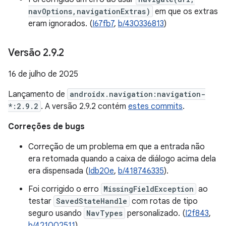
navOptions,navigationExtras)
em que os extras
eram ignorados. (
I67fb7
,
b/430336813
)
Versão 2
.
9
.
2
16 de julho de 2025
Lançamento de
androidx.navigation:navigation-
*:2.9.2
. A versão 2.9.2 contém
estes commits
.
Correções de bugs
Correção de um problema em que a entrada não
era retomada quando a caixa de diálogo acima dela
era dispensada (
Idb20e
,
b/418746335
).
Foi corrigido o erro
MissingFieldException
ao
testar
SavedStateHandle
com rotas de tipo
seguro usando
NavTypes
personalizado. (
I2f843
,
b/421002511
)