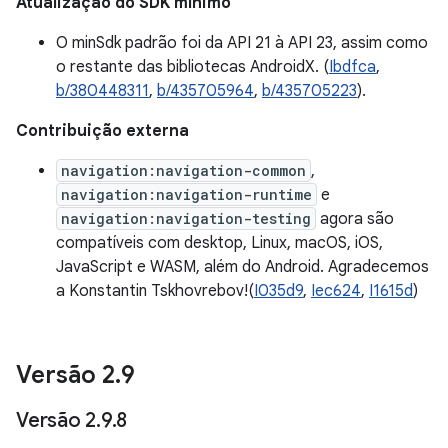
Atualização do SDK mínimo
O minSdk padrão foi da API 21 à API 23, assim como
o restante das bibliotecas AndroidX. (
Ibdfca
,
b/380448311
,
b/435705964
,
b/435705223
).
Contribuição externa
navigation:navigation-common
,
navigation:navigation-runtime
e
navigation:navigation-testing
agora são
compatíveis com desktop, Linux, macOS, iOS,
JavaScript e WASM, além do Android. Agradecemos
a Konstantin Tskhovrebov!(
I035d9
,
Iec624
,
I1615d
)
Versão 2
.
9
Versão 2
.
9
.
8