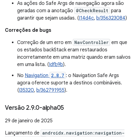
As ações do Safe Args de navegação agora são
geradas com a anotação
@CheckResult
para
garantir que sejam usadas. (
I14d4c
,
b/356323084
)
Correções de bugs
Correção de um erro em
NavController
em que
os estados backStack eram restaurados
incorretamente em uma matriz quando eram salvos
em uma lista. (
Idfb9b
).
No
Navigation
2.8.7
: o Navigation Safe Args
agora oferece suporte a destinos combináveis.
(
I35320
,
b/362791955
).
Versão 2
.
9
.
0-alpha05
29 de janeiro de 2025
Lançamento de
androidx.navigation:navigation-