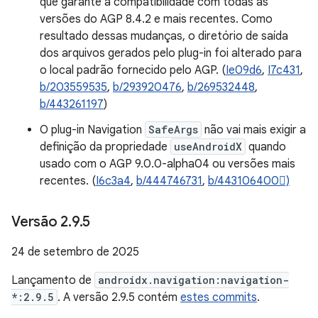
que garante a compatibilidade com todas as
versões do AGP 8.4.2 e mais recentes. Como
resultado dessas mudanças, o diretório de saída
dos arquivos gerados pelo plug-in foi alterado para
o local padrão fornecido pelo AGP. (
Ie09d6
,
I7c431
,
b/203559535
,
b/293920476
,
b/269532448
,
b/443261197
)
O plug-in Navigation
SafeArgs
não vai mais exigir a
definição da propriedade
useAndroidX
quando
usado com o AGP 9.0.0-alpha04 ou versões mais
recentes. (
I6c3a4
,
b/444746731
,
b/443106400)
Versão 2
.
9
.
5
24 de setembro de 2025
Lançamento de
androidx.navigation:navigation-
*:2.9.5
. A versão 2.9.5 contém
estes commits
.