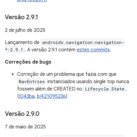
Versão 2
.
9
.
1
2 de julho de 2025
Lançamento de
androidx.navigation:navigation-
*:2.9.1
. A versão 2.9.1 contém
estes commits
.
Correções de bugs
Correção de um problema que fazia com que
NavEntries
instanciados usando single top nunca
fossem além de CREATED no
Lifecycle.State
.
(
I043ba
,
b/421095236
)
Versão 2
.
9
.
0
7 de maio de 2025