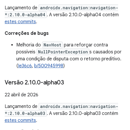
Lançamento de
androidx.navigation:navigation-
*:2.10.0-alpha04
. A versão 2.10.0-alpha04 contém
estes commits
.
Correções de bugs
Melhoria do
NavHost
para reforçar contra
possíveis
NullPointerException
s causados por
uma condição de disputa com o retorno preditivo.
(
Ie36c6
,
b/500945998
)
Versão 2
.
10
.
0-alpha03
22 abril de 2026
Lançamento de
androidx.navigation:navigation-
*:2.10.0-alpha03
. A versão 2.10.0-alpha03 contém
estes commits
.