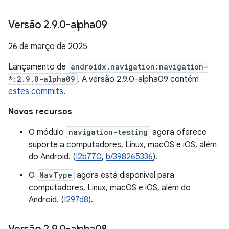
Versão 2
.
9
.
0-alpha09
26 de março de 2025
Lançamento de
androidx.navigation:navigation-
*:2.9.0-alpha09
. A versão 2.9.0-alpha09 contém
estes commits
.
Novos recursos
O módulo
navigation-testing
agora oferece
suporte a computadores, Linux, macOS e iOS, além
do Android. (
I2b770
,
b/398265336
).
O
NavType
agora está disponível para
computadores, Linux, macOS e iOS, além do
Android. (
I297d8
).