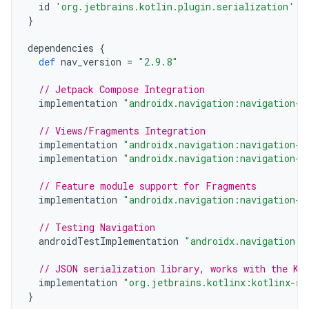
id
'org.jetbrains.kotlin.plugin.serialization'
v
}
dependencies
{
def
nav_version
=
"2.9.8"
// Jetpack Compose Integration
implementation
"androidx.navigation:navigation-c
// Views/Fragments Integration
implementation
"androidx.navigation:navigation-f
implementation
"androidx.navigation:navigation-u
// Feature module support for Fragments
implementation
"androidx.navigation:navigation-d
// Testing Navigation
androidTestImplementation
"androidx.navigation:n
// JSON serialization library, works with the Ko
implementation
"org.jetbrains.kotlinx:kotlinx-se
}