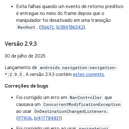
Evita falhas quando um evento de retorno preditivo
é entregue no meio do frame depois que o
manipulador foi desativado em uma transição
NavHost
. (
I5667c
,
b/384186542
).
Versão 2
.
9
.
3
30 de julho de 2025
Lançamento de
androidx.navigation:navigation-
*:2.9.3
. A versão 2.9.3 contém
estes commits
.
Correções de bugs
Foi corrigido um erro em
NavController
que
causava um
ConcurrentModificationException
ao usar
OnDestinationChangedListeners
.
(
If7406
,
b/417784831
)
Foi corrigido um erro ao usar
navigate(uri,