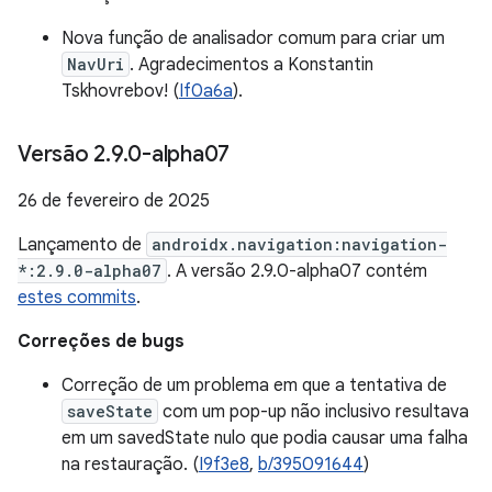
Nova função de analisador comum para criar um
NavUri
. Agradecimentos a Konstantin
Tskhovrebov! (
If0a6a
).
Versão 2
.
9
.
0-alpha07
26 de fevereiro de 2025
Lançamento de
androidx.navigation:navigation-
*:2.9.0-alpha07
. A versão 2.9.0-alpha07 contém
estes commits
.
Correções de bugs
Correção de um problema em que a tentativa de
saveState
com um pop-up não inclusivo resultava
em um savedState nulo que podia causar uma falha
na restauração. (
I9f3e8
,
b/395091644
)