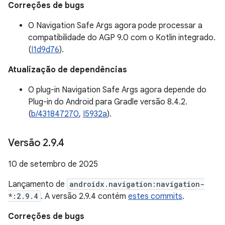
Correções de bugs
O Navigation Safe Args agora pode processar a
compatibilidade do AGP 9.0 com o Kotlin integrado.
(
I1d9d76
).
Atualização de dependências
O plug-in Navigation Safe Args agora depende do
Plug-in do Android para Gradle versão 8.4.2.
(
b/431847270
,
I5932a
).
Versão 2
.
9
.
4
10 de setembro de 2025
Lançamento de
androidx.navigation:navigation-
*:2.9.4
. A versão 2.9.4 contém
estes commits
.
Correções de bugs