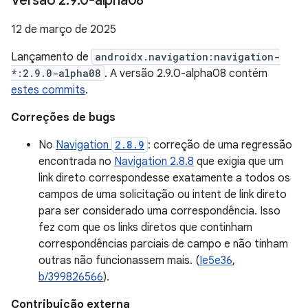
Versão 2
.
9
.
0-alpha08
12 de março de 2025
Lançamento de
androidx.navigation:navigation-
*:2.9.0-alpha08
. A versão 2.9.0-alpha08 contém
estes commits
.
Correções de bugs
No
Navigation
2.8.9
: correção de uma regressão
encontrada no
Navigation 2.8.8
que exigia que um
link direto correspondesse exatamente a todos os
campos de uma solicitação ou intent de link direto
para ser considerado uma correspondência. Isso
fez com que os links diretos que continham
correspondências parciais de campo e não tinham
outras não funcionassem mais. (
Ie5e36
,
b/399826566
).
Contribuição externa