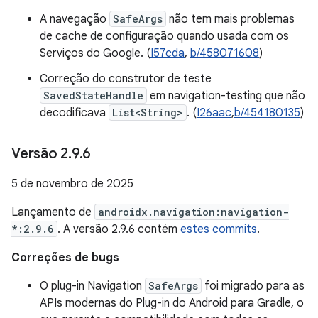
A navegação
SafeArgs
não tem mais problemas
de cache de configuração quando usada com os
Serviços do Google. (
I57cda
,
b/458071608
)
Correção do construtor de teste
SavedStateHandle
em navigation-testing que não
decodificava
List<String>
. (
I26aac
,
b/454180135
)
Versão 2
.
9
.
6
5 de novembro de 2025
Lançamento de
androidx.navigation:navigation-
*:2.9.6
. A versão 2.9.6 contém
estes commits
.
Correções de bugs
O plug-in Navigation
SafeArgs
foi migrado para as
APIs modernas do Plug-in do Android para Gradle, o