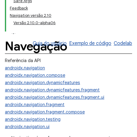
Safe Args
Feedback
Navigation versão 2.10
Versão 2.10.0-alpha06
Navegação
Guia do usuário
Exemplo de código
Codelab
Referência da API
androidx.navigation
androidx.navigation.compose
androidx.navigation.dynamicfeatures
androidx.navigation.dynamicfeatures.fragment
androidx.navigation.dynamicfeatures.fragment.ui
androidx.navigation.fragment
androidx.navigation.fragment.compose
androidx.navigation.testing
androidx.navigation.ui