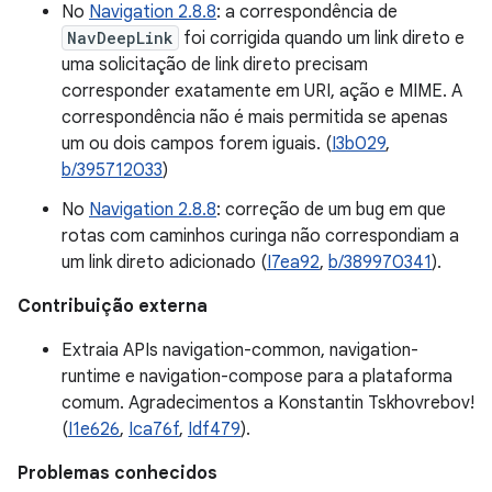
No
Navigation 2.8.8
: a correspondência de
NavDeepLink
foi corrigida quando um link direto e
uma solicitação de link direto precisam
corresponder exatamente em URI, ação e MIME. A
correspondência não é mais permitida se apenas
um ou dois campos forem iguais. (
I3b029
,
b/395712033
)
No
Navigation 2.8.8
: correção de um bug em que
rotas com caminhos curinga não correspondiam a
um link direto adicionado (
I7ea92
,
b/389970341
).
Contribuição externa
Extraia APIs navigation-common, navigation-
runtime e navigation-compose para a plataforma
comum. Agradecimentos a Konstantin Tskhovrebov!
(
I1e626
,
Ica76f
,
Idf479
).
Problemas conhecidos