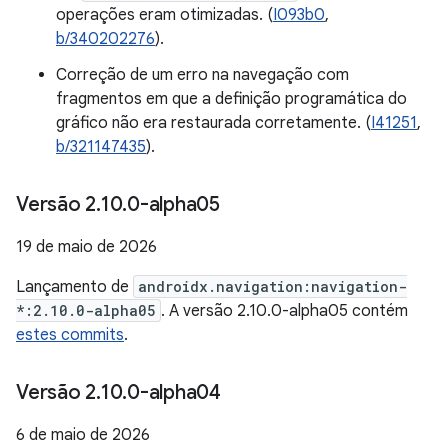
operações eram otimizadas. (
I093b0
,
b/340202276
).
Correção de um erro na navegação com
fragmentos em que a definição programática do
gráfico não era restaurada corretamente. (
I41251
,
b/321147435
).
Versão 2
.
10
.
0-alpha05
19 de maio de 2026
Lançamento de
androidx.navigation:navigation-
*:2.10.0-alpha05
. A versão 2.10.0-alpha05 contém
estes commits
.
Versão 2
.
10
.
0-alpha04
6 de maio de 2026