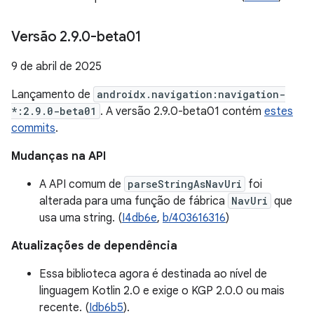
Versão 2
.
9
.
0-beta01
9 de abril de 2025
Lançamento de
androidx.navigation:navigation-
*:2.9.0-beta01
. A versão 2.9.0-beta01 contém
estes
commits
.
Mudanças na API
A API comum de
parseStringAsNavUri
foi
alterada para uma função de fábrica
NavUri
que
usa uma string. (
I4db6e
,
b/403616316
)
Atualizações de dependência
Essa biblioteca agora é destinada ao nível de
linguagem Kotlin 2.0 e exige o KGP 2.0.0 ou mais
recente. (
Idb6b5
).