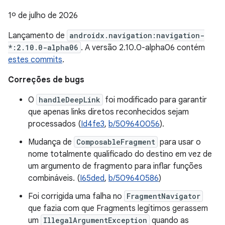
1º de julho de 2026
Lançamento de
androidx.navigation:navigation-
*:2.10.0-alpha06
. A versão 2.10.0-alpha06 contém
estes commits
.
Correções de bugs
O
handleDeepLink
foi modificado para garantir
que apenas links diretos reconhecidos sejam
processados (
Id4fe3
,
b/509640056
).
Mudança de
ComposableFragment
para usar o
nome totalmente qualificado do destino em vez de
um argumento de fragmento para inflar funções
combináveis. (
I65ded
,
b/509640586
)
Foi corrigida uma falha no
FragmentNavigator
que fazia com que Fragments legítimos gerassem
um
IllegalArgumentException
quando as