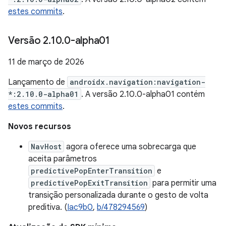
estes commits
.
Versão 2
.
10
.
0-alpha01
11 de março de 2026
Lançamento de
androidx.navigation:navigation-
*:2.10.0-alpha01
. A versão 2.10.0-alpha01 contém
estes commits
.
Novos recursos
NavHost
agora oferece uma sobrecarga que
aceita parâmetros
predictivePopEnterTransition
e
predictivePopExitTransition
para permitir uma
transição personalizada durante o gesto de volta
preditiva. (
Iac9b0
,
b/478294569
)