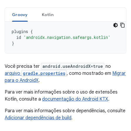
Groovy
Kotlin
plugins
{
id
'androidx.navigation.safeargs.kotlin'
}
Você precisa ter
android.useAndroidX=true
no
arquivo
gradle.properties
, como mostrado em
Migrar
para o AndroidX
.
Para ver mais informações sobre o uso de extensões
Kotlin, consulte a
documentação do Android KTX
.
Para ver mais informações sobre dependências, consulte
Adicionar dependências de build
.