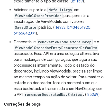
explicitamente o tipo de classe. (
Ic1f59
).
Adicione suporte a
defaultArgs
em
ViewModelStoreProvider
para permitir a
inicialização de ViewModels com valores
SavedState
padrão. (
I1e933
,
b/434651920
,
b/165642391
).
Descontinue
removeViewModelStoreOnPop
e o
ViewModelStoreNavEntryDecoratorDefaults
associado. Essa API era uma solução alternativa
para mudanças de configuração, que agora são
processadas internamente. Todo o estado do
decorador, incluindo ViewModels, precisa ser limpo
ao mesmo tempo na ação de voltar. Para manter o
estado do decorador fora do momento em que
essa backstack é transmitida a um NavDisplay, use
a API
rememberDecoratedNavEntries
. (
I852d9
).
Correções de bugs