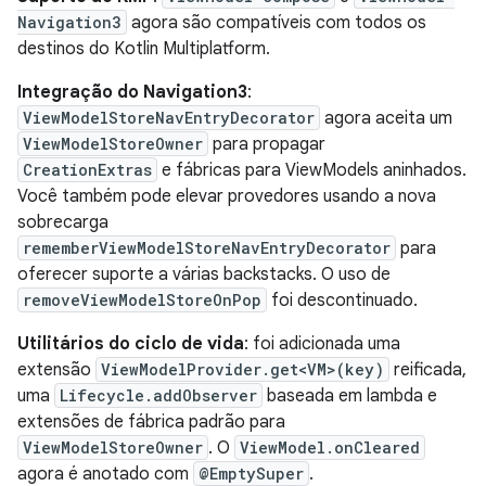
Navigation3
agora são compatíveis com todos os
destinos do Kotlin Multiplatform.
Integração do Navigation3
:
ViewModelStoreNavEntryDecorator
agora aceita um
ViewModelStoreOwner
para propagar
CreationExtras
e fábricas para ViewModels aninhados.
Você também pode elevar provedores usando a nova
sobrecarga
rememberViewModelStoreNavEntryDecorator
para
oferecer suporte a várias backstacks. O uso de
removeViewModelStoreOnPop
foi descontinuado.
Utilitários do ciclo de vida
: foi adicionada uma
extensão
ViewModelProvider.get<VM>(key)
reificada,
uma
Lifecycle.addObserver
baseada em lambda e
extensões de fábrica padrão para
ViewModelStoreOwner
. O
ViewModel.onCleared
agora é anotado com
@EmptySuper
.