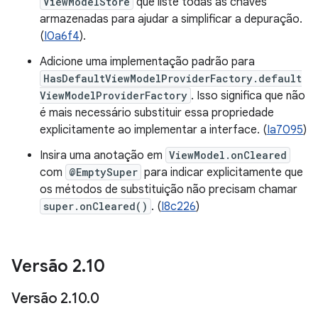
ViewModelStore
que liste todas as chaves
armazenadas para ajudar a simplificar a depuração.
(
I0a6f4
).
Adicione uma implementação padrão para
HasDefaultViewModelProviderFactory.default
ViewModelProviderFactory
. Isso significa que não
é mais necessário substituir essa propriedade
explicitamente ao implementar a interface. (
Ia7095
)
Insira uma anotação em
ViewModel.onCleared
com
@EmptySuper
para indicar explicitamente que
os métodos de substituição não precisam chamar
super.onCleared()
. (
I8c226
)
Versão 2
.
10
Versão 2
.
10
.
0