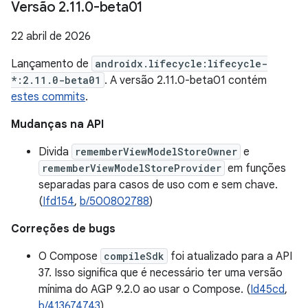
Versão 2
.
11
.
0-beta01
22 abril de 2026
Lançamento de
androidx.lifecycle:lifecycle-
*:2.11.0-beta01
. A versão 2.11.0-beta01 contém
estes commits
.
Mudanças na API
Divida
rememberViewModelStoreOwner
e
rememberViewModelStoreProvider
em funções
separadas para casos de uso com e sem chave.
(
Ifd154
,
b/500802788
)
Correções de bugs
O Compose
compileSdk
foi atualizado para a API
37. Isso significa que é necessário ter uma versão
mínima do AGP 9.2.0 ao usar o Compose. (
Id45cd
,
b/413674743
)