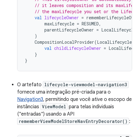
// it leaves composition and its maxLifec
// the maxLifecycle you set or the Lifecy
val
lifecycleOwner
=
rememberLifecycleOwn
maxLifecycle
=
RESUMED
,
parentLifecycleOwner
=
LocalLifecycle
)
CompositionLocalProvider
(
LocalLifecycleOw
val
childLifecycleOwner
=
LocalLifecy
}
}
O artefato
lifecycle-viewmodel-navigation3
fornece uma integração pré-criada para o
Navigation3
, permitindo que você ative o escopo de
instâncias
ViewModel
para telas individuais
("entradas") usando a API
rememberViewModelStoreNavEntryDecorator()
: