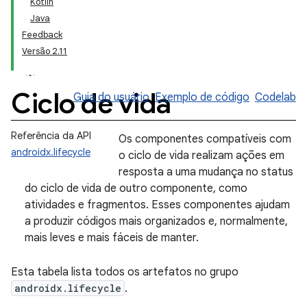
Kotlin
Java
Feedback
Versão 2.11
Ciclo de vida
Guia do usuário
Exemplo de código
Codelab
Referência da API
Os componentes compatíveis com
androidx.lifecycle
o ciclo de vida realizam ações em
resposta a uma mudança no status
do ciclo de vida de outro componente, como
atividades e fragmentos. Esses componentes ajudam
a produzir códigos mais organizados e, normalmente,
mais leves e mais fáceis de manter.
Esta tabela lista todos os artefatos no grupo
androidx.lifecycle
.