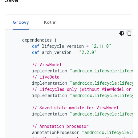
Java
Groovy
Kotlin
dependencies
{
def
lifecycle_version
=
"2.11.0"
def
arch_version
=
"2.2.0"
// ViewModel
implementation
"androidx.lifecycle:lifecyc
// LiveData
implementation
"androidx.lifecycle:lifecyc
// Lifecycles only (without ViewModel or L
implementation
"androidx.lifecycle:lifecyc
// Saved state module for ViewModel
implementation
"androidx.lifecycle:lifecyc
// Annotation processor
annotationProcessor
"androidx.lifecycle:li