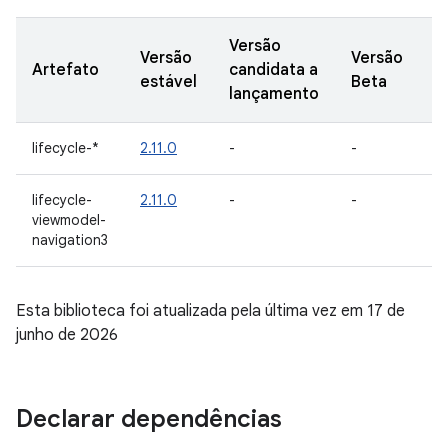
Versão
Versão
Versão
V
Artefato
candidata a
estável
Beta
A
lançamento
lifecycle-*
2.11.0
-
-
-
lifecycle-
2.11.0
-
-
-
viewmodel-
navigation3
Esta biblioteca foi atualizada pela última vez em 17 de
junho de 2026
Declarar dependências