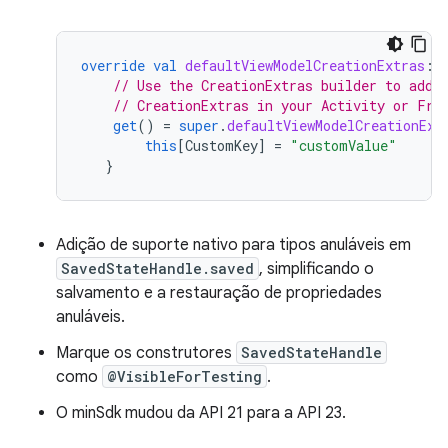
override
val
defaultViewModelCreationExtras
:
// Use the CreationExtras builder to add 
// CreationExtras in your Activity or Fra
get
()
=
super
.
defaultViewModelCreationExt
this
[
CustomKey
]
=
"customValue"
}
Adição de suporte nativo para tipos anuláveis em
SavedStateHandle.saved
, simplificando o
salvamento e a restauração de propriedades
anuláveis.
Marque os construtores
SavedStateHandle
como
@VisibleForTesting
.
O minSdk mudou da API 21 para a API 23.