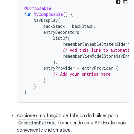
@Composable
fun
MyComposable
()
{
NavDisplay
(
backStack
=
backStack
,
entryDecorators
=
listOf
(
rememberSaveableStateHolderNa
// Add this line to automatic
rememberViewModelStoreNavEntr
),
entryProvider
=
entryProvider
{
// Add your entries here
}
}
}
Adicione uma função de fábrica do builder para
CreationExtras
, fornecendo uma API Kotlin mais
conveniente e idiomática.