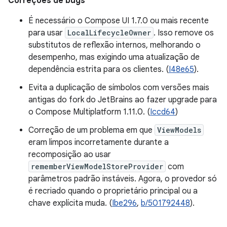
Correções de bugs
É necessário o Compose UI 1.7.0 ou mais recente
para usar
LocalLifecycleOwner
. Isso remove os
substitutos de reflexão internos, melhorando o
desempenho, mas exigindo uma atualização de
dependência estrita para os clientes. (
I48e65
).
Evita a duplicação de símbolos com versões mais
antigas do fork do JetBrains ao fazer upgrade para
o Compose Multiplatform 1.11.0. (
Iccd64
)
Correção de um problema em que
ViewModels
eram limpos incorretamente durante a
recomposição ao usar
rememberViewModelStoreProvider
com
parâmetros padrão instáveis. Agora, o provedor só
é recriado quando o proprietário principal ou a
chave explícita muda. (
Ibe296
,
b/501792448
).