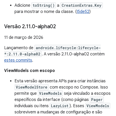
Adicione
toString()
a
CreationExtras.Key
para mostrar o nome da classe. (
I5de52
)
Versão 2
.
11
.
0-alpha02
11 de março de 2026
Lançamento de
androidx.lifecycle:lifecycle-
*:2.11.0-alpha02
. A versão 2.11.0-alpha02 contém
estes commits
.
ViewModels com escopo
Esta versão apresenta APIs para criar instâncias
ViewModelStore
com escopo no Compose. Isso
permite que
ViewModels
seja vinculado a escopos
específicos da interface (como páginas
Pager
individuais ou itens
LazyList
). Esses
ViewModels
sobrevivem a mudanças de configuração e são