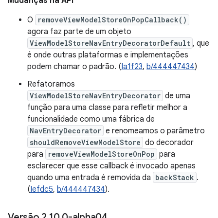
Mudanças na API
O
removeViewModelStoreOnPopCallback()
agora faz parte de um objeto
ViewModelStoreNavEntryDecoratorDefault
, que
é onde outras plataformas e implementações
podem chamar o padrão. (
Ia1f23
,
b/444447434
)
Refatoramos
ViewModelStoreNavEntryDecorator
de uma
função para uma classe para refletir melhor a
funcionalidade como uma fábrica de
NavEntryDecorator
e renomeamos o parâmetro
shouldRemoveViewModelStore
do decorador
para
removeViewModelStoreOnPop
para
esclarecer que esse callback é invocado apenas
quando uma entrada é removida da
backStack
.
(
Iefdc5
,
b/444447434
).
Versão 2
.
10
.
0-alpha04