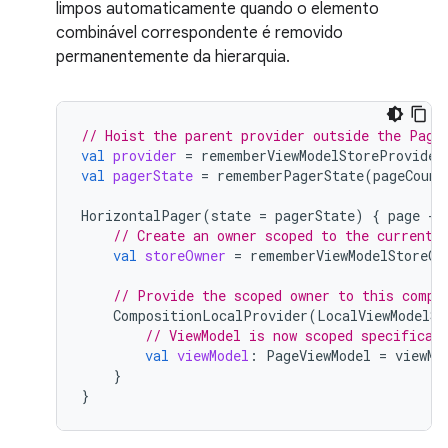
limpos automaticamente quando o elemento
combinável correspondente é removido
permanentemente da hierarquia.
// Hoist the parent provider outside the Page
val
provider
=
rememberViewModelStoreProvider
val
pagerState
=
rememberPagerState
(
pageCount
HorizontalPager
(
state
=
pagerState
)
{
page
-
// Create an owner scoped to the current 
val
storeOwner
=
rememberViewModelStoreOw
// Provide the scoped owner to this compo
CompositionLocalProvider
(
LocalViewModelSt
// ViewModel is now scoped specifical
val
viewModel
:
PageViewModel
=
viewMo
}
}