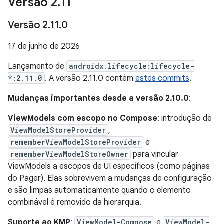
Versão 2
.
11
Versão 2
.
11
.
0
17 de junho de 2026
Lançamento de
androidx.lifecycle:lifecycle-
*:2.11.0
. A versão 2.11.0 contém
estes commits
.
Mudanças importantes desde a versão 2.10.0
:
ViewModels com escopo no Compose
: introdução de
ViewModelStoreProvider
,
rememberViewModelStoreProvider
e
rememberViewModelStoreOwner
para vincular
ViewModels a escopos de UI específicos (como páginas
do Pager). Elas sobrevivem a mudanças de configuração
e são limpas automaticamente quando o elemento
combinável é removido da hierarquia.
Suporte ao KMP
:
ViewModel-Compose
e
ViewModel-