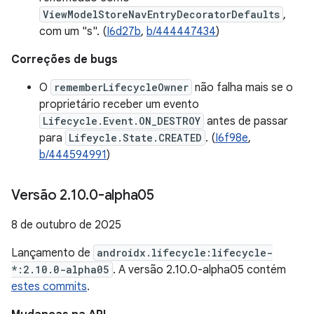
ViewModelStoreNavEntryDecoratorDefaults
,
com um "s". (
I6d27b
,
b/444447434
)
Correções de bugs
O
rememberLifecycleOwner
não falha mais se o
proprietário receber um evento
Lifecycle.Event.ON_DESTROY
antes de passar
para
Lifeycle.State.CREATED
. (
I6f98e
,
b/444594991
)
Versão 2
.
10
.
0-alpha05
8 de outubro de 2025
Lançamento de
androidx.lifecycle:lifecycle-
*:2.10.0-alpha05
. A versão 2.10.0-alpha05 contém
estes commits
.