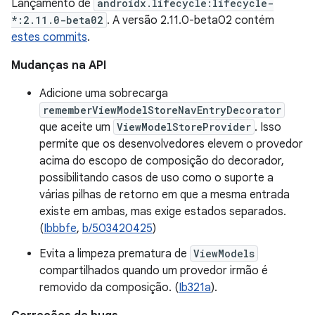
Lançamento de
androidx.lifecycle:lifecycle-
*:2.11.0-beta02
. A versão 2.11.0-beta02 contém
estes commits
.
Mudanças na API
Adicione uma sobrecarga
rememberViewModelStoreNavEntryDecorator
que aceite um
ViewModelStoreProvider
. Isso
permite que os desenvolvedores elevem o provedor
acima do escopo de composição do decorador,
possibilitando casos de uso como o suporte a
várias pilhas de retorno em que a mesma entrada
existe em ambas, mas exige estados separados.
(
Ibbbfe
,
b/503420425
)
Evita a limpeza prematura de
ViewModels
compartilhados quando um provedor irmão é
removido da composição. (
Ib321a
).