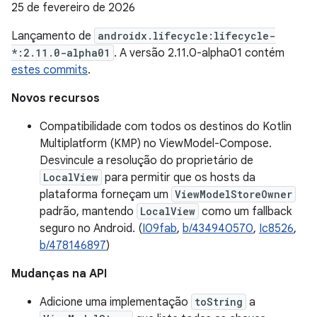
25 de fevereiro de 2026
Lançamento de
androidx.lifecycle:lifecycle-
*:2.11.0-alpha01
. A versão 2.11.0-alpha01 contém
estes commits
.
Novos recursos
Compatibilidade com todos os destinos do Kotlin
Multiplatform (KMP) no ViewModel-Compose.
Desvincule a resolução do proprietário de
LocalView
para permitir que os hosts da
plataforma forneçam um
ViewModelStoreOwner
padrão, mantendo
LocalView
como um fallback
seguro no Android. (
I09fab
,
b/434940570
,
Ic8526
,
b/478146897
)
Mudanças na API
Adicione uma implementação
toString
a