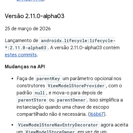
Versão 2
.
11
.
0-alpha03
25 de março de 2026
Lançamento de
androidx.lifecycle:lifecycle-
*:2.11.0-alpha03
. A versão 2.11.0-alpha03 contém
estes commits
.
Mudanças na API
Faça de
parentKey
um parâmetro opcional nos
construtores
ViewModelStoreProvider
, com o
padrão
null
, e mova-o para depois de
parentStore
ou
parentOwner
. Isso simplifica a
instanciação quando uma chave de escopo
compartilhado não é necessária. (
I66b67
).
ViewModelStoreNavEntryDecorator
agora aceita
um
ViewModelStoreOwner
em vez de um