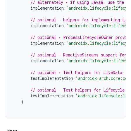
// alternately - if using Java8, use the f
implementation
"androidx.lifecycle:lifecyc
// optional - helpers for implementing Lif
implementation
"androidx.lifecycle:lifecyc
// optional - ProcessLifecycleOwner provid
implementation
"androidx.lifecycle:lifecyc
// optional - ReactiveStreams support for 
implementation
"androidx.lifecycle:lifecyc
// optional - Test helpers for LiveData
testImplementation
"androidx.arch.core:cor
// optional - Test helpers for Lifecycle r
testImplementation
"androidx.lifecycle:lif
}