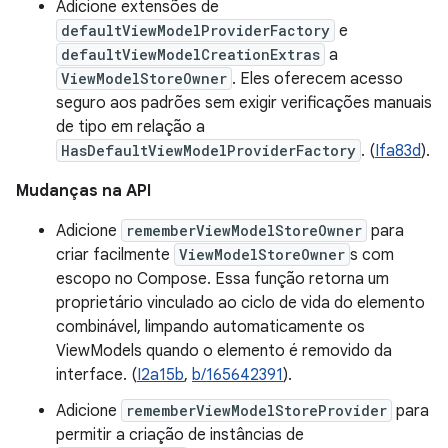
Adicione extensões de
defaultViewModelProviderFactory
e
defaultViewModelCreationExtras
a
ViewModelStoreOwner
. Eles oferecem acesso
seguro aos padrões sem exigir verificações manuais
de tipo em relação a
HasDefaultViewModelProviderFactory
. (
Ifa83d
).
Mudanças na API
Adicione
rememberViewModelStoreOwner
para
criar facilmente
ViewModelStoreOwner
s com
escopo no Compose. Essa função retorna um
proprietário vinculado ao ciclo de vida do elemento
combinável, limpando automaticamente os
ViewModels quando o elemento é removido da
interface. (
I2a15b
,
b/165642391
).
Adicione
rememberViewModelStoreProvider
para
permitir a criação de instâncias de