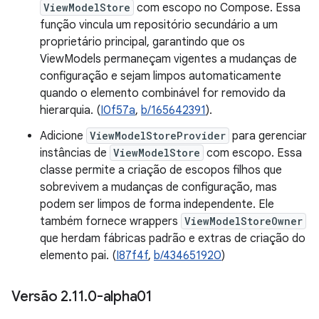
ViewModelStore
com escopo no Compose. Essa
função vincula um repositório secundário a um
proprietário principal, garantindo que os
ViewModels permaneçam vigentes a mudanças de
configuração e sejam limpos automaticamente
quando o elemento combinável for removido da
hierarquia. (
I0f57a
,
b/165642391
).
Adicione
ViewModelStoreProvider
para gerenciar
instâncias de
ViewModelStore
com escopo. Essa
classe permite a criação de escopos filhos que
sobrevivem a mudanças de configuração, mas
podem ser limpos de forma independente. Ele
também fornece wrappers
ViewModelStoreOwner
que herdam fábricas padrão e extras de criação do
elemento pai. (
I87f4f
,
b/434651920
)
Versão 2
.
11
.
0-alpha01