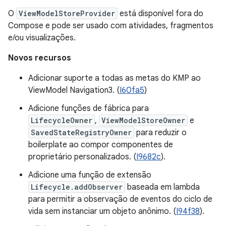
O
ViewModelStoreProvider
está disponível fora do
Compose e pode ser usado com atividades, fragmentos
e/ou visualizações.
Novos recursos
Adicionar suporte a todas as metas do KMP ao
ViewModel Navigation3. (
I60fa5
)
Adicione funções de fábrica para
LifecycleOwner
,
ViewModelStoreOwner
e
SavedStateRegistryOwner
para reduzir o
boilerplate ao compor componentes de
proprietário personalizados. (
I9682c
).
Adicione uma função de extensão
Lifecycle.addObserver
baseada em lambda
para permitir a observação de eventos do ciclo de
vida sem instanciar um objeto anônimo. (
I94f38
).