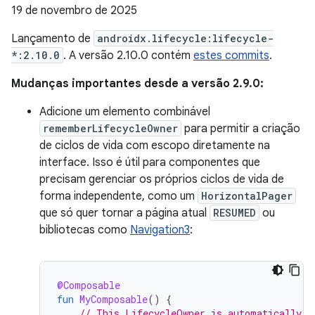
19 de novembro de 2025
Lançamento de
androidx.lifecycle:lifecycle-
*:2.10.0
. A versão 2.10.0 contém
estes commits
.
Mudanças importantes desde a versão 2.9.0:
Adicione um elemento combinável
rememberLifecycleOwner
para permitir a criação
de ciclos de vida com escopo diretamente na
interface. Isso é útil para componentes que
precisam gerenciar os próprios ciclos de vida de
forma independente, como um
HorizontalPager
que só quer tornar a página atual
RESUMED
ou
bibliotecas como
Navigation3
:
@Composable
fun
MyComposable
()
{
// This LifecycleOwner is automatically m