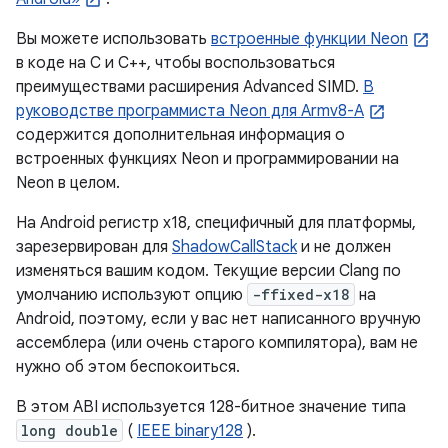
Вы можете использовать
встроенные функции Neon
в коде на C и C++, чтобы воспользоваться
преимуществами расширения Advanced SIMD.
В
руководстве программиста Neon для Armv8-A
содержится дополнительная информация о
встроенных функциях Neon и программировании на
Neon в целом.
На Android регистр x18, специфичный для платформы,
зарезервирован для
ShadowCallStack
и не должен
изменяться вашим кодом. Текущие версии Clang по
умолчанию используют опцию
-ffixed-x18
на
Android, поэтому, если у вас нет написанного вручную
ассемблера (или очень старого компилятора), вам не
нужно об этом беспокоиться.
В этом ABI используется 128-битное значение типа
long double
(
IEEE binary128
).