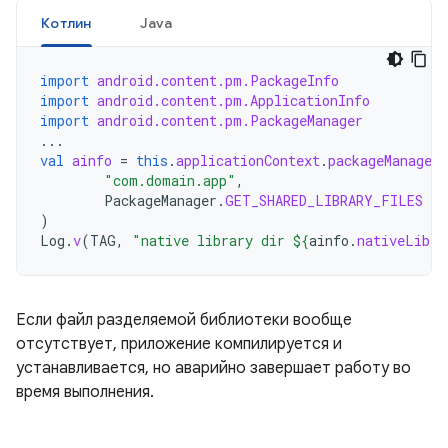
Котлин
Java
import
android.content.pm.PackageInfo
import
android.content.pm.ApplicationInfo
import
android.content.pm.PackageManager
...
val
ainfo
=
this
.
applicationContext
.
packageManager
.
"com.domain.app"
,
PackageManager
.
GET_SHARED_LIBRARY_FILES
)
Log
.
v
(
TAG
,
"native library dir 
${
ainfo
.
nativeLibra
Если файл разделяемой библиотеки вообще
отсутствует, приложение компилируется и
устанавливается, но аварийно завершает работу во
время выполнения.