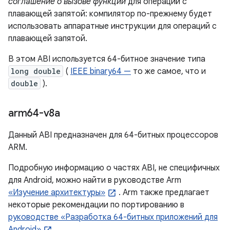
соглашение о вызове функций
для операций с
плавающей запятой: компилятор по-прежнему будет
использовать аппаратные инструкции для операций с
плавающей запятой.
В этом ABI используется 64-битное значение типа
long double
(
IEEE binary64 —
то же самое, что и
double
).
arm64-v8a
Данный ABI предназначен для 64-битных процессоров
ARM.
Подробную информацию о частях ABI, не специфичных
для Android, можно найти в руководстве Arm
«Изучение архитектуры»
. Arm также предлагает
некоторые рекомендации по портированию в
руководстве «Разработка 64-битных приложений для
Android»
.