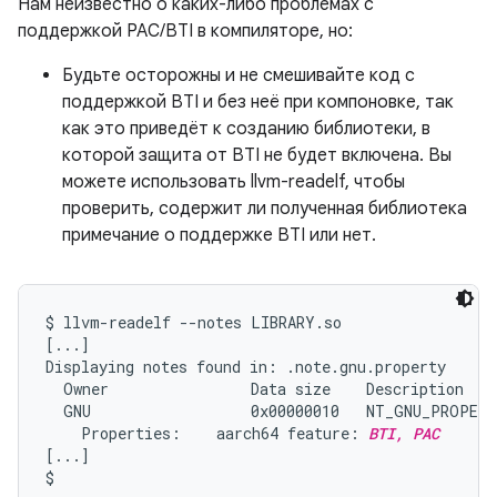
Нам неизвестно о каких-либо проблемах с
поддержкой PAC/BTI в компиляторе, но:
Будьте осторожны и не смешивайте код с
поддержкой BTI и без неё при компоновке, так
как это приведёт к созданию библиотеки, в
которой защита от BTI не будет включена. Вы
можете использовать llvm-readelf, чтобы
проверить, содержит ли полученная библиотека
примечание о поддержке BTI или нет.
$ llvm-readelf --notes LIBRARY.so

[...]

Displaying notes found in: .note.gnu.property

  Owner                Data size    Description

  GNU                  0x00000010   NT_GNU_PROPERT
    Properties:    aarch64 feature: 
BTI, PAC
[...]
