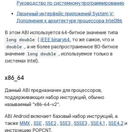
Руководство по системному программированию
Двоичный интерфейс приложений System V:
Дополнение к архитектуре процессора Intel386
В этом ABI используется 64-битное значение типа
long double
(
IEEE binary64,
то же самое, что и
double
, а не более распространенное 80-битное
значение
long double
, используемое только в
системах Intel).
x86
_
64
Данный ABI предназначен для процессоров,
поддерживающих набор инструкций, обычно
называемый "x86-64-v2".
ABI Android включает базовый набор инструкций, а
также
MMX
,
SSE
,
SSE2
,
SSE3
,
SSSE3
,
SSE4.1
,
SSE4.2
и
инструкцию POPCNT.