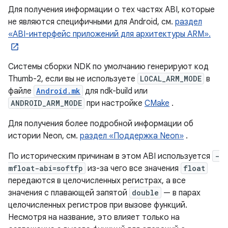
Для получения информации о тех частях ABI, которые
не являются специфичными для Android, см.
раздел
«ABI-интерфейс приложений для архитектуры ARM».
Системы сборки NDK по умолчанию генерируют код
Thumb-2, если вы не используете
LOCAL_ARM_MODE
в
файле
Android.mk
для ndk-build или
ANDROID_ARM_MODE
при настройке
CMake
.
Для получения более подробной информации об
истории Neon, см.
раздел «Поддержка Neon»
.
По историческим причинам в этом ABI используется
-
mfloat-abi=softfp
из-за чего все значения
float
передаются в целочисленных регистрах, а все
значения с плавающей запятой
double
— в парах
целочисленных регистров при вызове функций.
Несмотря на название, это влияет только на