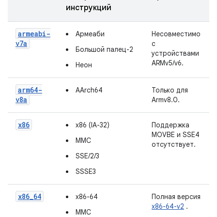
инструкций
armeabi-
Армеаби
Несовместимо
v7a
с
Большой палец-2
устройствами
ARMv5/v6.
Неон
arm64-
AArch64
Только для
v8a
Armv8.0.
x86
x86 (IA-32)
Поддержка
MOVBE и SSE4
ММС
отсутствует.
SSE/2/3
SSSE3
x86_64
x86-64
Полная версия
x86-64-v2
.
ММС