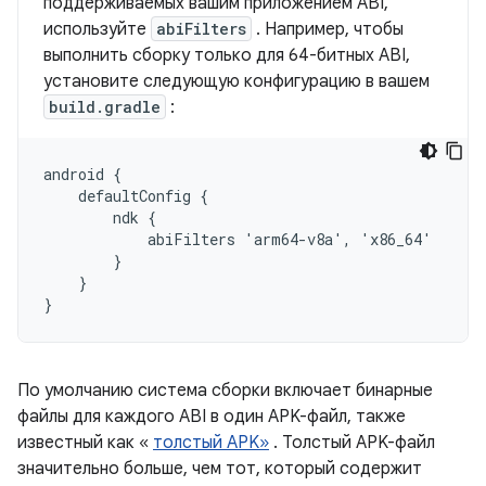
поддерживаемых вашим приложением ABI,
используйте
abiFilters
. Например, чтобы
выполнить сборку только для 64-битных ABI,
установите следующую конфигурацию в вашем
build.gradle
:
android {

    defaultConfig {

        ndk {

            abiFilters 'arm64-v8a', 'x86_64'

        }

    }

По умолчанию система сборки включает бинарные
файлы для каждого ABI в один APK-файл, также
известный как «
толстый APK»
. Толстый APK-файл
значительно больше, чем тот, который содержит