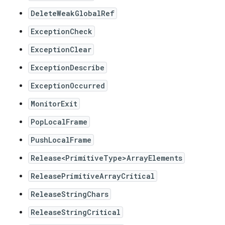
DeleteWeakGlobalRef
ExceptionCheck
ExceptionClear
ExceptionDescribe
ExceptionOccurred
MonitorExit
PopLocalFrame
PushLocalFrame
Release<PrimitiveType>ArrayElements
ReleasePrimitiveArrayCritical
ReleaseStringChars
ReleaseStringCritical