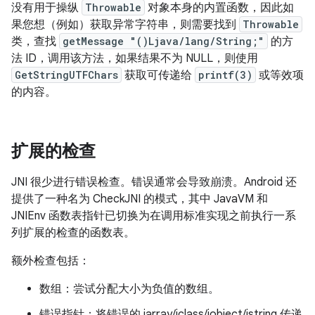
没有用于操纵
Throwable
对象本身的内置函数，因此如
果您想（例如）获取异常字符串，则需要找到
Throwable
类，查找
getMessage "()Ljava/lang/String;"
的方
法 ID，调用该方法，如果结果不为 NULL，则使用
GetStringUTFChars
获取可传递给
printf(3)
或等效项
的内容。
扩展的检查
JNI 很少进行错误检查。错误通常会导致崩溃。Android 还
提供了一种名为 CheckJNI 的模式，其中 JavaVM 和
JNIEnv 函数表指针已切换为在调用标准实现之前执行一系
列扩展的检查的函数表。
额外检查包括：
数组：尝试分配大小为负值的数组。
错误指针：将错误的 jarray/jclass/jobject/jstring 传递