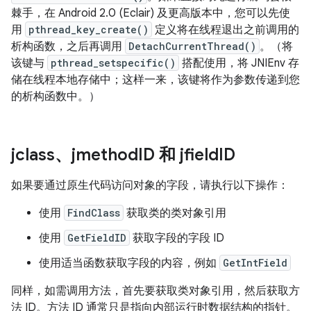
棘手，在 Android 2.0 (Eclair) 及更高版本中，您可以先使
用
pthread_key_create()
定义将在线程退出之前调用的
析构函数，之后再调用
DetachCurrentThread()
。（将
该键与
pthread_setspecific()
搭配使用，将 JNIEnv 存
储在线程本地存储中；这样一来，该键将作为参数传递到您
的析构函数中。）
jclass、jmethod
ID 和 jfield
ID
如果要通过原生代码访问对象的字段，请执行以下操作：
使用
FindClass
获取类的类对象引用
使用
GetFieldID
获取字段的字段 ID
使用适当函数获取字段的内容，例如
GetIntField
同样，如需调用方法，首先要获取类对象引用，然后获取方
法 ID。方法 ID 通常只是指向内部运行时数据结构的指针。