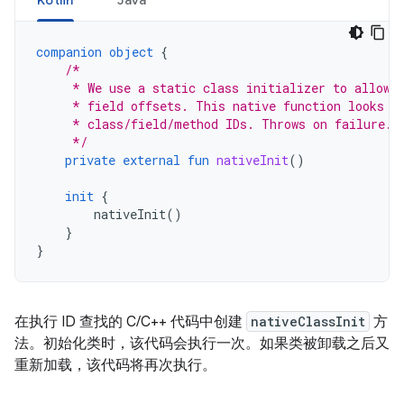
Kotlin
Java
companion
object
{
/*
     * We use a static class initializer to allow 
     * field offsets. This native function looks u
     * class/field/method IDs. Throws on failure.
     */
private
external
fun
nativeInit
()
init
{
nativeInit
()
}
}
在执行 ID 查找的 C/C++ 代码中创建
nativeClassInit
方
法。初始化类时，该代码会执行一次。如果类被卸载之后又
重新加载，该代码将再次执行。