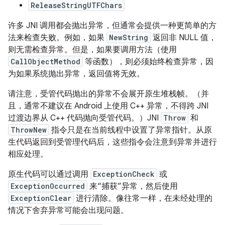
ReleaseStringUTFChars
许多 JNI 调用都会抛出异常，但通常会提供一种更简单的方
法来检查失败。例如，如果
NewString
返回非 NULL 值，
则无需检查异常。但是，如果要调用方法（使用
CallObjectMethod
等函数），则必须始终检查异常，因
为如果系统抛出异常，返回值将无效。
请注意，受管代码抛出的异常不会展开原生堆栈帧。（并
且，通常不建议在 Android 上使用 C++ 异常，不得跨 JNI
过渡边界从 C++ 代码抛向受管代码。）JNI
Throw
和
ThrowNew
指令只是在当前线程中设置了异常指针。从原
生代码返回到受管理代码后，这些指令会注意到异常并进行
相应处理。
原生代码可以通过调用
ExceptionCheck
或
ExceptionOccurred
来“捕获”异常，然后使用
ExceptionClear
进行清除。像往常一样，在未经处理的
情况下舍弃异常可能会出现问题。