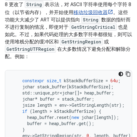
8 更改了
String
表示法，对 ASCII 字符串使用每个字符 8
位（以节省内存），并开始使用
移动垃圾回收器
。这些
功能大大减少了 ART 可以提供指向
String
数据的指针而
不进行复制的情况，即使对于
GetStringCritical
也是
如此。不过，如果代码处理的大多数字符串都很短，则可以
使用堆栈分配的缓冲区和
GetStringRegion
或
GetStringUTFRegion
在大多数情况下避免分配和解除分
配。例如：
constexpr
size_t
kStackBufferSize
=
64u
;
jchar
stack_buffer
[
kStackBufferSize
];
std
::
unique_ptr
<
jchar
[]
>
heap_buffer
;
jchar
*
buffer
=
stack_buffer
;
jsize
length
=
env
-
>
GetStringLength
(
str
);
if
(
length
>
kStackBufferSize
)
{
heap_buffer
.
reset
(
new
jchar
[
length
]);
buffer
=
heap_buffer
.
get
();
}
env
-
>
GetStringRegion
(
str
,
0
,
length
,
buffer
);