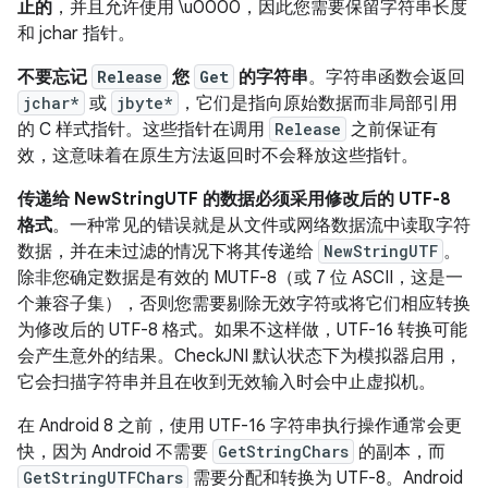
止的
，并且允许使用 \u0000，因此您需要保留字符串长度
和 jchar 指针。
不要忘记
Release
您
Get
的字符串
。字符串函数会返回
jchar*
或
jbyte*
，它们是指向原始数据而非局部引用
的 C 样式指针。这些指针在调用
Release
之前保证有
效，这意味着在原生方法返回时不会释放这些指针。
传递给 NewStringUTF 的数据必须采用修改后的 UTF-8
格式
。一种常见的错误就是从文件或网络数据流中读取字符
数据，并在未过滤的情况下将其传递给
NewStringUTF
。
除非您确定数据是有效的 MUTF-8（或 7 位 ASCII，这是一
个兼容子集），否则您需要剔除无效字符或将它们相应转换
为修改后的 UTF-8 格式。如果不这样做，UTF-16 转换可能
会产生意外的结果。CheckJNI 默认状态下为模拟器启用，
它会扫描字符串并且在收到无效输入时会中止虚拟机。
在 Android 8 之前，使用 UTF-16 字符串执行操作通常会更
快，因为 Android 不需要
GetStringChars
的副本，而
GetStringUTFChars
需要分配和转换为 UTF-8。Android