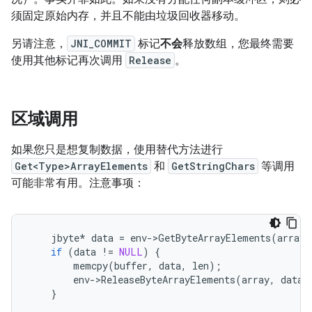
须固定原始内存，并且不能由垃圾回收器移动。
另请注意，
JNI_COMMIT
标记
不会
释放数组，您最终需要
使用其他标记再次调用
Release
。
区域调用
如果您只是想复制数据，使用替代方法进行
Get<Type>ArrayElements
和
GetStringChars
等调用
可能非常有用。注意事项：
jbyte
*
data
=
env
-
>
GetByteArrayElements
(
array
,
if
(
data
!=
NULL
)
{
memcpy
(
buffer
,
data
,
len
);
env
-
>
ReleaseByteArrayElements
(
array
,
data
,
}