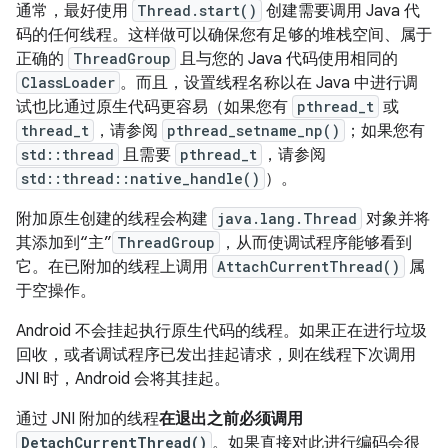
通常，最好使用
Thread.start()
创建需要调用 Java 代
码的任何线程。这样做可以确保您有足够的堆栈空间、属于
正确的
ThreadGroup
且与您的 Java 代码使用相同的
ClassLoader
。而且，设置线程名称以在 Java 中进行调
试也比通过原生代码更容易（如果您有
pthread_t
或
thread_t
，请参阅
pthread_setname_np()
；如果您有
std::thread
且需要
pthread_t
，请参阅
std::thread::native_handle()
）。
附加原生创建的线程会构建
java.lang.Thread
对象并将
其添加到“主”
ThreadGroup
，从而使调试程序能够看到
它。在已附加的线程上调用
AttachCurrentThread()
属
于空操作。
Android 不会挂起执行原生代码的线程。如果正在进行垃圾
回收，或者调试程序已发出挂起请求，则在线程下次调用
JNI 时，Android 会将其挂起。
通过 JNI 附加的线程
在退出之前必须调用
DetachCurrentThread()
。如果直接对此进行编码会很