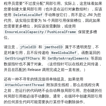
程序员需要“不过度分配”局部引用。实际上，这意味着如果
您要创建大量局部引用（也许是在运行对象数组时），应该
使用
DeleteLocalRef
手动释放它们，而不是让 JNI 为您
代劳。该实现仅需要为 16 个局部引用保留槽位，因此如果
您需要更多槽位，则应该按需删除，或使用
EnsureLocalCapacity
/
PushLocalFrame
保留更多槽
位。
请注意，
jfieldID
和
jmethodID
属于不透明类型，不
是对象引用，且不应传递给
NewGlobalRef
。函数返回的
GetStringUTFChars
和
GetByteArrayElements
等原始
数据指针也不属于对象。（这些指针可以在线程之间传递，
并且在匹配的 Release 调用完成之前一直有效。）
还有一种不寻常的情况值得单独提及。如果使用
AttachCurrentThread
附加原生线程，那么在线程分离
之前，您运行的代码绝不会自动释放局部引用。您创建的任
何局部引用都必须手动删除。通常，在循环中创建局部引用
的任何原生代码可能需要执行某些手动删除操作。