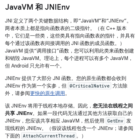
Java
VM 和 JNIEnv
JNI 定义了两个关键数据结构，即“JavaVM”和“JNIEnv”。
两者本质上都是指向函数表的二级指针。（在 C++ 版本
中，它们是一些类，这些类具有指向函数表的指针，并具有
每个通过该函数表间接调用的 JNI 函数的成员函数。）
JavaVM 提供“调用接口”函数，您可以利用此类来函数创建
和销毁 JavaVM。理论上，每个进程可以有多个 JavaVM，
但 Android 只允许有一个。
JNIEnv 提供了大部分 JNI 函数。您的原生函数都会收到
JNIEnv 作为第一个实参，但
@CriticalNative
方法除
外，请参阅
更快的原生调用
。
该 JNIEnv 将用于线程本地存储。因此，
您无法在线程之间
共享 JNIEnv
。如果一段代码无法通过其他方法获取自己的
JNIEnv，您应该共享相应 JavaVM，然后使用
GetEnv
发
现线程的 JNIEnv。（假设该线程包含一个 JNIEnv；请参阅
下面的
AttachCurrentThread
。）