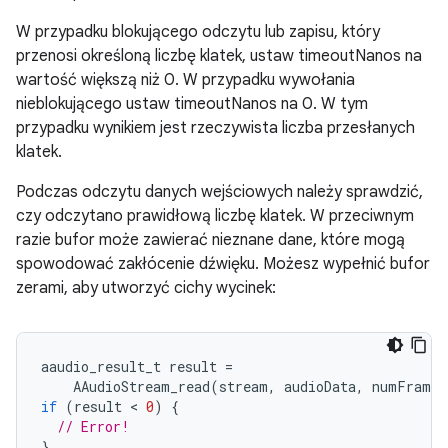
W przypadku blokującego odczytu lub zapisu, który
przenosi określoną liczbę klatek, ustaw timeoutNanos na
wartość większą niż 0. W przypadku wywołania
nieblokującego ustaw timeoutNanos na 0. W tym
przypadku wynikiem jest rzeczywista liczba przesłanych
klatek.
Podczas odczytu danych wejściowych należy sprawdzić,
czy odczytano prawidłową liczbę klatek. W przeciwnym
razie bufor może zawierać nieznane dane, które mogą
spowodować zakłócenie dźwięku. Możesz wypełnić bufor
zerami, aby utworzyć cichy wycinek:
aaudio_result_t
result
=
AAudioStream_read
(
stream
,
audioData
,
numFrames
if
(
result
 < 
0
)
{
// Error!
}