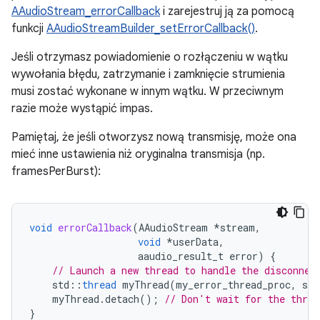
AAudioStream_errorCallback
i zarejestruj ją za pomocą
funkcji
AAudioStreamBuilder_setErrorCallback()
.
Jeśli otrzymasz powiadomienie o rozłączeniu w wątku
wywołania błędu, zatrzymanie i zamknięcie strumienia
musi zostać wykonane w innym wątku. W przeciwnym
razie może wystąpić impas.
Pamiętaj, że jeśli otworzysz nową transmisję, może ona
mieć inne ustawienia niż oryginalna transmisja (np.
framesPerBurst):
void
errorCallback
(
AAudioStream
*
stream
,
void
*
userData
,
aaudio_result_t
error
)
{
// Launch a new thread to handle the disconnec
std
::
thread
myThread
(
my_error_thread_proc
,
str
myThread
.
detach
();
// Don't wait for the threa
}