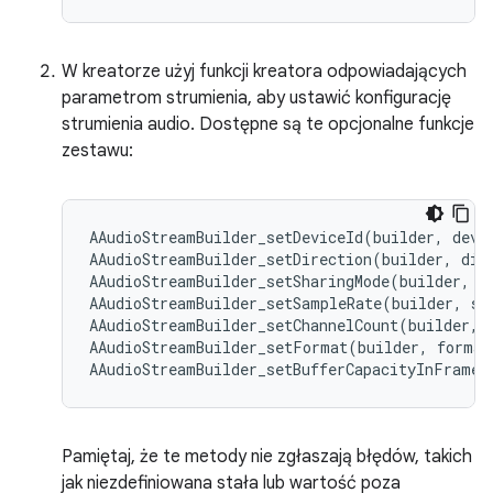
W kreatorze użyj funkcji kreatora odpowiadających
parametrom strumienia, aby ustawić konfigurację
strumienia audio. Dostępne są te opcjonalne funkcje
zestawu:
AAudioStreamBuilder_setDeviceId(builder, devic
AAudioStreamBuilder_setDirection(builder, dire
AAudioStreamBuilder_setSharingMode(builder, mo
AAudioStreamBuilder_setSampleRate(builder, sam
AAudioStreamBuilder_setChannelCount(builder, c
AAudioStreamBuilder_setFormat(builder, format
Pamiętaj, że te metody nie zgłaszają błędów, takich
jak niezdefiniowana stała lub wartość poza