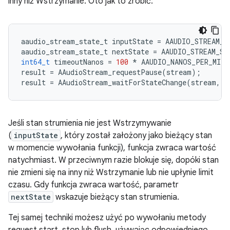
inny niż Wstrzymanie. Oto jak to zrobić:
aaudio_stream_state_t
inputState
=
AAUDIO_STREAM_S
aaudio_stream_state_t
nextState
=
AAUDIO_STREAM_ST
int64_t
timeoutNanos
=
100
*
AAUDIO_NANOS_PER_MILL
result
=
AAudioStream_requestPause
(
stream
);
result
=
AAudioStream_waitForStateChange
(
stream
,
i
Jeśli stan strumienia nie jest Wstrzymywanie
(
inputState
, który został założony jako bieżący stan
w momencie wywołania funkcji), funkcja zwraca wartość
natychmiast. W przeciwnym razie blokuje się, dopóki stan
nie zmieni się na inny niż Wstrzymanie lub nie upłynie limit
czasu. Gdy funkcja zwraca wartość, parametr
nextState
wskazuje bieżący stan strumienia.
Tej samej techniki możesz użyć po wywołaniu metody