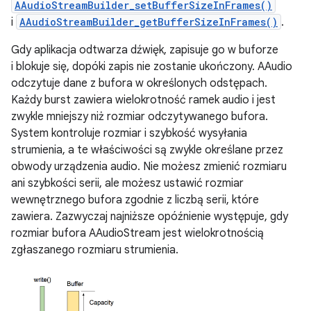
AAudioStreamBuilder_setBufferSizeInFrames()
i
AAudioStreamBuilder_getBufferSizeInFrames()
.
Gdy aplikacja odtwarza dźwięk, zapisuje go w buforze
i blokuje się, dopóki zapis nie zostanie ukończony. AAudio
odczytuje dane z bufora w określonych odstępach.
Każdy burst zawiera wielokrotność ramek audio i jest
zwykle mniejszy niż rozmiar odczytywanego bufora.
System kontroluje rozmiar i szybkość wysyłania
strumienia, a te właściwości są zwykle określane przez
obwody urządzenia audio. Nie możesz zmienić rozmiaru
ani szybkości serii, ale możesz ustawić rozmiar
wewnętrznego bufora zgodnie z liczbą serii, które
zawiera. Zazwyczaj najniższe opóźnienie występuje, gdy
rozmiar bufora AAudioStream jest wielokrotnością
zgłaszanego rozmiaru strumienia.