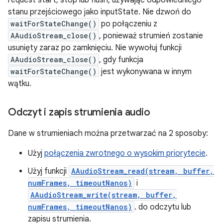
request start, stop lub flush, używając odpowiedniego
stanu przejściowego jako inputState. Nie dzwoń do
waitForStateChange()
po połączeniu z
AAudioStream_close()
, ponieważ strumień zostanie
usunięty zaraz po zamknięciu. Nie wywołuj funkcji
AAudioStream_close()
, gdy funkcja
waitForStateChange()
jest wykonywana w innym
wątku.
Odczyt i zapis strumienia audio
Dane w strumieniach można przetwarzać na 2 sposoby:
Użyj
połączenia zwrotnego o wysokim priorytecie
.
Użyj funkcji
AAudioStream_read(stream, buffer,
numFrames, timeoutNanos)
i
AAudioStream_write(stream, buffer,
numFrames, timeoutNanos)
. do odczytu lub
zapisu strumienia.