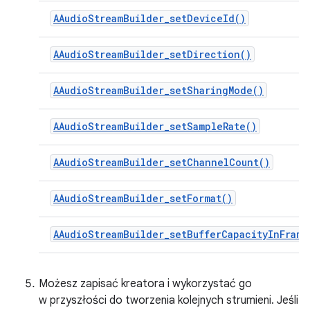
AAudioStreamBuilder_setDeviceId()
AAudioStreamBuilder_setDirection()
AAudioStreamBuilder_setSharingMode()
AAudioStreamBuilder_setSampleRate()
AAudioStreamBuilder_setChannelCount()
AAudioStreamBuilder_setFormat()
AAudioStreamBuilder_setBufferCapacityInFrame
Możesz zapisać kreatora i wykorzystać go
w przyszłości do tworzenia kolejnych strumieni. Jeśli