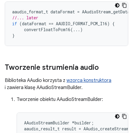
aaudio_format_t
dataFormat
=
AAudioStream_getDataF
//... later
if
(
dataFormat
==
AAUDIO_FORMAT_PCM_I16
)
{
convertFloatToPcm16
(...)
}
Tworzenie strumienia audio
Biblioteka AAudio korzysta z
wzorca konstruktora
i zawiera klasę AAudioStreamBuilder.
Tworzenie obiektu AAudioStreamBuilder:
AAudioStreamBuilder *builder;
