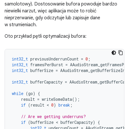
samolotowy). Dostosowanie bufora powoduje bardzo
niewielki narzut, więc aplikacja może to robić
nieprzerwanie, gdy odczytuje lub zapisuje dane
w strumieniach.
Oto przykład pętli optymalizacji bufora:
int32_t
previousUnderrunCount
=
0
;
int32_t
framesPerBurst
=
AAudioStream_getFramesPer
int32_t
bufferSize
=
AAudioStream_getBufferSizeInF
int32_t
bufferCapacity
=
AAudioStream_getBufferCap
while
(
go
)
{
result
=
writeSomeData
();
if
(
result
 < 
0
)
break
;
// Are we getting underruns?
if
(
bufferSize
 < 
bufferCapacity
)
{
int32_t
underrunCount
=
AAudioStream_getXR