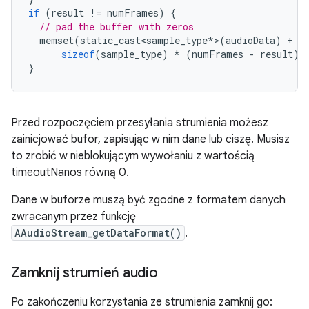
if
(
result
!=
numFrames
)
{
// pad the buffer with zeros
memset
(
static_cast<sample_type
*
>
(
audioData
)
+
r
sizeof
(
sample_type
)
*
(
numFrames
-
result
)
}
Przed rozpoczęciem przesyłania strumienia możesz
zainicjować bufor, zapisując w nim dane lub ciszę. Musisz
to zrobić w nieblokującym wywołaniu z wartością
timeoutNanos równą 0.
Dane w buforze muszą być zgodne z formatem danych
zwracanym przez funkcję
AAudioStream_getDataFormat()
.
Zamknij strumień audio
Po zakończeniu korzystania ze strumienia zamknij go: