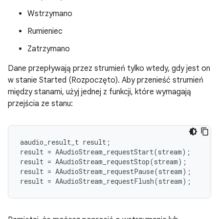
Wstrzymano
Rumieniec
Zatrzymano
Dane przepływają przez strumień tylko wtedy, gdy jest on
w stanie Started (Rozpoczęto). Aby przenieść strumień
między stanami, użyj jednej z funkcji, które wymagają
przejścia ze stanu:
aaudio_result_t
result
;
result
=
AAudioStream_requestStart
(
stream
);
result
=
AAudioStream_requestStop
(
stream
);
result
=
AAudioStream_requestPause
(
stream
);
result
=
AAudioStream_requestFlush
(
stream
);